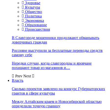
Здоровье
Культура
Общество
Политика
Экономика
Образование
Происшествия
В Славгороде мошенники продолжают обманывать
доверчивых граждан
Россияне выступили за бесплатные переводы средств
самому себе
Нередки случаи, когда славгородцы и яровчане
похищают товар из магазинов и…
Prev
Next
Власть
Сколько проектов заявлено на конкурс Губернаторских
грантов в сфере культуры
Между Алтайским краем и Новосибирской областью
определили точную границу