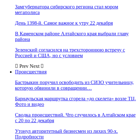
Замгубернатора сибирского региона стал мэром
мегаполиса
День 1398-й. Самое важное к утру 22 декабря
В Каменском районе Алтайского края выбрали главу
района
Зеленский согласился на трехстороннюю встречу с
Россией и США, но с условием
Prev
Next
Происшествия
Бастрыкин поручил освободить из СИЗО учительницу,
которую обвинили в совращении…
Барнаульская маршрутка сгорела «до скелета» возле ТЦ.
Фото и видео
Сводка происшествий. Что случилось в Алтайском крае
с 20 по 22 декабря
Утонул авторитетный бизнесмен из лихих 90-х.
Подробности