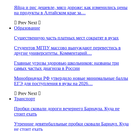
Яйца и рис дешевле, мясо дороже: как изменились цены
на продукты в Алтайском крае за…
Prev
Next
Образование
Существенную часть платных мест сократят в вузах
Студентов МГПУ массово вынуждают перевестись в
другие университеты. Комментарий…
Главные угрозы здоровью школьников: названы три
самых частых диагноза в России
Минобрнауки РФ утвердило новые минимальные баллы
ЕГЭ для поступления в вузы на 2026…
Prev
Next
Транспорт
Пробки сковали дороги вечернего Барнаула. Куда не
стоит ехать
Утренние девятибалльные пробки сковали Барнаул. Куда
не стоит ехать