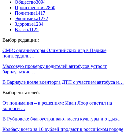
Общество
3094
Происшествия
2860
Политика
1417
Экономика
1272
Здоровье
1234
Власть
1125
Выбор редакции:
СМИ: организаторы Олимпийских игр в Париже
подтвердили…
Массовую проверку водителей автобусов устроят
барнаульские…
В Барнауле возле военторга ДТП с участием автобуса и…
Выбор читателей:
От понимания – к решениям: Иван Лоор ответил на
вопросы…
В Рубцовске благоустраивают места культуры и отдыха
Колбасу всего за 16 рублей продают в российском городе