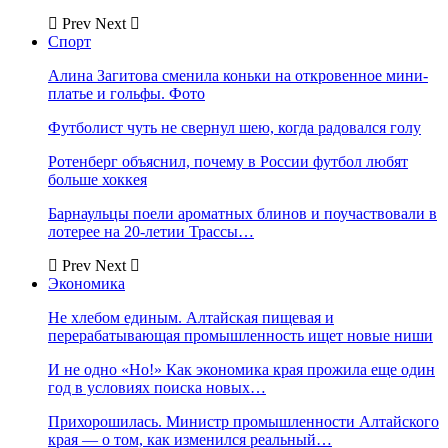
Prev
Next
Спорт
Алина Загитова сменила коньки на откровенное мини-
платье и гольфы. Фото
Футболист чуть не свернул шею, когда радовался голу
Ротенберг объяснил, почему в России футбол любят
больше хоккея
Барнаульцы поели ароматных блинов и поучаствовали в
лотерее на 20-летии Трассы…
Prev
Next
Экономика
Не хлебом единым. Алтайская пищевая и
перерабатывающая промышленность ищет новые ниши
И не одно «Но!» Как экономика края прожила еще один
год в условиях поиска новых…
Прихорошилась. Министр промышленности Алтайского
края — о том, как изменился реальный…