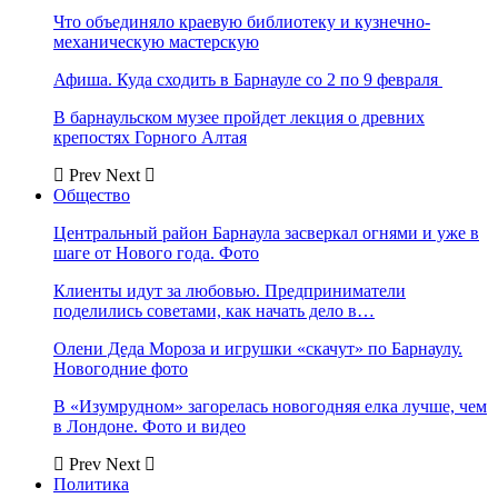
Что объединяло краевую библиотеку и кузнечно-
механическую мастерскую
Афиша. Куда сходить в Барнауле со 2 по 9 февраля
В барнаульском музее пройдет лекция о древних
крепостях Горного Алтая
Prev
Next
Общество
Центральный район Барнаула засверкал огнями и уже в
шаге от Нового года. Фото
Клиенты идут за любовью. Предприниматели
поделились советами, как начать дело в…
Олени Деда Мороза и игрушки «скачут» по Барнаулу.
Новогодние фото
В «Изумрудном» загорелась новогодняя елка лучше, чем
в Лондоне. Фото и видео
Prev
Next
Политика