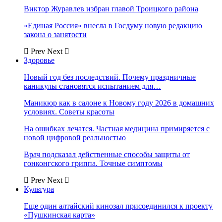
Виктор Журавлев избран главой Троицкого района
«Единая Россия» внесла в Госдуму новую редакцию
закона о занятости
Prev
Next
Здоровье
Новый год без последствий. Почему праздничные
каникулы становятся испытанием для…
Маникюр как в салоне к Новому году 2026 в домашних
условиях. Советы красоты
На ошибках лечатся. Частная медицина примиряется с
новой цифровой реальностью
Врач подсказал действенные способы защиты от
гонконгского гриппа. Точные симптомы
Prev
Next
Культура
Еще один алтайский кинозал присоединился к проекту
«Пушкинская карта»