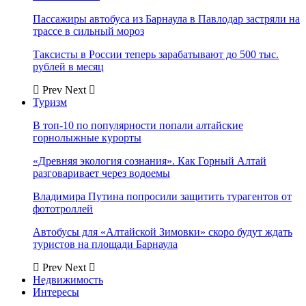
Пассажиры автобуса из Барнаула в Павлодар застряли на
трассе в сильный мороз
Таксисты в России теперь зарабатывают до 500 тыс.
рублей в месяц
Prev
Next
Туризм
В топ-10 по популярности попали алтайские
горнолыжные курорты
«Древняя экология сознания». Как Горный Алтай
разговаривает через водоемы
Владимира Путина попросили защитить турагентов от
фототроллей
Автобусы для «Алтайской Зимовки» скоро будут ждать
туристов на площади Барнаула
Prev
Next
Недвижимость
Интересы