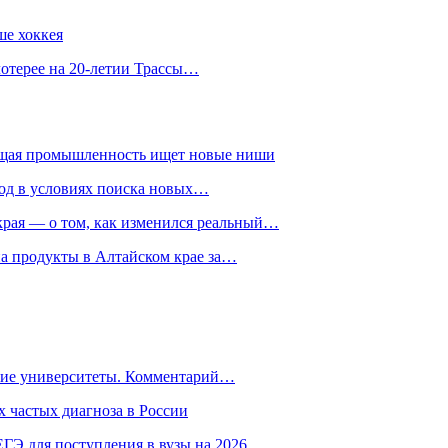
ше хоккея
лотерее на 20-летии Трассы…
ющая промышленность ищет новые ниши
год в условиях поиска новых…
рая — о том, как изменился реальный…
на продукты в Алтайском крае за…
гие университеты. Комментарий…
 частых диагноза в России
ГЭ для поступления в вузы на 2026…