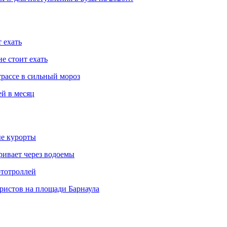
 ехать
е стоит ехать
трассе в сильный мороз
ей в месяц
ые курорты
ривает через водоемы
ототроллей
ристов на площади Барнаула