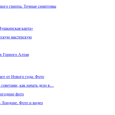
ского гриппа. Точные симптомы
Пушкинская карта»
ческую мастерскую
ях Горного Алтая
аге от Нового года. Фото
советами, как начать дело в…
вогодние фото
в Лондоне. Фото и видео