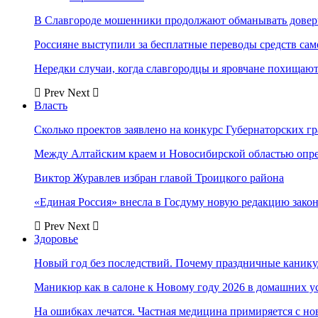
В Славгороде мошенники продолжают обманывать довер
Россияне выступили за бесплатные переводы средств сам
Нередки случаи, когда славгородцы и яровчане похищают
Prev
Next
Власть
Сколько проектов заявлено на конкурс Губернаторских гр
Между Алтайским краем и Новосибирской областью опр
Виктор Журавлев избран главой Троицкого района
«Единая Россия» внесла в Госдуму новую редакцию закон
Prev
Next
Здоровье
Новый год без последствий. Почему праздничные каник
Маникюр как в салоне к Новому году 2026 в домашних у
На ошибках лечатся. Частная медицина примиряется с н