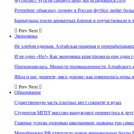
Футболист чуть не свернул шею, когда радовался голу
Ротенберг объяснил, почему в России футбол любят боль
Барнаульцы поели ароматных блинов и поучаствовали в 
Prev
Next
Экономика
Не хлебом единым. Алтайская пищевая и перерабатыва
И не одно «Но!» Как экономика края прожила еще один 
Прихорошилась. Министр промышленности Алтайского к
Яйца и рис дешевле, мясо дороже: как изменились цены 
Prev
Next
Образование
Существенную часть платных мест сократят в вузах
Студентов МГПУ массово вынуждают перевестись в дру
Главные угрозы здоровью школьников: названы три самых
Минобрнауки РФ утвердило новые минимальные баллы Е