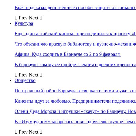
Врач подсказал действенные способы защиты от гонконг
Prev
Next
Культура
Еще один алтайский кинозал присоединился к проекту «
Что объединяло краевую библиотеку и кузнечно-механи
Афиша. Куда сходить в Барнауле со 2 по 9 февраля
В барнаульском музее пройдет лекция о древних крепост
Prev
Next
Общество
Центральный район Барнаула засверкал огнями и уже в ш
Клиенты идут за любовью. Предприниматели поделились 
Олени Деда Мороза и игрушки «скачут» по Барнаулу. Но
В «Изумрудном» загорелась новогодняя елка лучше, чем 
Prev
Next