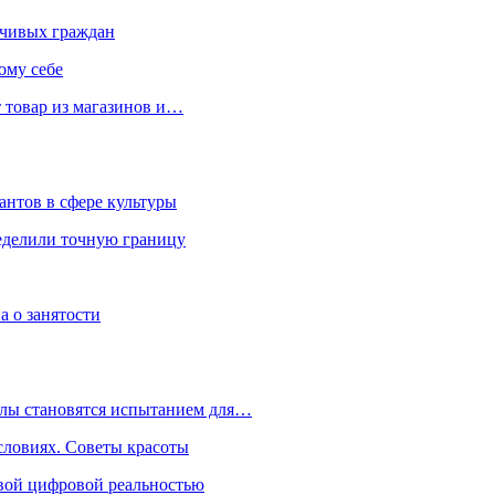
чивых граждан
ому себе
 товар из магазинов и…
антов в сфере культуры
еделили точную границу
а о занятости
улы становятся испытанием для…
словиях. Советы красоты
овой цифровой реальностью