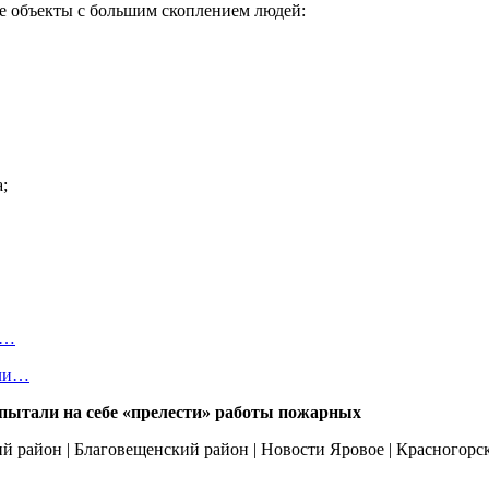
е объекты с большим скоплением людей:
;
в…
или…
ытали на себе «прелести» работы пожарных
й район | Благовещенский район | Новости Яровое | Красногорск