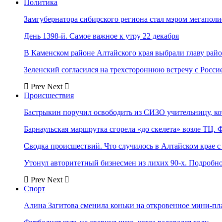
Политика
Замгубернатора сибирского региона стал мэром мегаполи
День 1398-й. Самое важное к утру 22 декабря
В Каменском районе Алтайского края выбрали главу рай
Зеленский согласился на трехстороннюю встречу с Росси
Prev
Next
Происшествия
Бастрыкин поручил освободить из СИЗО учительницу, 
Барнаульская маршрутка сгорела «до скелета» возле ТЦ. 
Сводка происшествий. Что случилось в Алтайском крае с 
Утонул авторитетный бизнесмен из лихих 90-х. Подробн
Prev
Next
Спорт
Алина Загитова сменила коньки на откровенное мини-пл