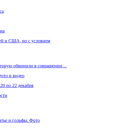
са
она
ей и США, но с условием
которую обвинили в совращении…
Фото и видео
20 по 22 декабря
ости
атье и гольфы. Фото