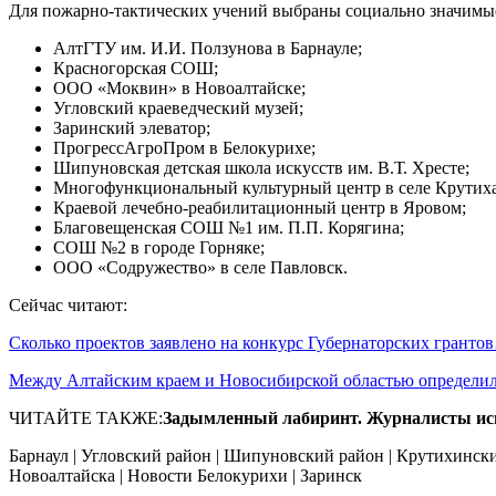
Для пожарно-тактических учений выбраны социально значимы
АлтГТУ им. И.И. Ползунова в Барнауле;
Красногорская СОШ;
ООО «Моквин» в Новоалтайске;
Угловский краеведческий музей;
Заринский элеватор;
ПрогрессАгроПром в Белокурихе;
Шипуновская детская школа искусств им. В.Т. Хресте;
Многофункциональный культурный центр в селе Крутиха
Краевой лечебно-реабилитационный центр в Яровом;
Благовещенская СОШ №1 им. П.П. Корягина;
СОШ №2 в городе Горняке;
ООО «Содружество» в селе Павловск.
Сейчас читают:
Сколько проектов заявлено на конкурс Губернаторских гранто
Между Алтайским краем и Новосибирской областью определ
ЧИТАЙТЕ ТАКЖЕ:
Задымленный лабиринт. Журналисты исп
Барнаул | Угловский район | Шипуновский район | Крутихински
Новоалтайска | Новости Белокурихи | Заринск