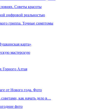
словиях. Советы красоты
овой цифровой реальностью
ского гриппа. Точные симптомы
Пушкинская карта»
ческую мастерскую
ях Горного Алтая
аге от Нового года. Фото
советами, как начать дело в…
вогодние фото