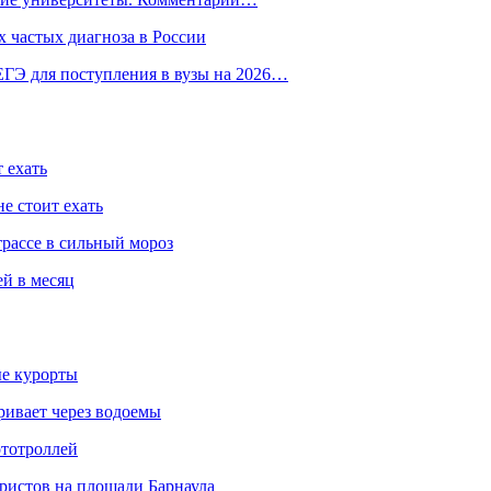
 частых диагноза в России
ГЭ для поступления в вузы на 2026…
 ехать
е стоит ехать
трассе в сильный мороз
ей в месяц
ые курорты
ривает через водоемы
ототроллей
ристов на площади Барнаула