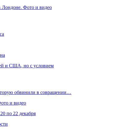
в Лондоне. Фото и видео
са
она
ей и США, но с условием
которую обвинили в совращении…
Фото и видео
20 по 22 декабря
ости