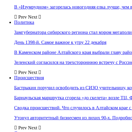
В «Изумрудном» загорелась новогодняя елка лучше, чем 
Prev
Next
Политика
Замгубернатора сибирского региона стал мэром мегаполи
День 1398-й. Самое важное к утру 22 декабря
В Каменском районе Алтайского края выбрали главу рай
Зеленский согласился на трехстороннюю встречу с Росси
Prev
Next
Происшествия
Бастрыкин поручил освободить из СИЗО учительницу, 
Барнаульская маршрутка сгорела «до скелета» возле ТЦ. 
Сводка происшествий. Что случилось в Алтайском крае с 
Утонул авторитетный бизнесмен из лихих 90-х. Подробн
Prev
Next