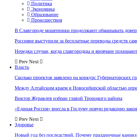
Политика
Экономика
Образование
Происшествия
В Славгороде мошенники продолжают обманывать довер
Россияне выступили за бесплатные переводы средств сам
Нередки случаи, когда славгородцы и яровчане похищают
Prev
Next
Власть
Сколько проектов заявлено на конкурс Губернаторских гр
Между Алтайским краем и Новосибирской областью опр
Виктор Журавлев избран главой Троицкого района
«Единая Россия» внесла в Госдуму новую редакцию закон
Prev
Next
Здоровье
Новый год без последствий. Почему праздничные каник