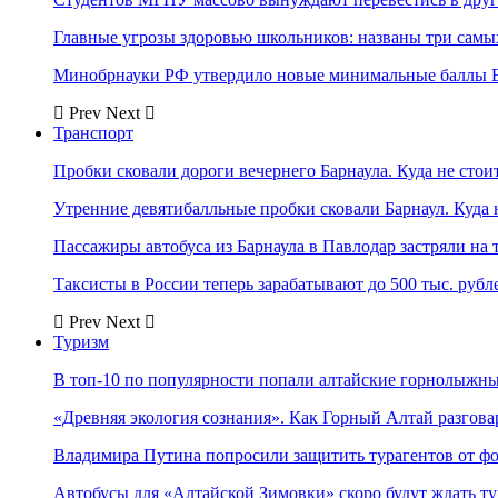
Главные угрозы здоровью школьников: названы три самых
Минобрнауки РФ утвердило новые минимальные баллы Е
Prev
Next
Транспорт
Пробки сковали дороги вечернего Барнаула. Куда не стоит
Утренние девятибалльные пробки сковали Барнаул. Куда н
Пассажиры автобуса из Барнаула в Павлодар застряли на 
Таксисты в России теперь зарабатывают до 500 тыс. рубл
Prev
Next
Туризм
В топ-10 по популярности попали алтайские горнолыжн
«Древняя экология сознания». Как Горный Алтай разгова
Владимира Путина попросили защитить турагентов от ф
Автобусы для «Алтайской Зимовки» скоро будут ждать ту