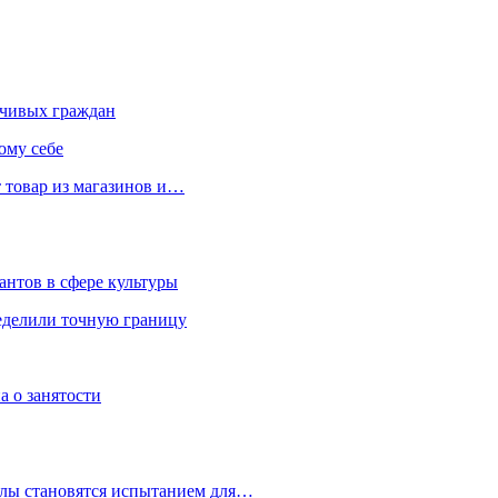
чивых граждан
ому себе
 товар из магазинов и…
антов в сфере культуры
еделили точную границу
а о занятости
улы становятся испытанием для…