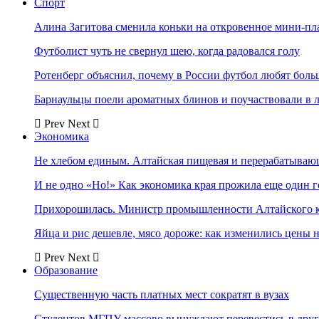
Спорт
Алина Загитова сменила коньки на откровенное мини-пл
Футболист чуть не свернул шею, когда радовался голу
Ротенберг объяснил, почему в России футбол любят боль
Барнаульцы поели ароматных блинов и поучаствовали в 
Prev
Next
Экономика
Не хлебом единым. Алтайская пищевая и перерабатыва
И не одно «Но!» Как экономика края прожила еще один 
Прихорошилась. Министр промышленности Алтайского к
Яйца и рис дешевле, мясо дороже: как изменились цены 
Prev
Next
Образование
Существенную часть платных мест сократят в вузах
Студентов МГПУ массово вынуждают перевестись в дру