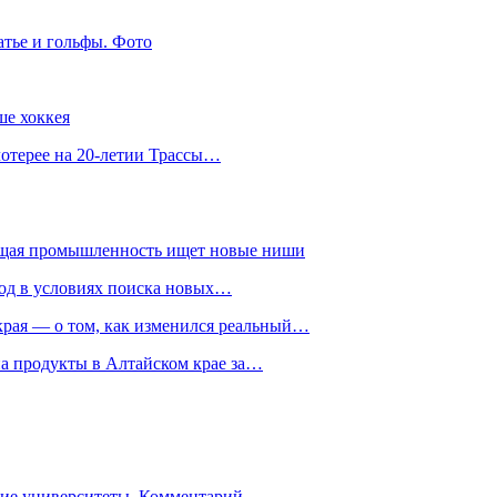
атье и гольфы. Фото
ше хоккея
лотерее на 20-летии Трассы…
ющая промышленность ищет новые ниши
год в условиях поиска новых…
рая — о том, как изменился реальный…
на продукты в Алтайском крае за…
гие университеты. Комментарий…