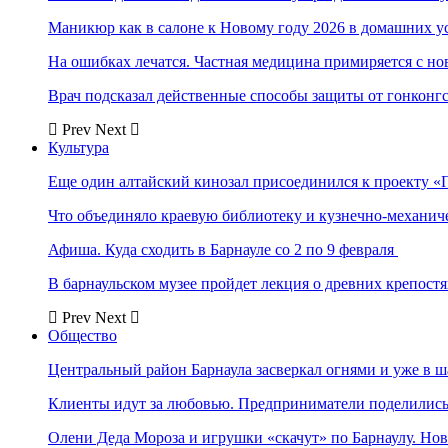
Маникюр как в салоне к Новому году 2026 в домашних у
На ошибках лечатся. Частная медицина примиряется с н
Врач подсказал действенные способы защиты от гонконг
Prev
Next
Культура
Еще один алтайский кинозал присоединился к проекту «
Что объединяло краевую библиотеку и кузнечно-механи
Афиша. Куда сходить в Барнауле со 2 по 9 февраля
В барнаульском музее пройдет лекция о древних крепост
Prev
Next
Общество
Центральный район Барнаула засверкал огнями и уже в ш
Клиенты идут за любовью. Предприниматели поделились 
Олени Деда Мороза и игрушки «скачут» по Барнаулу. Но