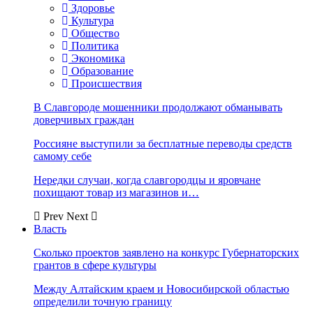
Здоровье
Культура
Общество
Политика
Экономика
Образование
Происшествия
В Славгороде мошенники продолжают обманывать
доверчивых граждан
Россияне выступили за бесплатные переводы средств
самому себе
Нередки случаи, когда славгородцы и яровчане
похищают товар из магазинов и…
Prev
Next
Власть
Сколько проектов заявлено на конкурс Губернаторских
грантов в сфере культуры
Между Алтайским краем и Новосибирской областью
определили точную границу