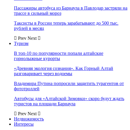
Пассажиры автобуса из Барнаула в Павлодар застряли на
трассе в сильный мороз
Таксисты в России теперь зарабатывают до 500 тыс.
рублей в месяц
Prev
Next
Туризм
В топ-10 по популярности попали алтайские
горнолыжные курорты
«Древняя экология сознания». Как Горный Алтай
разговаривает через водоемы
Владимира Путина попросили защитить турагентов от
фототроллей
Автобусы для «Алтайской Зимовки» скоро будут ждать
туристов на площади Барнаула
Prev
Next
Недвижимость
Интересы