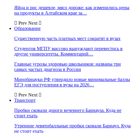
Яйца и рис дешевле, мясо дороже: как изменились цены
на продукты в Алтайском крае за…
Prev
Next
Образование
Существенную часть платных мест сократят в вузах
Студентов МГПУ массово вынуждают перевестись в
другие университеты. Комментарий…
Главные угрозы здоровью школьников: названы три
самых частых диагноза в России
Минобрнауки РФ утвердило новые минимальные баллы
ЕГЭ для поступления в вузы на 2026…
Prev
Next
Транспорт
Пробки сковали дороги вечернего Барнаула. Куда не
стоит ехать
Утренние девятибалльные пробки сковали Барнаул. Куда
не стоит ехать