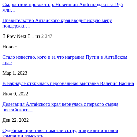
Скоростной провокатор. Новейший Audi продают за 19,5
млн…
Правительство Алтайского края вводит новую меру
поддержки…
Prev
Next
1 из 2 347
Новое:
Стало известно, кого и за что наградил Путин в Алтайском
крае
Мар 1, 2023
В Барнауле открылась персональная выставка Валерия Васина
Июл 9, 2022
Делегация Алтайского края вернулась с первого съезда
российского…
Дек 22, 2022
Судебные приставы помогли сотруднику клининговой
компании взыскать…