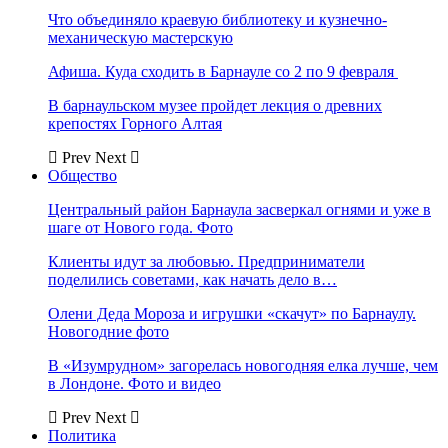
Что объединяло краевую библиотеку и кузнечно-
механическую мастерскую
Афиша. Куда сходить в Барнауле со 2 по 9 февраля
В барнаульском музее пройдет лекция о древних
крепостях Горного Алтая
Prev
Next
Общество
Центральный район Барнаула засверкал огнями и уже в
шаге от Нового года. Фото
Клиенты идут за любовью. Предприниматели
поделились советами, как начать дело в…
Олени Деда Мороза и игрушки «скачут» по Барнаулу.
Новогодние фото
В «Изумрудном» загорелась новогодняя елка лучше, чем
в Лондоне. Фото и видео
Prev
Next
Политика