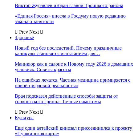
Виктор Журавлев избран главой Троицкого района
«Единая Россия» внесла в Госдуму новую редакцию
закона о занятости
Prev
Next
Здоровье
Новый год без последствий. Почему праздничные
каникулы становятся испытанием для…
Маникюр как в салоне к Новому году 2026 в домашних
условиях. Советы красоты
На ошибках лечатся. Частная медицина примиряется с
новой цифровой реальностью
Врач подсказал действенные способы защиты от
гонконгского гриппа. Точные симптомы
Prev
Next
Культура
Еще один алтайский кинозал присоединился к проекту
«Пушкинская карта»