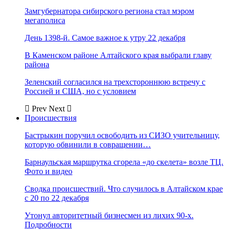
Замгубернатора сибирского региона стал мэром
мегаполиса
День 1398-й. Самое важное к утру 22 декабря
В Каменском районе Алтайского края выбрали главу
района
Зеленский согласился на трехстороннюю встречу с
Россией и США, но с условием
Prev
Next
Происшествия
Бастрыкин поручил освободить из СИЗО учительницу,
которую обвинили в совращении…
Барнаульская маршрутка сгорела «до скелета» возле ТЦ.
Фото и видео
Сводка происшествий. Что случилось в Алтайском крае
с 20 по 22 декабря
Утонул авторитетный бизнесмен из лихих 90-х.
Подробности