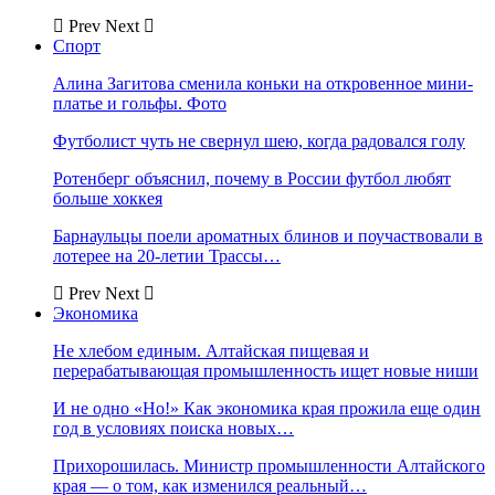
Prev
Next
Спорт
Алина Загитова сменила коньки на откровенное мини-
платье и гольфы. Фото
Футболист чуть не свернул шею, когда радовался голу
Ротенберг объяснил, почему в России футбол любят
больше хоккея
Барнаульцы поели ароматных блинов и поучаствовали в
лотерее на 20-летии Трассы…
Prev
Next
Экономика
Не хлебом единым. Алтайская пищевая и
перерабатывающая промышленность ищет новые ниши
И не одно «Но!» Как экономика края прожила еще один
год в условиях поиска новых…
Прихорошилась. Министр промышленности Алтайского
края — о том, как изменился реальный…