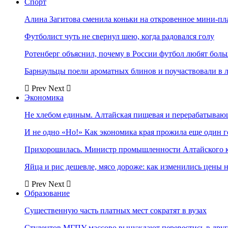
Спорт
Алина Загитова сменила коньки на откровенное мини-пл
Футболист чуть не свернул шею, когда радовался голу
Ротенберг объяснил, почему в России футбол любят боль
Барнаульцы поели ароматных блинов и поучаствовали в 
Prev
Next
Экономика
Не хлебом единым. Алтайская пищевая и перерабатыва
И не одно «Но!» Как экономика края прожила еще один 
Прихорошилась. Министр промышленности Алтайского к
Яйца и рис дешевле, мясо дороже: как изменились цены 
Prev
Next
Образование
Существенную часть платных мест сократят в вузах
Студентов МГПУ массово вынуждают перевестись в дру