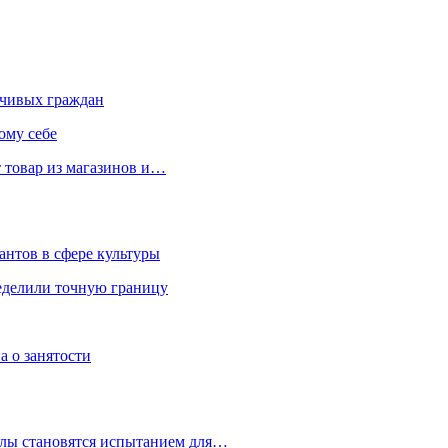
чивых граждан
ому себе
 товар из магазинов и…
антов в сфере культуры
еделили точную границу
а о занятости
улы становятся испытанием для…