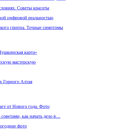
словиях. Советы красоты
овой цифровой реальностью
ского гриппа. Точные симптомы
Пушкинская карта»
ческую мастерскую
ях Горного Алтая
аге от Нового года. Фото
советами, как начать дело в…
вогодние фото