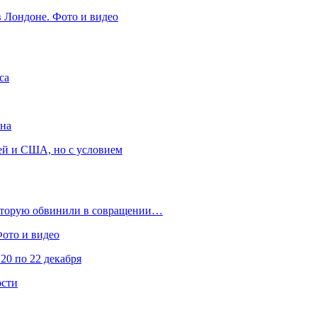
в Лондоне. Фото и видео
са
она
ей и США, но с условием
которую обвинили в совращении…
Фото и видео
20 по 22 декабря
ости