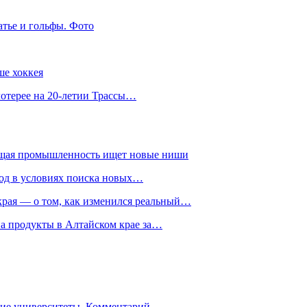
атье и гольфы. Фото
ше хоккея
лотерее на 20-летии Трассы…
ющая промышленность ищет новые ниши
год в условиях поиска новых…
рая — о том, как изменился реальный…
на продукты в Алтайском крае за…
гие университеты. Комментарий…