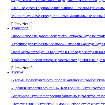
Главные угрозы здоровью школьников: названы три самых
Минобрнауки РФ утвердило новые минимальные баллы Е
Prev
Next
Транспорт
Пробки сковали дороги вечернего Барнаула. Куда не стоит
Утренние девятибалльные пробки сковали Барнаул. Куда н
Пассажиры автобуса из Барнаула в Павлодар застряли на 
Таксисты в России теперь зарабатывают до 500 тыс. рубл
Prev
Next
Туризм
В топ-10 по популярности попали алтайские горнолыжн
«Древняя экология сознания». Как Горный Алтай разгова
Владимира Путина попросили защитить турагентов от ф
Автобусы для «Алтайской Зимовки» скоро будут ждать ту