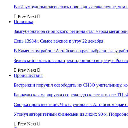
В «Изумрудном» загорелась новогодняя елка лучше, чем 
Prev
Next
Политика
Замгубернатора сибирского региона стал мэром мегаполи
День 1398-й. Самое важное к утру 22 декабря
В Каменском районе Алтайского края выбрали главу рай
Зеленский согласился на трехстороннюю встречу с Росси
Prev
Next
Происшествия
Бастрыкин поручил освободить из СИЗО учительницу, 
Барнаульская маршрутка сгорела «до скелета» возле ТЦ. 
Сводка происшествий. Что случилось в Алтайском крае с 
Утонул авторитетный бизнесмен из лихих 90-х. Подробн
Prev
Next