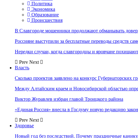
Политика
Экономика
Образование
Происшествия
В Славгороде мошенники продолжают обманывать довер
Россияне выступили за бесплатные переводы средств сам
Нередки случаи, когда славгородцы и яровчане похищают
Prev
Next
Власть
Сколько проектов заявлено на конкурс Губернаторских гр
Между Алтайским краем и Новосибирской областью опр
Виктор Журавлев избран главой Троицкого района
«Единая Россия» внесла в Госдуму новую редакцию закон
Prev
Next
Здоровье
Новый год без последствий. Почему праздничные каник