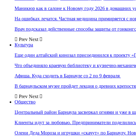
Маникюр как в салоне к Новому году 2026 в домашних у
На ошибках лечатся. Частная медицина примиряется с н
Врач подсказал действенные способы защиты от гонконг
Prev
Next
Культура
Еще один алтайский кинозал присоединился к проекту «
Что объединяло краевую библиотеку и кузнечно-механи
Афиша. Куда сходить в Барнауле со 2 по 9 февраля
В барнаульском музее пройдет лекция о древних крепост
Prev
Next
Общество
Центральный район Барнаула засверкал огнями и уже в ш
Клиенты идут за любовью. Предприниматели поделились 
Олени Деда Мороза и игрушки «скачут» по Барнаулу. Но