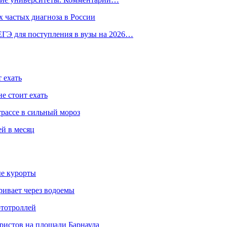
 частых диагноза в России
ГЭ для поступления в вузы на 2026…
 ехать
е стоит ехать
трассе в сильный мороз
ей в месяц
ые курорты
ривает через водоемы
ототроллей
ристов на площади Барнаула