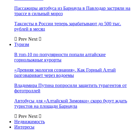
Пассажиры автобуса из Барнаула в Павлодар застряли на
трассе в сильный мороз
Таксисты в России теперь зарабатывают до 500 тыс.
рублей в месяц
Prev
Next
Туризм
В топ-10 по популярности попали алтайские
горнолыжные курорты
«Древняя экология сознания». Как Горный Алтай
разговаривает через водоемы
Владимира Путина попросили защитить турагентов от
фототроллей
Автобусы для «Алтайской Зимовки» скоро будут ждать
туристов на площади Барнаула
Prev
Next
Недвижимость
Интересы