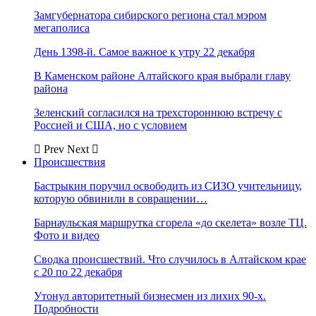
Замгубернатора сибирского региона стал мэром
мегаполиса
День 1398-й. Самое важное к утру 22 декабря
В Каменском районе Алтайского края выбрали главу
района
Зеленский согласился на трехстороннюю встречу с
Россией и США, но с условием
Prev
Next
Происшествия
Бастрыкин поручил освободить из СИЗО учительницу,
которую обвинили в совращении…
Барнаульская маршрутка сгорела «до скелета» возле ТЦ.
Фото и видео
Сводка происшествий. Что случилось в Алтайском крае
с 20 по 22 декабря
Утонул авторитетный бизнесмен из лихих 90-х.
Подробности