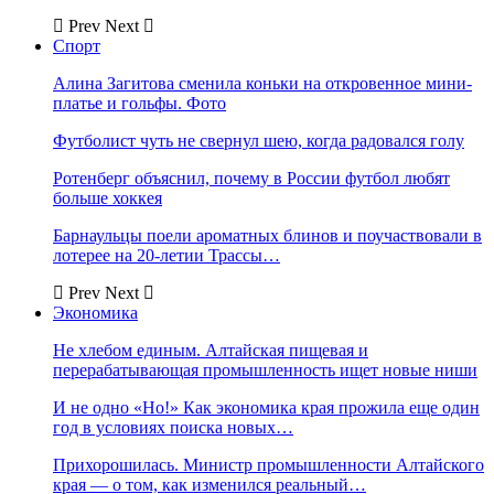
Prev
Next
Спорт
Алина Загитова сменила коньки на откровенное мини-
платье и гольфы. Фото
Футболист чуть не свернул шею, когда радовался голу
Ротенберг объяснил, почему в России футбол любят
больше хоккея
Барнаульцы поели ароматных блинов и поучаствовали в
лотерее на 20-летии Трассы…
Prev
Next
Экономика
Не хлебом единым. Алтайская пищевая и
перерабатывающая промышленность ищет новые ниши
И не одно «Но!» Как экономика края прожила еще один
год в условиях поиска новых…
Прихорошилась. Министр промышленности Алтайского
края — о том, как изменился реальный…