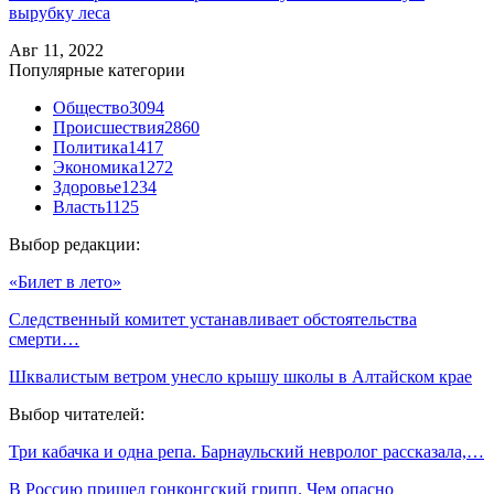
вырубку леса
Авг 11, 2022
Популярные категории
Общество
3094
Происшествия
2860
Политика
1417
Экономика
1272
Здоровье
1234
Власть
1125
Выбор редакции:
«Билет в лето»
Следственный комитет устанавливает обстоятельства
смерти…
Шквалистым ветром унесло крышу школы в Алтайском крае
Выбор читателей:
Три кабачка и одна репа. Барнаульский невролог рассказала,…
В Россию пришел гонконгский грипп. Чем опасно