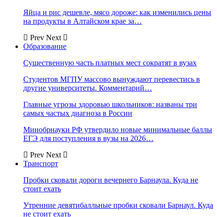
Яйца и рис дешевле, мясо дороже: как изменились цены
на продукты в Алтайском крае за…
Prev
Next
Образование
Существенную часть платных мест сократят в вузах
Студентов МГПУ массово вынуждают перевестись в
другие университеты. Комментарий…
Главные угрозы здоровью школьников: названы три
самых частых диагноза в России
Минобрнауки РФ утвердило новые минимальные баллы
ЕГЭ для поступления в вузы на 2026…
Prev
Next
Транспорт
Пробки сковали дороги вечернего Барнаула. Куда не
стоит ехать
Утренние девятибалльные пробки сковали Барнаул. Куда
не стоит ехать