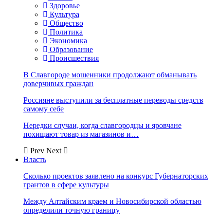
Здоровье
Культура
Общество
Политика
Экономика
Образование
Происшествия
В Славгороде мошенники продолжают обманывать
доверчивых граждан
Россияне выступили за бесплатные переводы средств
самому себе
Нередки случаи, когда славгородцы и яровчане
похищают товар из магазинов и…
Prev
Next
Власть
Сколько проектов заявлено на конкурс Губернаторских
грантов в сфере культуры
Между Алтайским краем и Новосибирской областью
определили точную границу