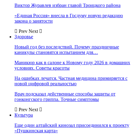
Виктор Журавлев избран главой Троицкого района
«Единая Россия» внесла в Госдуму новую редакцию
закона о занятости
Prev
Next
Здоровье
Новый год без последствий. Почему праздничные
каникулы становятся испытанием для…
Маникюр как в салоне к Новому году 2026 в домашних
условиях. Советы красоты
На ошибках лечатся. Частная медицина примиряется с
новой цифровой реальностью
Врач подсказал действенные способы защиты от
гонконгского гриппа. Точные симптомы
Prev
Next
Культура
Еще один алтайский кинозал присоединился к проекту
«Пушкинская карта»