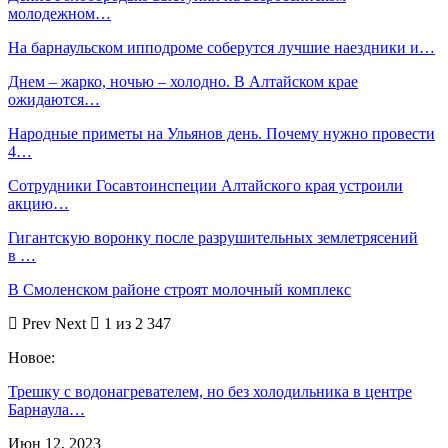
молодежном…
На барнаульском ипподроме соберутся лучшие наездники и…
Днем – жарко, ночью – холодно. В Алтайском крае
ожидаются…
Народные приметы на Ульянов день. Почему нужно провести
4…
Сотрудники Госавтоинспеции Алтайского края устроили
акцию…
Гигантскую воронку после разрушительных землетрясений
в …
В Смоленском районе строят молочный комплекс
Prev
Next
1 из 2 347
Новое:
Трешку с водонагревателем, но без холодильника в центре
Барнаула…
Июн 12, 2023