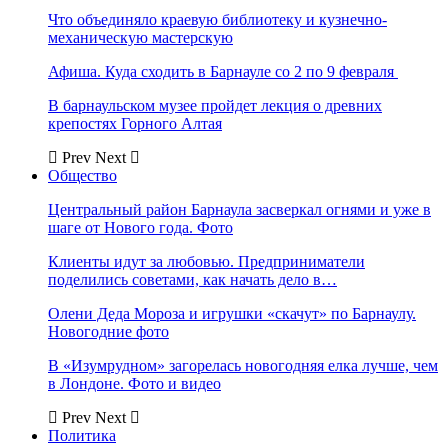
Что объединяло краевую библиотеку и кузнечно-
механическую мастерскую
Афиша. Куда сходить в Барнауле со 2 по 9 февраля
В барнаульском музее пройдет лекция о древних
крепостях Горного Алтая
Prev
Next
Общество
Центральный район Барнаула засверкал огнями и уже в
шаге от Нового года. Фото
Клиенты идут за любовью. Предприниматели
поделились советами, как начать дело в…
Олени Деда Мороза и игрушки «скачут» по Барнаулу.
Новогодние фото
В «Изумрудном» загорелась новогодняя елка лучше, чем
в Лондоне. Фото и видео
Prev
Next
Политика