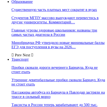
Образование
Существенную часть платных мест сократят в вузах
Студентов МГПУ массово вынуждают перевестись в
другие университеты. Комментарий…
Главные угрозы здоровью школьников: названы три
самых частых диагноза в России
Минобрнауки РФ утвердило новые минимальные баллы
ЕГЭ для поступления в вузы на 2026…
Prev
Next
Транспорт
Пробки сковали дороги вечернего Барнаула. Куда не
стоит ехать
Утренние девятибалльные пробки сковали Барнаул. Куда
не стоит ехать
Пассажиры автобуса из Барнаула в Павлодар застряли на
трассе в сильный мороз
Таксисты в России теперь зарабатывают до 500 тыс.