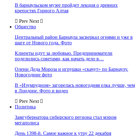
В барнаульском музее пройдет лекция о древних
крепостях Горного Алтая
Prev
Next
Общество
Центральный район Барнаула засверкал огнями и уже в
шаге от Нового года. Фото
Клиенты идут за любовью. Предприниматели
поделились советами, как начать дело в…
Олени Деда Мороза и игрушки «скачут» по Барнаулу.
Новогодние фото
В «Изумрудном» загорелась новогодняя елка лучше, чем
в Лондоне. Фото и видео
Prev
Next
Политика
Замгубернатора сибирского региона стал мэром
мегаполиса
День 1398-й. Самое важное к утру 22 декабря