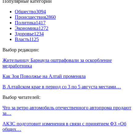
Популярные категории
Общество
3094
Происшествия
2860
Политика
1417
Экономика
1272
Здоровье
1234
Власть
1125
Выбор редакции:
Жительницу Барнаула оштрафовали за оскорбление
медработника
Как Зоя Поволжье на Алтай променяла
В Алтайском крае в период со 3 по 5 августа местами…
Выбор читателей:
Что за ретро автомобиль отечественного автопрома продают
за…
АКЗС подготовит изменения в связи с принятием ФЗ «Об
общих…