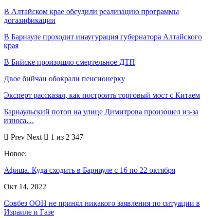
В Алтайском крае обсудили реализацию программы
догазификации
В Барнауле проходит инаугурация губернатора Алтайского
края
В Бийске произошло смертельное ДТП
Двое бийчан обокрали пенсионерку
Эксперт рассказал, как построить торговый мост с Китаем
Барнаульский потоп на улице Димитрова произошел из-за
износа…
Prev
Next
1 из 2 347
Новое:
Афиша. Куда сходить в Барнауле с 16 по 22 октября
Окт 14, 2022
Совбез ООН не принял никакого заявления по ситуации в
Израиле и Газе