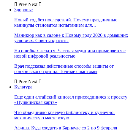
Prev
Next
Здоровье
Новый год без последствий. Почему праздничные
каникулы становятся испытанием для…
Маникюр как в салоне к Новому году 2026 в домашних
условиях. Советы красоты
На ошибках лечатся. Частная медицина примиряется с
новой цифровой реальностью
Врач подсказал действенные способы защиты от
гонконгского гриппа. Точные симптомы
Prev
Next
Культура
Еще один алтайский кинозал присоединился к проекту
«Пушкинская карта»
Что объединяло краевую библиотеку и кузнечно-
механическую мастерскую
Афиша. Куда сходить в Барнауле со 2 по 9 февраля