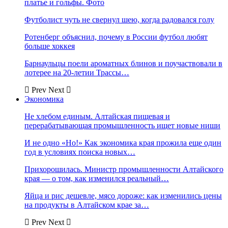
платье и гольфы. Фото
Футболист чуть не свернул шею, когда радовался голу
Ротенберг объяснил, почему в России футбол любят
больше хоккея
Барнаульцы поели ароматных блинов и поучаствовали в
лотерее на 20-летии Трассы…
Prev
Next
Экономика
Не хлебом единым. Алтайская пищевая и
перерабатывающая промышленность ищет новые ниши
И не одно «Но!» Как экономика края прожила еще один
год в условиях поиска новых…
Прихорошилась. Министр промышленности Алтайского
края — о том, как изменился реальный…
Яйца и рис дешевле, мясо дороже: как изменились цены
на продукты в Алтайском крае за…
Prev
Next