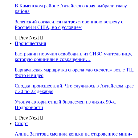
В Каменском районе Алтайского края выбрали главу
района
Зеленский согласился на трехстороннюю встречу с
Россией и США, но с условием
Prev
Next
Происшествия
Бастрыкин поручил освободить из СИЗО учительницу,
которую обвинили в совращении…
Барнаульская маршрутка сгорела «до скелета» возле ТЦ.
Фото и видео
Сводка происшествий. Что случилось в Алтайском крае
с 20 по 22 декабря
Утонул авторитетный бизнесмен из лихих 90-х.
Подробности
Prev
Next
Спорт
Алина Загитова сменила коньки на откровенное мини-