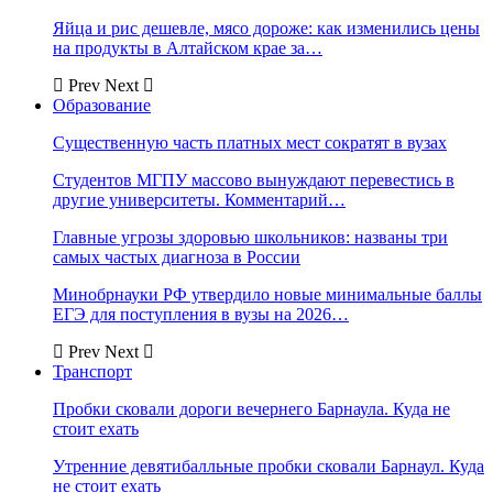
Яйца и рис дешевле, мясо дороже: как изменились цены
на продукты в Алтайском крае за…
Prev
Next
Образование
Существенную часть платных мест сократят в вузах
Студентов МГПУ массово вынуждают перевестись в
другие университеты. Комментарий…
Главные угрозы здоровью школьников: названы три
самых частых диагноза в России
Минобрнауки РФ утвердило новые минимальные баллы
ЕГЭ для поступления в вузы на 2026…
Prev
Next
Транспорт
Пробки сковали дороги вечернего Барнаула. Куда не
стоит ехать
Утренние девятибалльные пробки сковали Барнаул. Куда
не стоит ехать