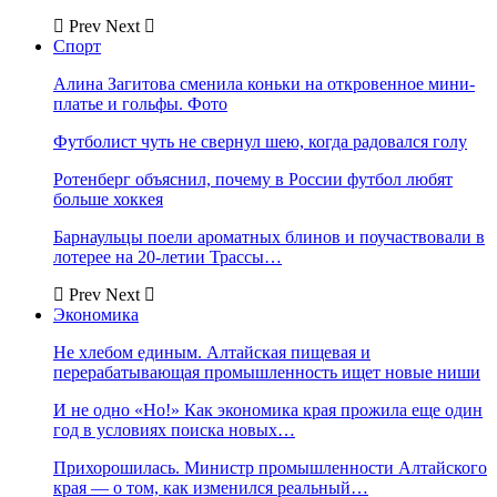
Prev
Next
Спорт
Алина Загитова сменила коньки на откровенное мини-
платье и гольфы. Фото
Футболист чуть не свернул шею, когда радовался голу
Ротенберг объяснил, почему в России футбол любят
больше хоккея
Барнаульцы поели ароматных блинов и поучаствовали в
лотерее на 20-летии Трассы…
Prev
Next
Экономика
Не хлебом единым. Алтайская пищевая и
перерабатывающая промышленность ищет новые ниши
И не одно «Но!» Как экономика края прожила еще один
год в условиях поиска новых…
Прихорошилась. Министр промышленности Алтайского
края — о том, как изменился реальный…