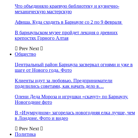
Что объединяло краевую библиотеку и кузнечно-
механическую мастерскую
Афиша. Куда сходить в Барнауле со 2 по 9 февраля
В барнаульском музее пройдет лекция о древних
крепостях Горного Алтая
Prev
Next
Общество
Центральный район Барнаула засверкал огнями и уже в
шаге от Нового года. Фото
Клиенты идут за любовью. Предприниматели
поделились советами, как начать дело в…
Олени Деда Мороза и игрушки «скачут» по Барнаулу.
Новогодние фото
В «Изумрудном» загорелась новогодняя елка лучше, чем
в Лондоне. Фото и видео
Prev
Next
Политика