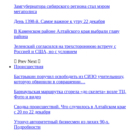
Замгубернатора сибирского региона стал мэром
мегаполиса
День 1398-й. Самое важное к утру 22 декабря
В Каменском районе Алтайского края выбрали главу
района
Зеленский согласился на трехстороннюю встречу с
Россией и США, но с условием
Prev
Next
Происшествия
Бастрыкин поручил освободить из СИЗО учительницу,
которую обвинили в совращении…
Барнаульская маршрутка сгорела «до скелета» возле ТЦ.
Фото и видео
Сводка происшествий. Что случилось в Алтайском крае
с 20 по 22 декабря
Утонул авторитетный бизнесмен из лихих 90-х.
Подробности