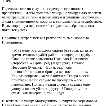
знает.
Передвижение по селу – как преодоление полосы
препятствий. Чтобы попасть с улицы на улицу, надо перейти
через траншеи по узким перемычкам и хлипким мосточкам.
Люди с пониманием относятся к вынужденным неудобствам.
Ведь скоро вода перестанет быть уделом избранных, она
появится у всех.
На улице Центральной мы разговорились с Любовью
Ильюшиной:
– Мне неделю пришлось сидеть без воды, когда во
время земляных работ рабочие повредили трубу.
Спасибо главе сельсовета Николаю Ивановичу
(Дорофеев. – Прим. ред.) и депутату Татьяне
Петровне (Рудыка. – Прим. ред.): они
поспособствовали и бригада все восстановила.
Как раз вовремя – ко мне внуки с Севера в гости
приехали. Но по селу-то не пройдешь – все
перекопано. Почему нельзя сначала сделать одну
улицу, а потом уйти на другую? Говорят, у них
схема, как начерчено, так и идут…
Выезжаем на улицу Молодёжную, к супругам Абрамовым.
Ивана Григорьевича и Екатерину Евстафьевну на днях