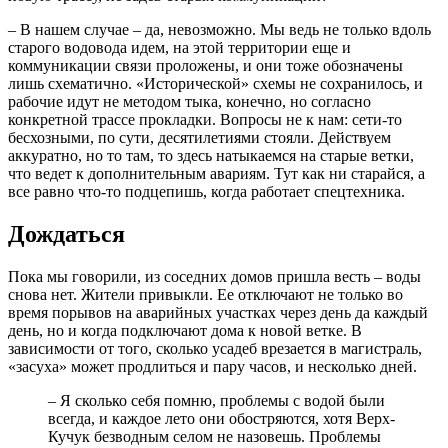
– В нашем случае – да, невозможно. Мы ведь не только вдоль
старого водовода идем, на этой территории еще и
коммуникации связи проложены, и они тоже обозначены
лишь схематично. «Исторической» схемы не сохранилось, и
рабочие идут не методом тыка, конечно, но согласно
конкретной трассе прокладки. Вопросы не к нам: сети-то
бесхозными, по сути, десятилетиями стояли. Действуем
аккуратно, но то там, то здесь натыкаемся на старые ветки,
что ведет к дополнительным авариям. Тут как ни старайся, а
все равно что-то подцепишь, когда работает спецтехника.
Дождаться
Пока мы говорили, из соседних домов пришла весть – воды
снова нет. Жители привыкли. Ее отключают не только во
время порывов на аварийных участках через день да каждый
день, но и когда подключают дома к новой ветке. В
зависимости от того, сколько усадеб врезается в магистраль,
«засуха» может продлиться и пару часов, и несколько дней.
– Я сколько себя помню, проблемы с водой были
всегда, и каждое лето они обостряются, хотя Верх-
Кучук безводным селом не назовешь. Проблемы