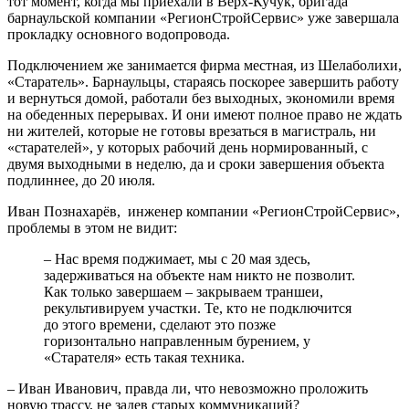
тот момент, когда мы приехали в Верх-Кучук, бригада
барнаульской компании «РегионСтройСервис» уже завершала
прокладку основного водопровода.
Подключением же занимается фирма местная, из Шелаболихи,
«Старатель». Барнаульцы, стараясь поскорее завершить работу
и вернуться домой, работали без выходных, экономили время
на обеденных перерывах. И они имеют полное право не ждать
ни жителей, которые не готовы врезаться в магистраль, ни
«старателей», у которых рабочий день нормированный, с
двумя выходными в неделю, да и сроки завершения объекта
подлиннее, до 20 июля.
Иван Познахарёв, инженер компании «РегионСтройСервис»,
проблемы в этом не видит:
– Нас время поджимает, мы с 20 мая здесь,
задерживаться на объекте нам никто не позволит.
Как только завершаем – закрываем траншеи,
рекультивируем участки. Те, кто не подключится
до этого времени, сделают это позже
горизонтально направленным бурением, у
«Старателя» есть такая техника.
– Иван Иванович, правда ли, что невозможно проложить
новую трассу, не задев старых коммуникаций?