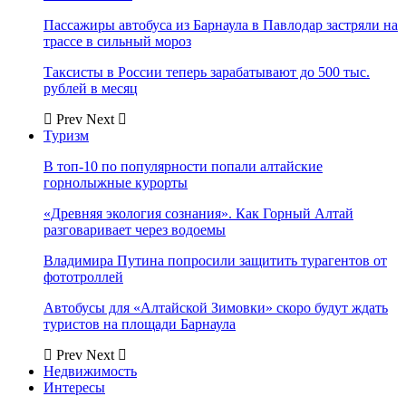
Пассажиры автобуса из Барнаула в Павлодар застряли на
трассе в сильный мороз
Таксисты в России теперь зарабатывают до 500 тыс.
рублей в месяц
Prev
Next
Туризм
В топ-10 по популярности попали алтайские
горнолыжные курорты
«Древняя экология сознания». Как Горный Алтай
разговаривает через водоемы
Владимира Путина попросили защитить турагентов от
фототроллей
Автобусы для «Алтайской Зимовки» скоро будут ждать
туристов на площади Барнаула
Prev
Next
Недвижимость
Интересы