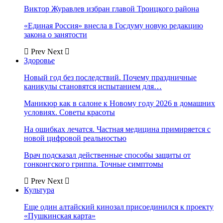
Виктор Журавлев избран главой Троицкого района
«Единая Россия» внесла в Госдуму новую редакцию
закона о занятости
Prev
Next
Здоровье
Новый год без последствий. Почему праздничные
каникулы становятся испытанием для…
Маникюр как в салоне к Новому году 2026 в домашних
условиях. Советы красоты
На ошибках лечатся. Частная медицина примиряется с
новой цифровой реальностью
Врач подсказал действенные способы защиты от
гонконгского гриппа. Точные симптомы
Prev
Next
Культура
Еще один алтайский кинозал присоединился к проекту
«Пушкинская карта»