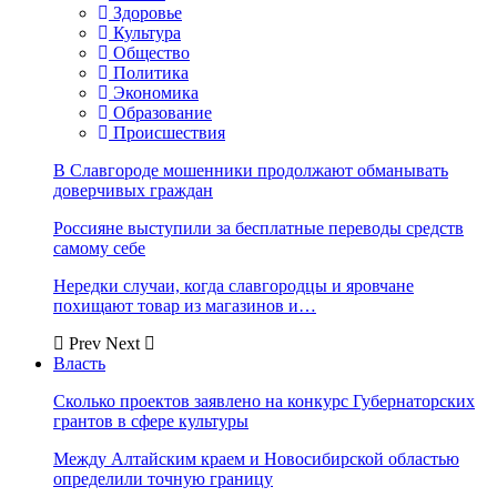
Здоровье
Культура
Общество
Политика
Экономика
Образование
Происшествия
В Славгороде мошенники продолжают обманывать
доверчивых граждан
Россияне выступили за бесплатные переводы средств
самому себе
Нередки случаи, когда славгородцы и яровчане
похищают товар из магазинов и…
Prev
Next
Власть
Сколько проектов заявлено на конкурс Губернаторских
грантов в сфере культуры
Между Алтайским краем и Новосибирской областью
определили точную границу