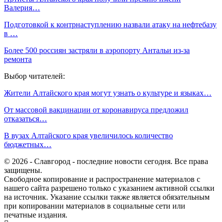
Валерия…
Подготовкой к контрнаступлению назвали атаку на нефтебазу
в …
Более 500 россиян застряли в аэропорту Антальи из-за
ремонта
Выбор читателей:
Жители Алтайского края могут узнать о культуре и языках…
От массовой вакцинации от коронавируса предложил
отказаться…
В вузах Алтайского края увеличилось количество
бюджетных…
© 2026 - Славгород - последние новости сегодня. Все права
защищены.
Свободное копирование и распространение материалов с
нашего сайта разрешено только с указанием активной ссылки
на источник. Указание ссылки также является обязательным
при копировании материалов в социальные сети или
печатные издания.