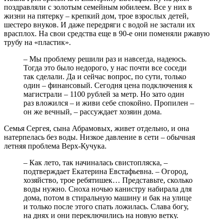
поздравляли с золотым семейным юбилеем. Все у них в
жизни на пятерку – крепкий дом, трое взрослых детей,
шестеро внуков. И даже передряги с водой не застали их
врасплох. На свои средства еще в 90-е они поменяли ржавую
трубу на «пластик».
– Мы проблему решили раз и навсегда, надеюсь.
Тогда это было недорого, у нас почти все соседи
так сделали. Да и сейчас вопрос, по сути, только
один – финансовый. Сегодня цена подключения к
магистрали – 1100 рублей за метр. Но зато один
раз вложился – и живи себе спокойно. Пропилен –
он же вечный, – рассуждает хозяин дома.
Семья Сергея, сына Абрамовых, живет отдельно, и она
натерпелась без воды. Низкое давление в сети – обычная
летняя проблема Верх-Кучука.
– Как лето, так начиналась свистопляска, –
подтверждает Екатерина Евстафьевна. – Огород,
хозяйство, трое ребятишек… Представьте, сколько
воды нужно. Сноха ночью канистру набирала для
дома, потом в стиральную машину и бак на улице
и только после этого спать ложилась. Слава богу,
на днях и они переключились на новую ветку.