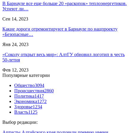
В Барнауле все еще больше 20 «раскопок» теплоэнергетиков.
Успеют ли…
Сен 14, 2023
Какие дороги отремонтируют в Барнауле по нацпроекту
«Безопасные…
Янв 24, 2023
«Соколу открыт весь мир»: АлтГУ обновил логотип в честь
50-летия
Фев 12, 2023
Популярные категории
Общество
3094
Происшествия
2860
Политика
1417
Экономика
1272
Здоровье
1234
Власть
1125
Выбор редакции:
Артисты Алтайского края получили премию имени