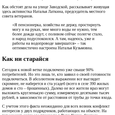
Как обстоят дела на улице Заводской, рассказывает живущая
здесь активистка Наталья Латкина, председатель местного
совета ветеранов.
«Я пенсионерка, хозяйства не держу, простирнуть
могу и на руках, мне много воды не нужно, тем
более дожди идут, с поливом сейчас полегче стало,
и народ подуспокоился. А там, надеюсь, уже и
работы на водопроводе завершатся» – так
оптимистично настроена Наталья Кузьмовна.
Как ни старайся
Сегодня к новой ветке подключено уже свыше 90%
потребителей. Но это лишь те, кто заявил о своей готовности
подключиться. В абсолютном выражении все выглядит
скромнее, не наберется и ста усадеб (всего в селе 390 жилых
домов и сто – брошенных). Далеко не все жители враз могут
выложить кругленькую сумму, измеряемую десятками тысяч
рублей, в зависимости от расстояния от трубы до точки входа.
С учетом этого факта неожиданно для всех возник конфликт
интересов у двух подрядчиков, работающих на объекте. На