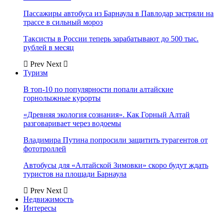
Пассажиры автобуса из Барнаула в Павлодар застряли на
трассе в сильный мороз
Таксисты в России теперь зарабатывают до 500 тыс.
рублей в месяц
Prev
Next
Туризм
В топ-10 по популярности попали алтайские
горнолыжные курорты
«Древняя экология сознания». Как Горный Алтай
разговаривает через водоемы
Владимира Путина попросили защитить турагентов от
фототроллей
Автобусы для «Алтайской Зимовки» скоро будут ждать
туристов на площади Барнаула
Prev
Next
Недвижимость
Интересы