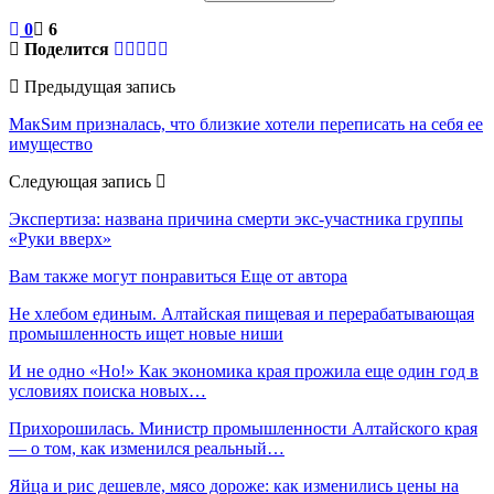
0
6
Поделится
Предыдущая запись
МакSим призналась, что близкие хотели переписать на себя ее
имущество
Следующая запись
Экспертиза: названа причина смерти экс-участника группы
«Руки вверх»
Вам также могут понравиться
Еще от автора
Не хлебом единым. Алтайская пищевая и перерабатывающая
промышленность ищет новые ниши
И не одно «Но!» Как экономика края прожила еще один год в
условиях поиска новых…
Прихорошилась. Министр промышленности Алтайского края
— о том, как изменился реальный…
Яйца и рис дешевле, мясо дороже: как изменились цены на