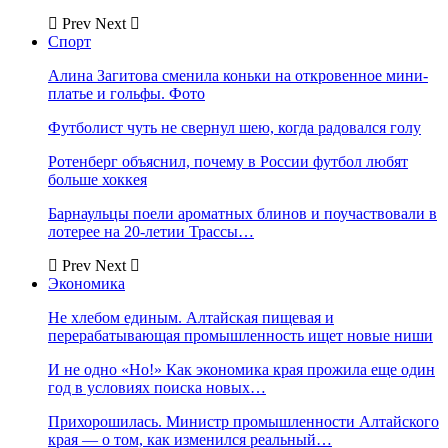
Prev
Next
Спорт
Алина Загитова сменила коньки на откровенное мини-
платье и гольфы. Фото
Футболист чуть не свернул шею, когда радовался голу
Ротенберг объяснил, почему в России футбол любят
больше хоккея
Барнаульцы поели ароматных блинов и поучаствовали в
лотерее на 20-летии Трассы…
Prev
Next
Экономика
Не хлебом единым. Алтайская пищевая и
перерабатывающая промышленность ищет новые ниши
И не одно «Но!» Как экономика края прожила еще один
год в условиях поиска новых…
Прихорошилась. Министр промышленности Алтайского
края — о том, как изменился реальный…