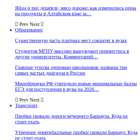
Яйца и рис дешевле, мясо дороже: как изменились цены
на продукты в Алтайском крае за…
Prev
Next
Образование
Существенную часть платных мест сократят в вузах
Студентов МГПУ массово вынуждают перевестись в
другие университеты. Комментарий…
Главные угрозы здоровью школьников: названы три
самых частых диагноза в России
Минобрнауки РФ утвердило новые минимальные баллы
ЕГЭ для поступления в вузы на 2026…
Prev
Next
Транспорт
Пробки сковали дороги вечернего Барнаула. Куда не
стоит ехать
Утренние девятибалльные пробки сковали Барнаул. Куда
не стоит ехать