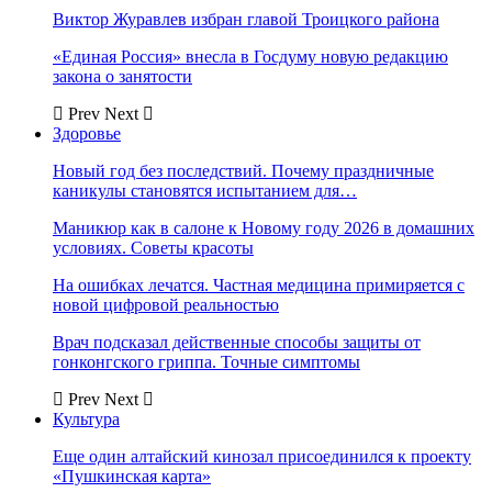
Виктор Журавлев избран главой Троицкого района
«Единая Россия» внесла в Госдуму новую редакцию
закона о занятости
Prev
Next
Здоровье
Новый год без последствий. Почему праздничные
каникулы становятся испытанием для…
Маникюр как в салоне к Новому году 2026 в домашних
условиях. Советы красоты
На ошибках лечатся. Частная медицина примиряется с
новой цифровой реальностью
Врач подсказал действенные способы защиты от
гонконгского гриппа. Точные симптомы
Prev
Next
Культура
Еще один алтайский кинозал присоединился к проекту
«Пушкинская карта»