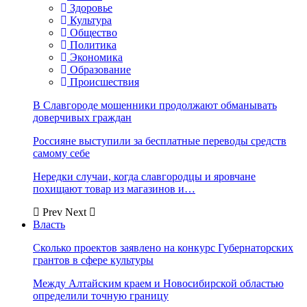
Здоровье
Культура
Общество
Политика
Экономика
Образование
Происшествия
В Славгороде мошенники продолжают обманывать
доверчивых граждан
Россияне выступили за бесплатные переводы средств
самому себе
Нередки случаи, когда славгородцы и яровчане
похищают товар из магазинов и…
Prev
Next
Власть
Сколько проектов заявлено на конкурс Губернаторских
грантов в сфере культуры
Между Алтайским краем и Новосибирской областью
определили точную границу