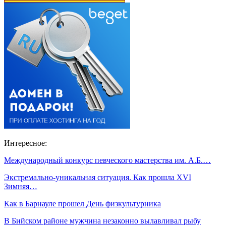
Интересное:
Международный конкурс певческого мастерства им. А.Б.…
Экстремально-уникальная ситуация. Как прошла XVI
Зимняя…
Как в Барнауле прошел День физкультурника
В Бийском районе мужчина незаконно вылавливал рыбу