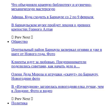
Что объединяло краевую библиотеку и кузнечно-
механическую мастерскую
Афиша. Куда сходить в Барнауле со 2 по 9 февраля
В барнаульском музее пройдет лекция о древних
крепостях Горного Алтая
Prev
Next
Общество
Центральный район Барнаула засверкал огнями и уже в
шаге от Нового года. Фото
Клиенты идут за любовью. Предприниматели
поделились советами, как начать дело в…
Олени Деда Мороза и игрушки «скачут» по Барнаулу.
Новогодние фото
В «Изумрудном» загорелась новогодняя елка лучше, чем
в Лондоне. Фото и видео
Prev
Next
Политика