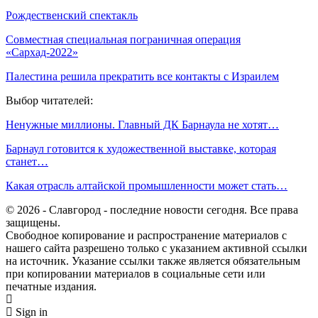
Рождественский спектакль
Совместная специальная пограничная операция
«Сархад-2022»
Палестина решила прекратить все контакты с Израилем
Выбор читателей:
Ненужные миллионы. Главный ДК Барнаула не хотят…
Барнаул готовится к художественной выставке, которая
станет…
Какая отрасль алтайской промышленности может стать…
© 2026 - Славгород - последние новости сегодня. Все права
защищены.
Свободное копирование и распространение материалов с
нашего сайта разрешено только с указанием активной ссылки
на источник. Указание ссылки также является обязательным
при копировании материалов в социальные сети или
печатные издания.
Sign in