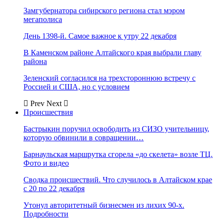
Замгубернатора сибирского региона стал мэром
мегаполиса
День 1398-й. Самое важное к утру 22 декабря
В Каменском районе Алтайского края выбрали главу
района
Зеленский согласился на трехстороннюю встречу с
Россией и США, но с условием
Prev
Next
Происшествия
Бастрыкин поручил освободить из СИЗО учительницу,
которую обвинили в совращении…
Барнаульская маршрутка сгорела «до скелета» возле ТЦ.
Фото и видео
Сводка происшествий. Что случилось в Алтайском крае
с 20 по 22 декабря
Утонул авторитетный бизнесмен из лихих 90-х.
Подробности