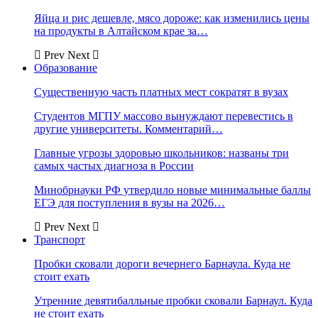
Яйца и рис дешевле, мясо дороже: как изменились цены
на продукты в Алтайском крае за…
Prev
Next
Образование
Существенную часть платных мест сократят в вузах
Студентов МГПУ массово вынуждают перевестись в
другие университеты. Комментарий…
Главные угрозы здоровью школьников: названы три
самых частых диагноза в России
Минобрнауки РФ утвердило новые минимальные баллы
ЕГЭ для поступления в вузы на 2026…
Prev
Next
Транспорт
Пробки сковали дороги вечернего Барнаула. Куда не
стоит ехать
Утренние девятибалльные пробки сковали Барнаул. Куда
не стоит ехать