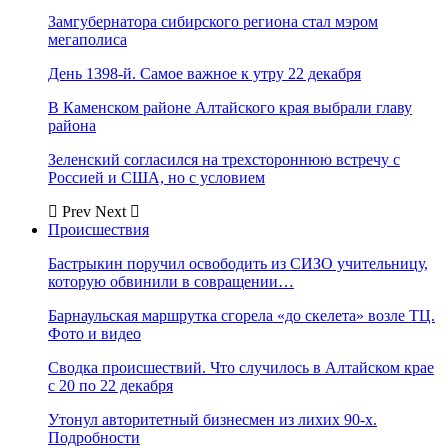
Замгубернатора сибирского региона стал мэром
мегаполиса
День 1398-й. Самое важное к утру 22 декабря
В Каменском районе Алтайского края выбрали главу
района
Зеленский согласился на трехстороннюю встречу с
Россией и США, но с условием
Prev
Next
Происшествия
Бастрыкин поручил освободить из СИЗО учительницу,
которую обвинили в совращении…
Барнаульская маршрутка сгорела «до скелета» возле ТЦ.
Фото и видео
Сводка происшествий. Что случилось в Алтайском крае
с 20 по 22 декабря
Утонул авторитетный бизнесмен из лихих 90-х.
Подробности