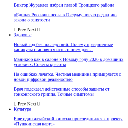
Виктор Журавлев избран главой Троицкого района
«Единая Россия» внесла в Госдуму новую редакцию
закона о занятости
Prev
Next
Здоровье
Новый год без последствий. Почему праздничные
каникулы становятся испытанием для…
Маникюр как в салоне к Новому году 2026 в домашних
условиях. Советы красоты
На ошибках лечатся. Частная медицина примиряется с
новой цифровой реальностью
Врач подсказал действенные способы защиты от
гонконгского гриппа. Точные симптомы
Prev
Next
Культура
Еще один алтайский кинозал присоединился к проекту
«Пушкинская карта»