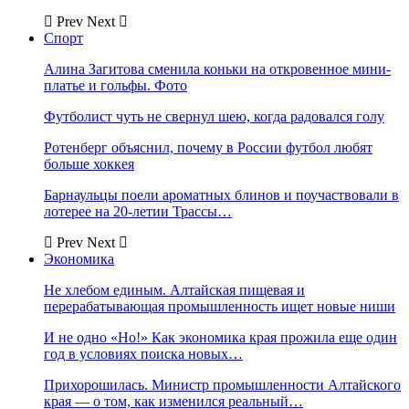
Prev
Next
Спорт
Алина Загитова сменила коньки на откровенное мини-
платье и гольфы. Фото
Футболист чуть не свернул шею, когда радовался голу
Ротенберг объяснил, почему в России футбол любят
больше хоккея
Барнаульцы поели ароматных блинов и поучаствовали в
лотерее на 20-летии Трассы…
Prev
Next
Экономика
Не хлебом единым. Алтайская пищевая и
перерабатывающая промышленность ищет новые ниши
И не одно «Но!» Как экономика края прожила еще один
год в условиях поиска новых…
Прихорошилась. Министр промышленности Алтайского
края — о том, как изменился реальный…