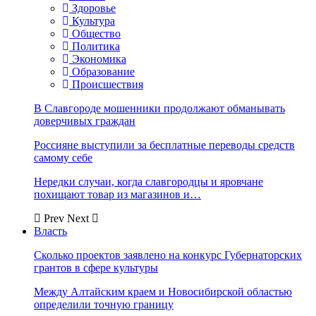
Здоровье
Культура
Общество
Политика
Экономика
Образование
Происшествия
В Славгороде мошенники продолжают обманывать
доверчивых граждан
Россияне выступили за бесплатные переводы средств
самому себе
Нередки случаи, когда славгородцы и яровчане
похищают товар из магазинов и…
Prev
Next
Власть
Сколько проектов заявлено на конкурс Губернаторских
грантов в сфере культуры
Между Алтайским краем и Новосибирской областью
определили точную границу