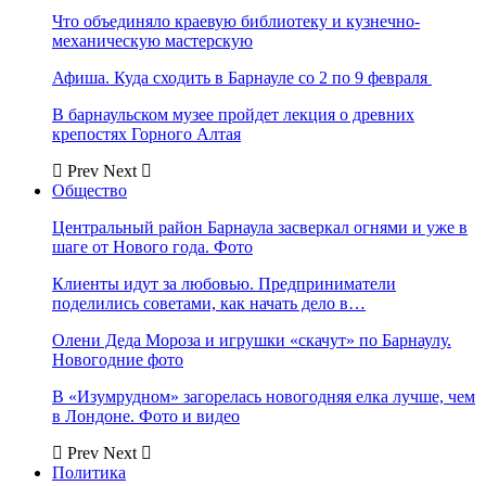
Что объединяло краевую библиотеку и кузнечно-
механическую мастерскую
Афиша. Куда сходить в Барнауле со 2 по 9 февраля
В барнаульском музее пройдет лекция о древних
крепостях Горного Алтая
Prev
Next
Общество
Центральный район Барнаула засверкал огнями и уже в
шаге от Нового года. Фото
Клиенты идут за любовью. Предприниматели
поделились советами, как начать дело в…
Олени Деда Мороза и игрушки «скачут» по Барнаулу.
Новогодние фото
В «Изумрудном» загорелась новогодняя елка лучше, чем
в Лондоне. Фото и видео
Prev
Next
Политика