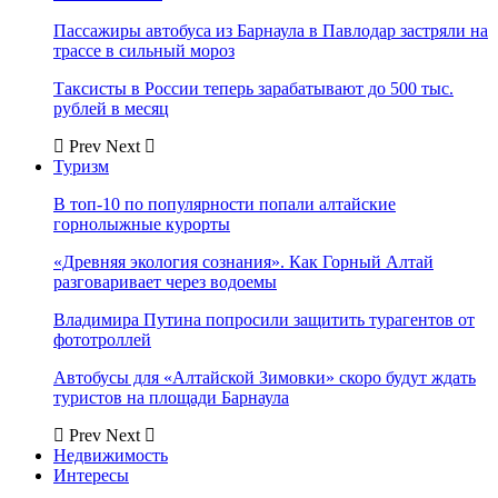
Пассажиры автобуса из Барнаула в Павлодар застряли на
трассе в сильный мороз
Таксисты в России теперь зарабатывают до 500 тыс.
рублей в месяц
Prev
Next
Туризм
В топ-10 по популярности попали алтайские
горнолыжные курорты
«Древняя экология сознания». Как Горный Алтай
разговаривает через водоемы
Владимира Путина попросили защитить турагентов от
фототроллей
Автобусы для «Алтайской Зимовки» скоро будут ждать
туристов на площади Барнаула
Prev
Next
Недвижимость
Интересы