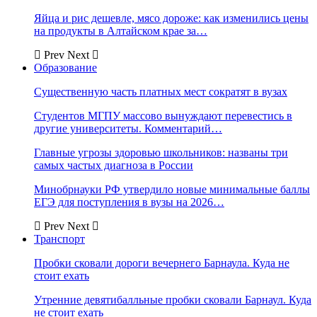
Яйца и рис дешевле, мясо дороже: как изменились цены
на продукты в Алтайском крае за…
Prev
Next
Образование
Существенную часть платных мест сократят в вузах
Студентов МГПУ массово вынуждают перевестись в
другие университеты. Комментарий…
Главные угрозы здоровью школьников: названы три
самых частых диагноза в России
Минобрнауки РФ утвердило новые минимальные баллы
ЕГЭ для поступления в вузы на 2026…
Prev
Next
Транспорт
Пробки сковали дороги вечернего Барнаула. Куда не
стоит ехать
Утренние девятибалльные пробки сковали Барнаул. Куда
не стоит ехать