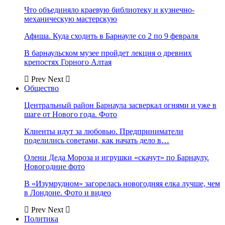
Что объединяло краевую библиотеку и кузнечно-
механическую мастерскую
Афиша. Куда сходить в Барнауле со 2 по 9 февраля
В барнаульском музее пройдет лекция о древних
крепостях Горного Алтая
Prev
Next
Общество
Центральный район Барнаула засверкал огнями и уже в
шаге от Нового года. Фото
Клиенты идут за любовью. Предприниматели
поделились советами, как начать дело в…
Олени Деда Мороза и игрушки «скачут» по Барнаулу.
Новогодние фото
В «Изумрудном» загорелась новогодняя елка лучше, чем
в Лондоне. Фото и видео
Prev
Next
Политика