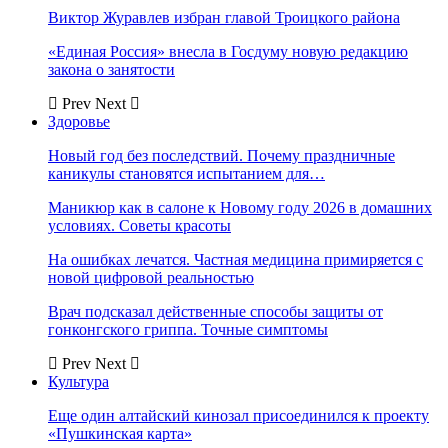
Виктор Журавлев избран главой Троицкого района
«Единая Россия» внесла в Госдуму новую редакцию
закона о занятости
Prev
Next
Здоровье
Новый год без последствий. Почему праздничные
каникулы становятся испытанием для…
Маникюр как в салоне к Новому году 2026 в домашних
условиях. Советы красоты
На ошибках лечатся. Частная медицина примиряется с
новой цифровой реальностью
Врач подсказал действенные способы защиты от
гонконгского гриппа. Точные симптомы
Prev
Next
Культура
Еще один алтайский кинозал присоединился к проекту
«Пушкинская карта»