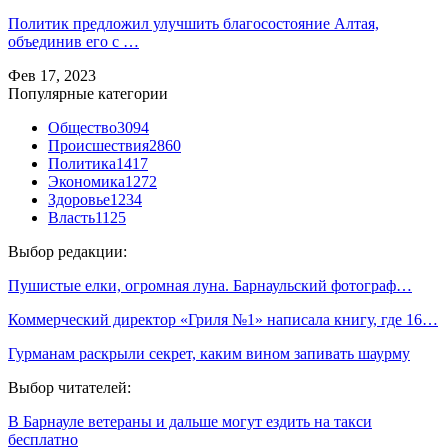
Политик предложил улучшить благосостояние Алтая,
объединив его с …
Фев 17, 2023
Популярные категории
Общество
3094
Происшествия
2860
Политика
1417
Экономика
1272
Здоровье
1234
Власть
1125
Выбор редакции:
Пушистые елки, огромная луна. Барнаульский фотограф…
Коммерческий директор «Гриля №1» написала книгу, где 16…
Гурманам раскрыли секрет, каким вином запивать шаурму
Выбор читателей:
В Барнауле ветераны и дальше могут ездить на такси
бесплатно