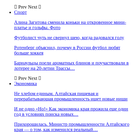
Prev
Next
Спорт
Алина Загитова сменила коньки на откровенное мини-
платье и гольфы. Фото
Футболист чуть не свернул шею, когда радовался голу
Ротенберг объяснил, почему в России футбол любят
больше хоккея
Барнаульцы поели ароматных блинов и поучаствовали в
лотерее на 20-летии Трассы…
Prev
Next
Экономика
Не хлебом единым. Алтайская пищевая и
перерабатывающая промышленность ищет новые ниши
И не одно «Но!» Как экономика края прожила еще один
год в условиях поиска новых…
Прихорошилась. Министр промышленности Алтайского
края — о том, как изменился реальный…