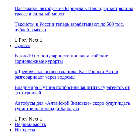
Пассажиры автобуса из Барнаула в Павлодар застряли на
трассе в сильный мороз
Таксисты в России теперь зарабатывают до 500 тыс.
рублей в месяц
Prev
Next
Туризм
В топ-10 по популярности попали алтайские
горнолыжные курорты
«Древняя экология сознания». Как Горный Алтай
разговаривает через водоемы
Владимира Путина попросили защитить турагентов от
фототроллей
Автобусы для «Алтайской Зимовки» скоро будут ждать
туристов на площади Барнаула
Prev
Next
Недвижимость
Интересы