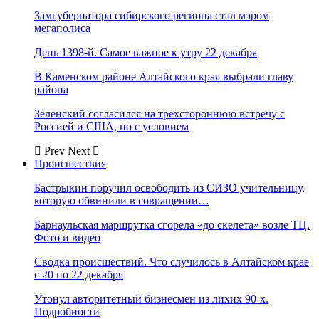
Замгубернатора сибирского региона стал мэром
мегаполиса
День 1398-й. Самое важное к утру 22 декабря
В Каменском районе Алтайского края выбрали главу
района
Зеленский согласился на трехстороннюю встречу с
Россией и США, но с условием
Prev
Next
Происшествия
Бастрыкин поручил освободить из СИЗО учительницу,
которую обвинили в совращении…
Барнаульская маршрутка сгорела «до скелета» возле ТЦ.
Фото и видео
Сводка происшествий. Что случилось в Алтайском крае
с 20 по 22 декабря
Утонул авторитетный бизнесмен из лихих 90-х.
Подробности