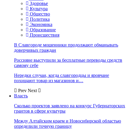
Здоровье
Культура
Общество
Политика
Экономика
Образование
Происшествия
В Славгороде мошенники продолжают обманывать
доверчивых граждан
Россияне выступили за бесплатные переводы средств
самому себе
Нередки случаи, когда славгородцы и яровчане
похищают товар из магазинов и…
Prev
Next
Власть
Сколько проектов заявлено на конкурс Губернаторских
грантов в сфере культуры
Между Алтайским краем и Новосибирской областью
определили точную границу