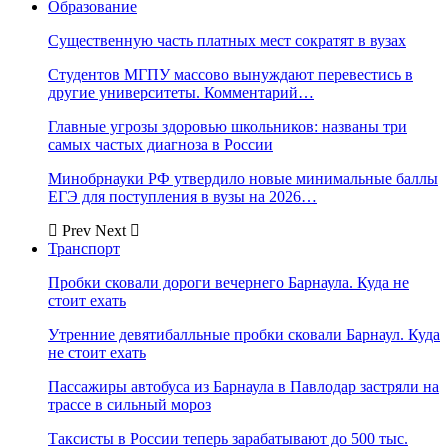
Образование
Существенную часть платных мест сократят в вузах
Студентов МГПУ массово вынуждают перевестись в
другие университеты. Комментарий…
Главные угрозы здоровью школьников: названы три
самых частых диагноза в России
Минобрнауки РФ утвердило новые минимальные баллы
ЕГЭ для поступления в вузы на 2026…
Prev
Next
Транспорт
Пробки сковали дороги вечернего Барнаула. Куда не
стоит ехать
Утренние девятибалльные пробки сковали Барнаул. Куда
не стоит ехать
Пассажиры автобуса из Барнаула в Павлодар застряли на
трассе в сильный мороз
Таксисты в России теперь зарабатывают до 500 тыс.