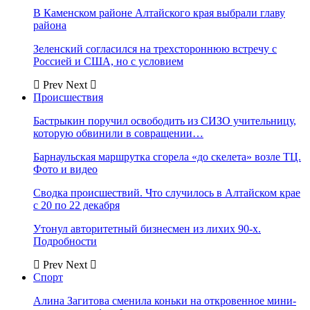
В Каменском районе Алтайского края выбрали главу
района
Зеленский согласился на трехстороннюю встречу с
Россией и США, но с условием
Prev
Next
Происшествия
Бастрыкин поручил освободить из СИЗО учительницу,
которую обвинили в совращении…
Барнаульская маршрутка сгорела «до скелета» возле ТЦ.
Фото и видео
Сводка происшествий. Что случилось в Алтайском крае
с 20 по 22 декабря
Утонул авторитетный бизнесмен из лихих 90-х.
Подробности
Prev
Next
Спорт
Алина Загитова сменила коньки на откровенное мини-