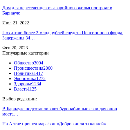
Дом для переселенцев из аварийного жилья построят в
Барнауле
Июл 21, 2022
Похитили более 2 млрд рублей средств Пенсионного фонда.
Задержаны 34…
Фев 20, 2023
Популярные категории
Общество
3094
Происшествия
2860
Политика
1417
Экономика
1272
Здоровье
1234
Власть
1125
Выбор редакции:
В Барнауле подготавливают буронабивные сваи для опор
моста…
На Алтае прошел марафон «Добро капля за каплей»