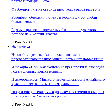
платье и гольфы. Фото
Футболист чуть не свернул шею, когда радовался голу
Ротенберг объяснил, почему в России футбол любят
больше хоккея
Барнаульцы поели ароматных блинов и поучаствовали в
лотерее на 20-летии Трассы…
Prev
Next
Экономика
Не хлебом единым. Алтайская пищевая и
перерабатывающая промышленность ищет новые ниши
И не одно «Но!» Как экономика края прожила еще один
год в условиях поиска новых…
Прихорошилась. Министр промышленности Алтайского
края — о том, как изменился реальный…
Яйца и рис дешевле, мясо дороже: как изменились цены
на продукты в Алтайском крае за…
Prev
Next