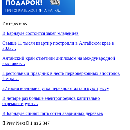
Интересное:
В Барнауле состоится забег младенцев
Свыше 11 тысяч квартир построили в Алтайском крае в
2022…
Алтайский край отметили дипломом на международной
выставке…
Престольный праздник в честь первоверховных апостолов
Петра…
27 июня военные с утра перекроют алтайскую трассу
В четыре раз больше электропоездов капитально
отремонтируют…
В Барнауле спилят пять сотен аварийных деревьев
Prev
Next
1 из 2 347