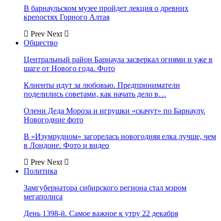
В барнаульском музее пройдет лекция о древних
крепостях Горного Алтая
Prev
Next
Общество
Центральный район Барнаула засверкал огнями и уже в
шаге от Нового года. Фото
Клиенты идут за любовью. Предприниматели
поделились советами, как начать дело в…
Олени Деда Мороза и игрушки «скачут» по Барнаулу.
Новогодние фото
В «Изумрудном» загорелась новогодняя елка лучше, чем
в Лондоне. Фото и видео
Prev
Next
Политика
Замгубернатора сибирского региона стал мэром
мегаполиса
День 1398-й. Самое важное к утру 22 декабря