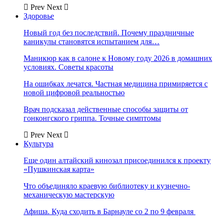
Prev
Next
Здоровье
Новый год без последствий. Почему праздничные
каникулы становятся испытанием для…
Маникюр как в салоне к Новому году 2026 в домашних
условиях. Советы красоты
На ошибках лечатся. Частная медицина примиряется с
новой цифровой реальностью
Врач подсказал действенные способы защиты от
гонконгского гриппа. Точные симптомы
Prev
Next
Культура
Еще один алтайский кинозал присоединился к проекту
«Пушкинская карта»
Что объединяло краевую библиотеку и кузнечно-
механическую мастерскую
Афиша. Куда сходить в Барнауле со 2 по 9 февраля