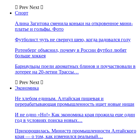
Prev
Next
Спорт
Алина Загитова сменила коньки на откровенное мини-
платье и гольфы. Фото
Футболист чуть не свернул шею, когда радовался голу
Ротенберг объяснил, почему в России футбол любят
больше хоккея
Барнаульцы поели ароматных блинов и поучаствовали в
лотерее на 20-летии Трассы…
Prev
Next
Экономика
Не хлебом единым. Алтайская пищевая и
перерабатывающая промышленность ищет новые ниши
И не одно «Но!» Как экономика края прожила еще один
год в условиях поиска новых…
Прихорошилась. Министр промышленности Алтайского
края — о том, как изменился реальный…