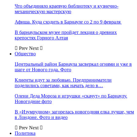
Что объединяло краевую библиотеку и кузнечно-
механическую мастерскую
Афиша. Куда сходить в Барнауле со 2 по 9 февраля
В барнаульском музее пройдет лекция о древних
крепостях Горного Алтая
Prev
Next
Общество
Центральный район Барнаула засверкал огнями и уже в
шаге от Нового года. Фото
Клиенты идут за любовью. Предприниматели
поделились советами, как начать дело в…
Олени Деда Мороза и игрушки «скачут» по Барнаулу.
Новогодние фото
В «Изумрудном» загорелась новогодняя елка лучше, чем
в Лондоне. Фото и видео
Prev
Next
Политика