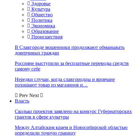
Здоровье
Культура
Общество
Политика
Экономика
Образование
Происшествия
В Славгороде мошенники продолжают обманывать
доверчивых граждан
Россияне выступили за бесплатные переводы средств
самому себе
Нередки случаи, когда славгородцы и яровчане
похищают товар из магазинов и…
Prev
Next
Власть
Сколько проектов заявлено на конкурс Губернаторских
грантов в сфере культуры
Между Алтайским краем и Новосибирской областью
определили точную границу