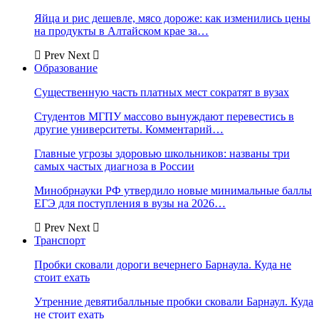
Яйца и рис дешевле, мясо дороже: как изменились цены
на продукты в Алтайском крае за…
Prev
Next
Образование
Существенную часть платных мест сократят в вузах
Студентов МГПУ массово вынуждают перевестись в
другие университеты. Комментарий…
Главные угрозы здоровью школьников: названы три
самых частых диагноза в России
Минобрнауки РФ утвердило новые минимальные баллы
ЕГЭ для поступления в вузы на 2026…
Prev
Next
Транспорт
Пробки сковали дороги вечернего Барнаула. Куда не
стоит ехать
Утренние девятибалльные пробки сковали Барнаул. Куда
не стоит ехать