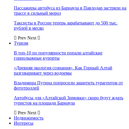
Пассажиры автобуса из Барнаула в Павлодар застряли на
трассе в сильный мороз
Таксисты в России теперь зарабатывают до 500 тыс.
рублей в месяц
Prev
Next
Туризм
В топ-10 по популярности попали алтайские
горнолыжные курорты
«Древняя экология сознания». Как Горный Алтай
разговаривает через водоемы
Владимира Путина попросили защитить турагентов от
фототроллей
Автобусы для «Алтайской Зимовки» скоро будут ждать
туристов на площади Барнаула
Prev
Next
Недвижимость
Интересы