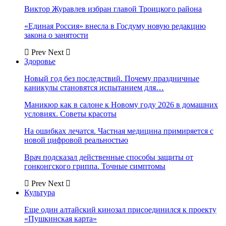
Виктор Журавлев избран главой Троицкого района
«Единая Россия» внесла в Госдуму новую редакцию
закона о занятости
Prev
Next
Здоровье
Новый год без последствий. Почему праздничные
каникулы становятся испытанием для…
Маникюр как в салоне к Новому году 2026 в домашних
условиях. Советы красоты
На ошибках лечатся. Частная медицина примиряется с
новой цифровой реальностью
Врач подсказал действенные способы защиты от
гонконгского гриппа. Точные симптомы
Prev
Next
Культура
Еще один алтайский кинозал присоединился к проекту
«Пушкинская карта»