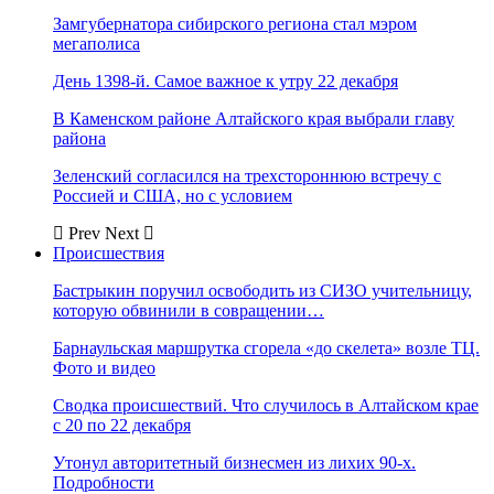
Замгубернатора сибирского региона стал мэром
мегаполиса
День 1398-й. Самое важное к утру 22 декабря
В Каменском районе Алтайского края выбрали главу
района
Зеленский согласился на трехстороннюю встречу с
Россией и США, но с условием
Prev
Next
Происшествия
Бастрыкин поручил освободить из СИЗО учительницу,
которую обвинили в совращении…
Барнаульская маршрутка сгорела «до скелета» возле ТЦ.
Фото и видео
Сводка происшествий. Что случилось в Алтайском крае
с 20 по 22 декабря
Утонул авторитетный бизнесмен из лихих 90-х.
Подробности