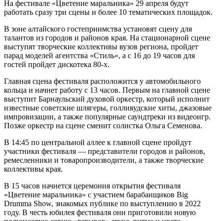
На фестивале «Цветение маральника» 29 апреля будут
работать сразу три сцены и более 10 тематических площадок.
В зоне алтайского гостеприимства установят сцену для
талантов из городов и районов края. На стационарной сцене
выступят творческие коллективы вузов региона, пройдет
парад моделей агентства «Стиль», а с 16 до 19 часов для
гостей пройдет дискотека 80-х.
Главная сцена фестиваля расположится у автомобильного
кольца и начнет работу с 13 часов. Первым на главной сцене
выступит Барнаульский духовой оркестр, который исполнит
известные советские шлягеры, голливудские хиты, джазовые
импровизации, а также популярные саундтреки из видеоигр.
Позже оркестр на сцене сменит солистка Ольга Семенова.
В 14:45 по центральной аллее к главной сцене пройдут
участники фестиваля — представители городов и районов,
ремесленники и товаропроизводители, а также творческие
коллективы края.
В 15 часов начнется церемония открытия фестиваля
«Цветение маральника» с участием барабанщиков Big
Drumma Show, знакомых публике по выступлению в 2022
году. В честь юбилея фестиваля они приготовили новую