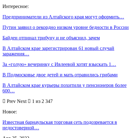
Интересное:
Предприниматели из Алтайского края могут оформить…
Путин заявил о рекордно низком уровне бедности в России
Байден отпинал трибуну и не объяснил, зачем
В Алтайском крае зарегистрирован 61 новый случай
заражения…
За «голую» вечеринку с Ивлеевой хотят взыскать 1…
В Подмосковье двое детей и мать отравились грибами
В Алтайском крае курьеры похитили у пенсионеров более
600…
Prev
Next
1 из 2 347
Новое:
Известная барнаульская торговая сеть подозревается в
недостоверной…