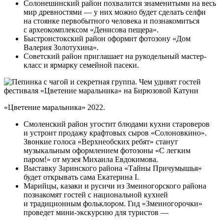
Солонешинский район похвалится знаменитыми на весь
мир древностями — у них можно будет сделать селфи
на стоянке первобытного человека и познакомиться
с археокомплексом «Денисова пещера».
Быстроистокский район оформит фотозону «Дом
Валерия Золотухина».
Советский район приглашает на рукодельный мастер-
класс и ярмарку семейной пасеки.
«Цветение маральника» 2022.
Смоленский район угостит блюдами кухни староверов
и устроит продажу крафтовых сыров «Солоновкино».
Звонкие голоса «Верхнеобских ребят» станут
музыкальным оформлением фотозоны «С легким
паром!» от музея Михаила Евдокимова.
Выставку Заринского района «Тайны Причумышья»
будет открывать сама Екатерина I.
Марийцы, казаки и русичи из Змеиногорского района
познакомят гостей с национальной кухней
и традиционным фольклором. Гид «Змеиногорочки»
проведет мини-экскурсию для туристов —