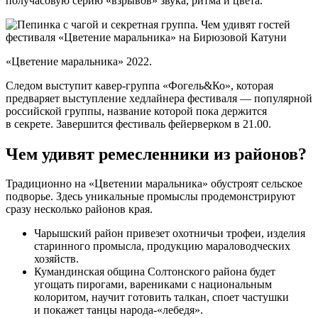
получасовую серию «взрывов» звука, ритма и цвета.
«Цветение маральника» 2022.
Следом выступит кавер-группа «Фогель&Ко», которая
предваряет выступление хедлайнера фестиваля — популярной
российской группы, название которой пока держится
в секрете. Завершится фестиваль фейерверком в 21.00.
Чем удивят ремесленники из районов?
Традиционно на «Цветении маральника» обустроят сельское
подворье. Здесь уникальные промыслы продемонстрируют
сразу несколько районов края.
Чарышский район привезет охотничьи трофеи, изделия
старинного промысла, продукцию мараловодческих
хозяйств.
Кумандинская община Солтонского района будет
угощать пирогами, варениками с национальным
колоритом, научит готовить талкан, споет частушки
и покажет танцы народа-«лебедя».