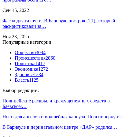
Сен 15, 2022
Фасад для галочки. В Барнауле построят ТЦ, который
раскритиковали за…
Ноя 23, 2025
Популярные категории
Общество
3094
Происшествия
2860
Политика
1417
Экономика
1272
Здоровье
1234
Власть
1125
Выбор редакции:
Полицейские раскрыли кражу денежных средств в
Баевском…
Нити для ангелов и волшебная капсула. Пенсионерку из…
В Барнауле в перинатальном центре «ДАР» родился…