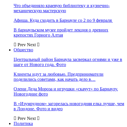
Что объединяло краевую библиотеку и кузнечно-
механическую мастерскую
Афиша. Куда сходить в Барнауле со 2 по 9 февраля
В барнаульском музее пройдет лекция о древних
крепостях Горного Алтая
Prev
Next
Общество
Центральный район Барнаула засверкал огнями и уже в
шаге от Нового года. Фото
Клиенты идут за любовью. Предприниматели
поделились советами, как начать дело в…
Олени Деда Мороза и игрушки «скачут» по Барнаулу.
Новогодние фото
В «Изумрудном» загорелась новогодняя елка лучше, чем
в Лондоне. Фото и видео
Prev
Next
Политика