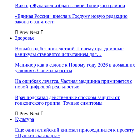
Виктор Журавлев избран главой Троицкого района
«Единая Россия» внесла в Госдуму новую редакцию
закона о занятости
Prev
Next
Здоровье
Новый год без последствий. Почему праздничные
каникулы становятся испытанием для…
Маникюр как в салоне к Новому году 2026 в домашних
условиях. Советы красоты
На ошибках лечатся. Частная медицина примиряется с
новой цифровой реальностью
Врач подсказал действенные способы защиты от
гонконгского гриппа. Точные симптомы
Prev
Next
Культура
Еще один алтайский кинозал присоединился к проекту
«Пушкинская карта»