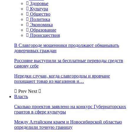
Здоровье
Культура
Общество
Политика
Экономика
Образование
Происшествия
В Славгороде мошенники продолжают обманывать
доверчивых граждан
Россияне выступили за бесплатные переводы средств
самому себе
Нередки случаи, когда славгородцы и яровчане
похищают товар из магазинов и…
Prev
Next
Власть
Сколько проектов заявлено на конкурс Губернаторских
грантов в сфере культуры
Между Алтайским краем и Новосибирской областью
определили точную границу