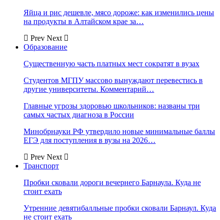
Яйца и рис дешевле, мясо дороже: как изменились цены
на продукты в Алтайском крае за…
Prev
Next
Образование
Существенную часть платных мест сократят в вузах
Студентов МГПУ массово вынуждают перевестись в
другие университеты. Комментарий…
Главные угрозы здоровью школьников: названы три
самых частых диагноза в России
Минобрнауки РФ утвердило новые минимальные баллы
ЕГЭ для поступления в вузы на 2026…
Prev
Next
Транспорт
Пробки сковали дороги вечернего Барнаула. Куда не
стоит ехать
Утренние девятибалльные пробки сковали Барнаул. Куда
не стоит ехать