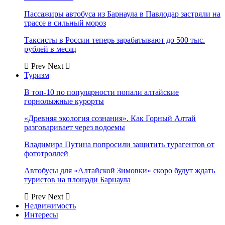
Пассажиры автобуса из Барнаула в Павлодар застряли на
трассе в сильный мороз
Таксисты в России теперь зарабатывают до 500 тыс.
рублей в месяц
Prev
Next
Туризм
В топ-10 по популярности попали алтайские
горнолыжные курорты
«Древняя экология сознания». Как Горный Алтай
разговаривает через водоемы
Владимира Путина попросили защитить турагентов от
фототроллей
Автобусы для «Алтайской Зимовки» скоро будут ждать
туристов на площади Барнаула
Prev
Next
Недвижимость
Интересы