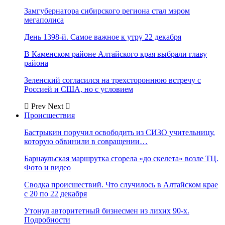
Замгубернатора сибирского региона стал мэром
мегаполиса
День 1398-й. Самое важное к утру 22 декабря
В Каменском районе Алтайского края выбрали главу
района
Зеленский согласился на трехстороннюю встречу с
Россией и США, но с условием
Prev
Next
Происшествия
Бастрыкин поручил освободить из СИЗО учительницу,
которую обвинили в совращении…
Барнаульская маршрутка сгорела «до скелета» возле ТЦ.
Фото и видео
Сводка происшествий. Что случилось в Алтайском крае
с 20 по 22 декабря
Утонул авторитетный бизнесмен из лихих 90-х.
Подробности