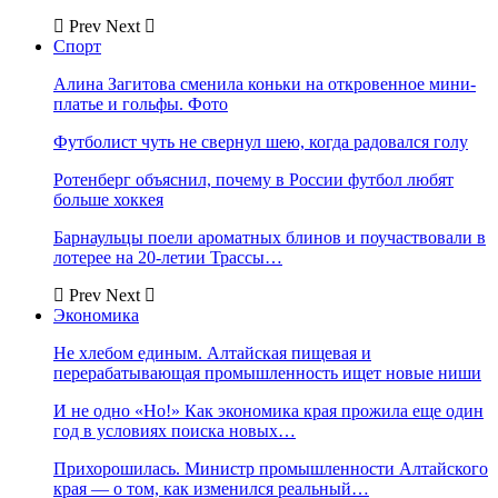
Prev
Next
Спорт
Алина Загитова сменила коньки на откровенное мини-
платье и гольфы. Фото
Футболист чуть не свернул шею, когда радовался голу
Ротенберг объяснил, почему в России футбол любят
больше хоккея
Барнаульцы поели ароматных блинов и поучаствовали в
лотерее на 20-летии Трассы…
Prev
Next
Экономика
Не хлебом единым. Алтайская пищевая и
перерабатывающая промышленность ищет новые ниши
И не одно «Но!» Как экономика края прожила еще один
год в условиях поиска новых…
Прихорошилась. Министр промышленности Алтайского
края — о том, как изменился реальный…