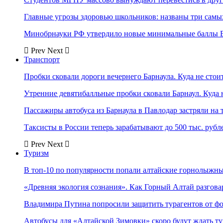
Главные угрозы здоровью школьников: названы три самых
Минобрнауки РФ утвердило новые минимальные баллы Е
Prev
Next
Транспорт
Пробки сковали дороги вечернего Барнаула. Куда не стоит
Утренние девятибалльные пробки сковали Барнаул. Куда н
Пассажиры автобуса из Барнаула в Павлодар застряли на 
Таксисты в России теперь зарабатывают до 500 тыс. рубл
Prev
Next
Туризм
В топ-10 по популярности попали алтайские горнолыжн
«Древняя экология сознания». Как Горный Алтай разгова
Владимира Путина попросили защитить турагентов от ф
Автобусы для «Алтайской Зимовки» скоро будут ждать ту