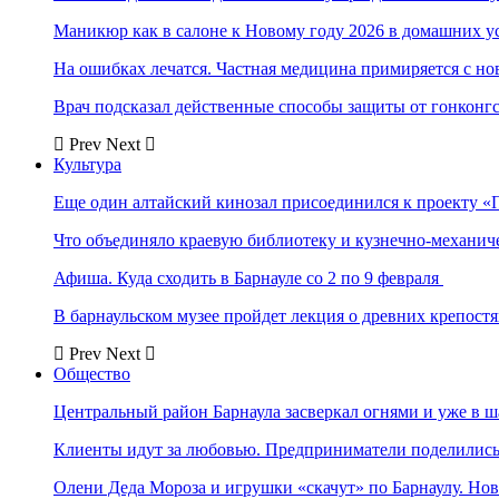
Маникюр как в салоне к Новому году 2026 в домашних у
На ошибках лечатся. Частная медицина примиряется с н
Врач подсказал действенные способы защиты от гонконг
Prev
Next
Культура
Еще один алтайский кинозал присоединился к проекту «
Что объединяло краевую библиотеку и кузнечно-механи
Афиша. Куда сходить в Барнауле со 2 по 9 февраля
В барнаульском музее пройдет лекция о древних крепост
Prev
Next
Общество
Центральный район Барнаула засверкал огнями и уже в ш
Клиенты идут за любовью. Предприниматели поделились 
Олени Деда Мороза и игрушки «скачут» по Барнаулу. Но