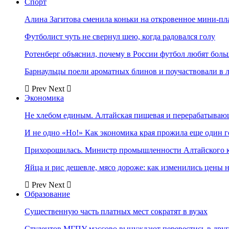
Спорт
Алина Загитова сменила коньки на откровенное мини-пл
Футболист чуть не свернул шею, когда радовался голу
Ротенберг объяснил, почему в России футбол любят боль
Барнаульцы поели ароматных блинов и поучаствовали в 
Prev
Next
Экономика
Не хлебом единым. Алтайская пищевая и перерабатыва
И не одно «Но!» Как экономика края прожила еще один 
Прихорошилась. Министр промышленности Алтайского к
Яйца и рис дешевле, мясо дороже: как изменились цены 
Prev
Next
Образование
Существенную часть платных мест сократят в вузах
Студентов МГПУ массово вынуждают перевестись в дру