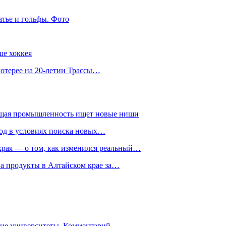
атье и гольфы. Фото
ше хоккея
лотерее на 20-летии Трассы…
ющая промышленность ищет новые ниши
год в условиях поиска новых…
рая — о том, как изменился реальный…
на продукты в Алтайском крае за…
гие университеты. Комментарий…