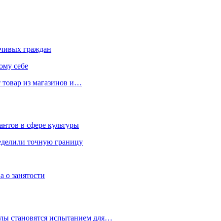
чивых граждан
ому себе
 товар из магазинов и…
антов в сфере культуры
еделили точную границу
а о занятости
улы становятся испытанием для…