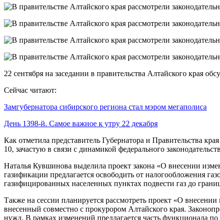
22 сентября на заседании в правительства Алтайского края об
Сейчас читают:
Замгубернатора сибирского региона стал мэром мегаполиса
День 1398-й. Самое важное к утру 22 декабря
Как отметила представитель Губернатора и Правительства кра
10, зачастую в связи с динамикой федерального законодательств
Наталья Кувшинова выделила проект закона «О внесении измен
газификации предлагается освободить от налогообложения га
газифицированных населенных пунктах подвести газ до границ
Также на сессии планируется рассмотреть проект «О внесении
внесенный совместно с прокурором Алтайского края. Законопр
нужд. В рамках изменений предлагается часть функционала п