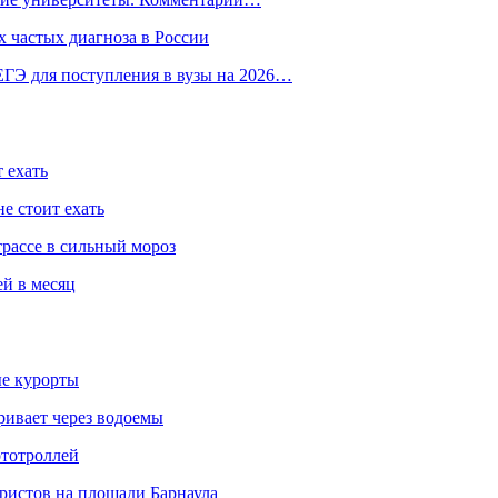
 частых диагноза в России
ГЭ для поступления в вузы на 2026…
 ехать
е стоит ехать
трассе в сильный мороз
ей в месяц
ые курорты
ривает через водоемы
ототроллей
ристов на площади Барнаула