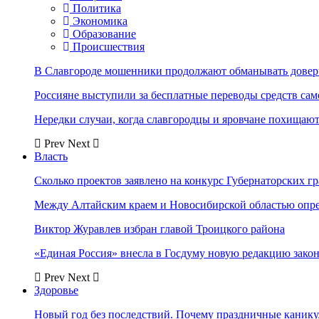
Политика
Экономика
Образование
Происшествия
В Славгороде мошенники продолжают обманывать довер
Россияне выступили за бесплатные переводы средств сам
Нередки случаи, когда славгородцы и яровчане похищают
Prev
Next
Власть
Сколько проектов заявлено на конкурс Губернаторских гр
Между Алтайским краем и Новосибирской областью опр
Виктор Журавлев избран главой Троицкого района
«Единая Россия» внесла в Госдуму новую редакцию закон
Prev
Next
Здоровье
Новый год без последствий. Почему праздничные каник