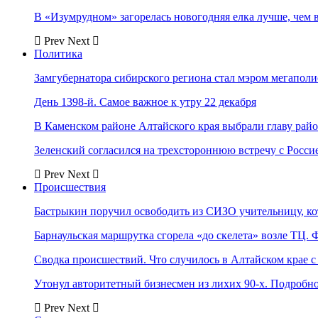
В «Изумрудном» загорелась новогодняя елка лучше, чем 
Prev
Next
Политика
Замгубернатора сибирского региона стал мэром мегаполи
День 1398-й. Самое важное к утру 22 декабря
В Каменском районе Алтайского края выбрали главу рай
Зеленский согласился на трехстороннюю встречу с Росси
Prev
Next
Происшествия
Бастрыкин поручил освободить из СИЗО учительницу, 
Барнаульская маршрутка сгорела «до скелета» возле ТЦ. 
Сводка происшествий. Что случилось в Алтайском крае с 
Утонул авторитетный бизнесмен из лихих 90-х. Подробн
Prev
Next