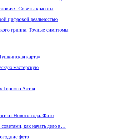
словиях. Советы красоты
овой цифровой реальностью
ского гриппа. Точные симптомы
Пушкинская карта»
ческую мастерскую
ях Горного Алтая
аге от Нового года. Фото
советами, как начать дело в…
вогодние фото