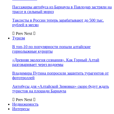
Пассажиры автобуса из Барнаула в Павлодар застряли на
трассе в сильный мороз
Таксисты в России теперь зарабатывают до 500 тыс.
рублей в месяц
Prev
Next
Туризм
В топ-10 по популярности попали алтайские
горнолыжные курорты
«Древняя экология сознания». Как Горный Алтай
разговаривает через водоемы
Владимира Путина попросили защитить турагентов от
фототроллей
Автобусы для «Алтайской Зимовки» скоро будут ждать
туристов на площади Барнаула
Prev
Next
Недвижимость
Интересы