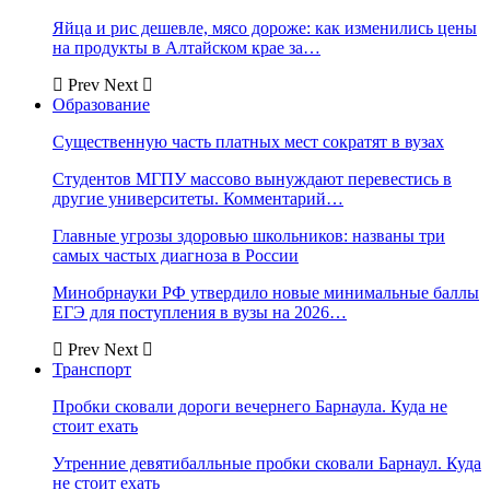
Яйца и рис дешевле, мясо дороже: как изменились цены
на продукты в Алтайском крае за…
Prev
Next
Образование
Существенную часть платных мест сократят в вузах
Студентов МГПУ массово вынуждают перевестись в
другие университеты. Комментарий…
Главные угрозы здоровью школьников: названы три
самых частых диагноза в России
Минобрнауки РФ утвердило новые минимальные баллы
ЕГЭ для поступления в вузы на 2026…
Prev
Next
Транспорт
Пробки сковали дороги вечернего Барнаула. Куда не
стоит ехать
Утренние девятибалльные пробки сковали Барнаул. Куда
не стоит ехать