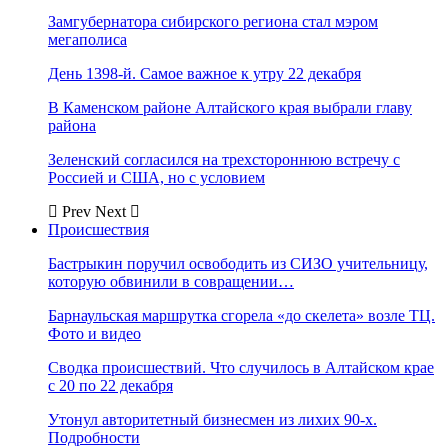
Замгубернатора сибирского региона стал мэром
мегаполиса
День 1398-й. Самое важное к утру 22 декабря
В Каменском районе Алтайского края выбрали главу
района
Зеленский согласился на трехстороннюю встречу с
Россией и США, но с условием
Prev
Next
Происшествия
Бастрыкин поручил освободить из СИЗО учительницу,
которую обвинили в совращении…
Барнаульская маршрутка сгорела «до скелета» возле ТЦ.
Фото и видео
Сводка происшествий. Что случилось в Алтайском крае
с 20 по 22 декабря
Утонул авторитетный бизнесмен из лихих 90-х.
Подробности