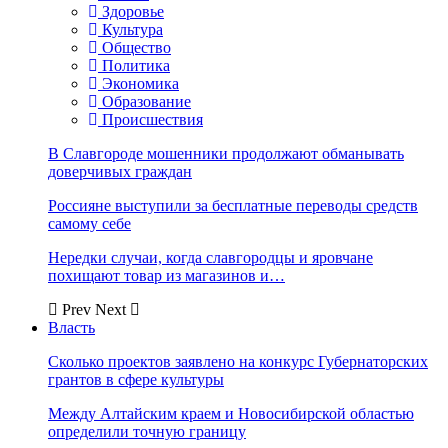
Здоровье
Культура
Общество
Политика
Экономика
Образование
Происшествия
В Славгороде мошенники продолжают обманывать
доверчивых граждан
Россияне выступили за бесплатные переводы средств
самому себе
Нередки случаи, когда славгородцы и яровчане
похищают товар из магазинов и…
Prev
Next
Власть
Сколько проектов заявлено на конкурс Губернаторских
грантов в сфере культуры
Между Алтайским краем и Новосибирской областью
определили точную границу