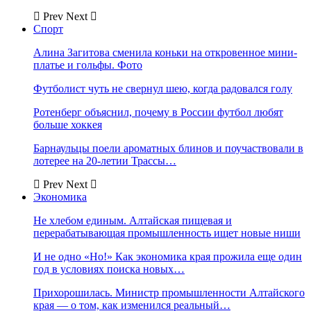
Prev
Next
Спорт
Алина Загитова сменила коньки на откровенное мини-
платье и гольфы. Фото
Футболист чуть не свернул шею, когда радовался голу
Ротенберг объяснил, почему в России футбол любят
больше хоккея
Барнаульцы поели ароматных блинов и поучаствовали в
лотерее на 20-летии Трассы…
Prev
Next
Экономика
Не хлебом единым. Алтайская пищевая и
перерабатывающая промышленность ищет новые ниши
И не одно «Но!» Как экономика края прожила еще один
год в условиях поиска новых…
Прихорошилась. Министр промышленности Алтайского
края — о том, как изменился реальный…