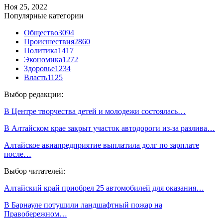
Ноя 25, 2022
Популярные категории
Общество
3094
Происшествия
2860
Политика
1417
Экономика
1272
Здоровье
1234
Власть
1125
Выбор редакции:
В Центре творчества детей и молодежи состоялась…
В Алтайском крае закрыт участок автодороги из-за разлива…
Алтайское авиапредприятие выплатила долг по зарплате
после…
Выбор читателей:
Алтайский край приобрел 25 автомобилей для оказания…
В Барнауле потушили ландшафтный пожар на
Правобережном…