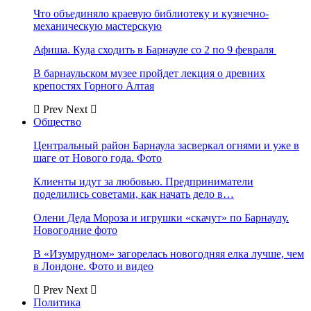
Что объединяло краевую библиотеку и кузнечно-
механическую мастерскую
Афиша. Куда сходить в Барнауле со 2 по 9 февраля
В барнаульском музее пройдет лекция о древних
крепостях Горного Алтая
Prev
Next
Общество
Центральный район Барнаула засверкал огнями и уже в
шаге от Нового года. Фото
Клиенты идут за любовью. Предприниматели
поделились советами, как начать дело в…
Олени Деда Мороза и игрушки «скачут» по Барнаулу.
Новогодние фото
В «Изумрудном» загорелась новогодняя елка лучше, чем
в Лондоне. Фото и видео
Prev
Next
Политика