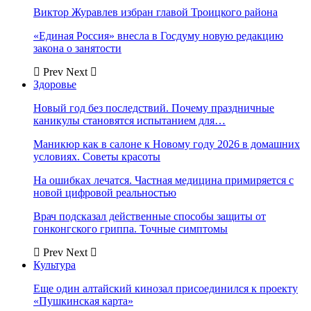
Виктор Журавлев избран главой Троицкого района
«Единая Россия» внесла в Госдуму новую редакцию
закона о занятости
Prev
Next
Здоровье
Новый год без последствий. Почему праздничные
каникулы становятся испытанием для…
Маникюр как в салоне к Новому году 2026 в домашних
условиях. Советы красоты
На ошибках лечатся. Частная медицина примиряется с
новой цифровой реальностью
Врач подсказал действенные способы защиты от
гонконгского гриппа. Точные симптомы
Prev
Next
Культура
Еще один алтайский кинозал присоединился к проекту
«Пушкинская карта»