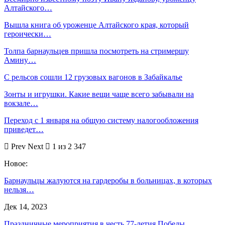
Алтайского…
Вышла книга об уроженце Алтайского края, который
героически…
Толпа барнаульцев пришла посмотреть на стримершу
Амину…
С рельсов сошли 12 грузовых вагонов в Забайкалье
Зонты и игрушки. Какие вещи чаще всего забывали на
вокзале…
Переход с 1 января на общую систему налогообложения
приведет…
Prev
Next
1 из 2 347
Новое:
Барнаульцы жалуются на гардеробы в больницах, в которых
нельзя…
Дек 14, 2023
Праздничные мероприятия в честь 77-летия Победы