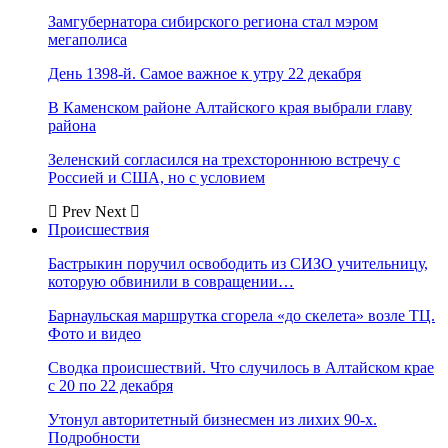
Замгубернатора сибирского региона стал мэром
мегаполиса
День 1398-й. Самое важное к утру 22 декабря
В Каменском районе Алтайского края выбрали главу
района
Зеленский согласился на трехстороннюю встречу с
Россией и США, но с условием
Prev
Next
Происшествия
Бастрыкин поручил освободить из СИЗО учительницу,
которую обвинили в совращении…
Барнаульская маршрутка сгорела «до скелета» возле ТЦ.
Фото и видео
Сводка происшествий. Что случилось в Алтайском крае
с 20 по 22 декабря
Утонул авторитетный бизнесмен из лихих 90-х.
Подробности