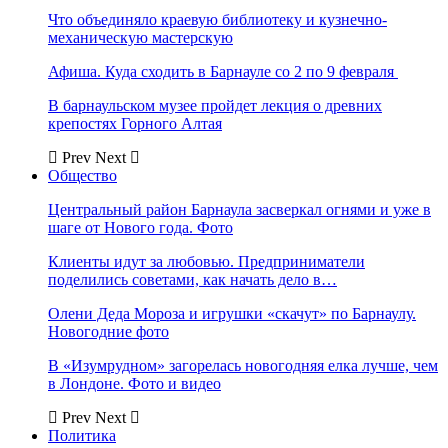
Что объединяло краевую библиотеку и кузнечно-
механическую мастерскую
Афиша. Куда сходить в Барнауле со 2 по 9 февраля
В барнаульском музее пройдет лекция о древних
крепостях Горного Алтая
Prev
Next
Общество
Центральный район Барнаула засверкал огнями и уже в
шаге от Нового года. Фото
Клиенты идут за любовью. Предприниматели
поделились советами, как начать дело в…
Олени Деда Мороза и игрушки «скачут» по Барнаулу.
Новогодние фото
В «Изумрудном» загорелась новогодняя елка лучше, чем
в Лондоне. Фото и видео
Prev
Next
Политика