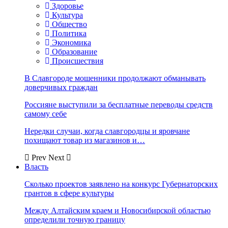
Здоровье
Культура
Общество
Политика
Экономика
Образование
Происшествия
В Славгороде мошенники продолжают обманывать
доверчивых граждан
Россияне выступили за бесплатные переводы средств
самому себе
Нередки случаи, когда славгородцы и яровчане
похищают товар из магазинов и…
Prev
Next
Власть
Сколько проектов заявлено на конкурс Губернаторских
грантов в сфере культуры
Между Алтайским краем и Новосибирской областью
определили точную границу