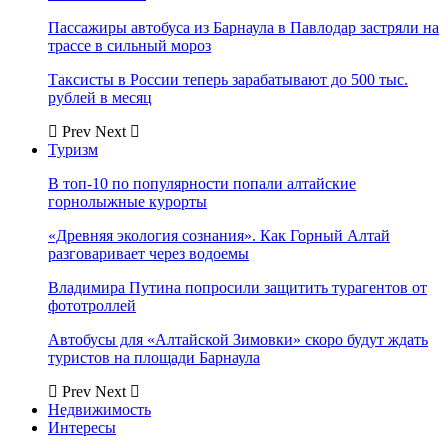
Пассажиры автобуса из Барнаула в Павлодар застряли на
трассе в сильный мороз
Таксисты в России теперь зарабатывают до 500 тыс.
рублей в месяц
Prev
Next
Туризм
В топ-10 по популярности попали алтайские
горнолыжные курорты
«Древняя экология сознания». Как Горный Алтай
разговаривает через водоемы
Владимира Путина попросили защитить турагентов от
фототроллей
Автобусы для «Алтайской Зимовки» скоро будут ждать
туристов на площади Барнаула
Prev
Next
Недвижимость
Интересы