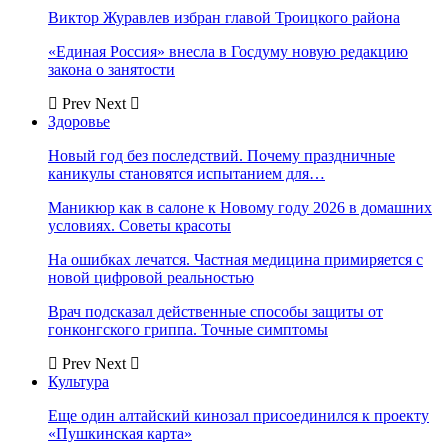
Виктор Журавлев избран главой Троицкого района
«Единая Россия» внесла в Госдуму новую редакцию
закона о занятости
Prev
Next
Здоровье
Новый год без последствий. Почему праздничные
каникулы становятся испытанием для…
Маникюр как в салоне к Новому году 2026 в домашних
условиях. Советы красоты
На ошибках лечатся. Частная медицина примиряется с
новой цифровой реальностью
Врач подсказал действенные способы защиты от
гонконгского гриппа. Точные симптомы
Prev
Next
Культура
Еще один алтайский кинозал присоединился к проекту
«Пушкинская карта»