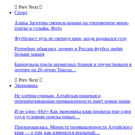
Prev
Next
Спорт
Алина Загитова сменила коньки на откровенное мини-
платье и гольфы. Фото
Футболист чуть не свернул шею, когда радовался голу
Ротенберг объяснил, почему в России футбол любят
больше хоккея
Барнаульцы поели ароматных блинов и поучаствовали в
лотерее на 20-летии Трассы…
Prev
Next
Экономика
Не хлебом единым. Алтайская пищевая и
перерабатывающая промышленность ищет новые ниши
И не одно «Но!» Как экономика края прожила еще один
год в условиях поиска новых…
Прихорошилась. Министр промышленности Алтайского
края — о том, как изменился реальный…