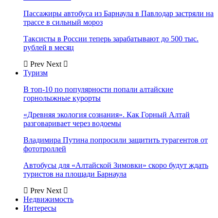
Пассажиры автобуса из Барнаула в Павлодар застряли на
трассе в сильный мороз
Таксисты в России теперь зарабатывают до 500 тыс.
рублей в месяц
Prev
Next
Туризм
В топ-10 по популярности попали алтайские
горнолыжные курорты
«Древняя экология сознания». Как Горный Алтай
разговаривает через водоемы
Владимира Путина попросили защитить турагентов от
фототроллей
Автобусы для «Алтайской Зимовки» скоро будут ждать
туристов на площади Барнаула
Prev
Next
Недвижимость
Интересы