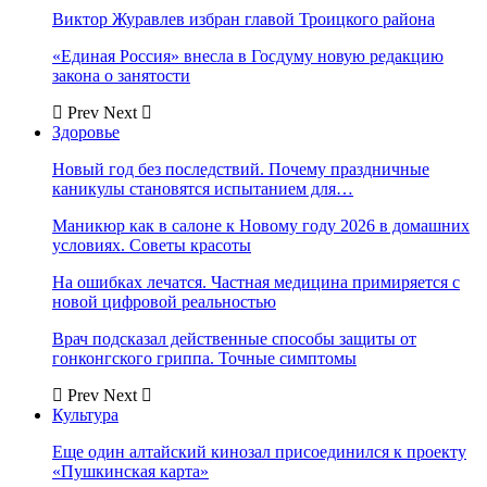
Виктор Журавлев избран главой Троицкого района
«Единая Россия» внесла в Госдуму новую редакцию
закона о занятости
Prev
Next
Здоровье
Новый год без последствий. Почему праздничные
каникулы становятся испытанием для…
Маникюр как в салоне к Новому году 2026 в домашних
условиях. Советы красоты
На ошибках лечатся. Частная медицина примиряется с
новой цифровой реальностью
Врач подсказал действенные способы защиты от
гонконгского гриппа. Точные симптомы
Prev
Next
Культура
Еще один алтайский кинозал присоединился к проекту
«Пушкинская карта»