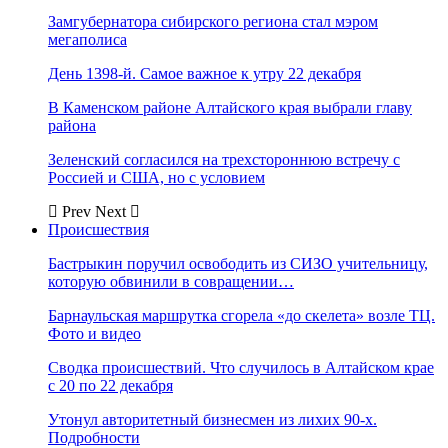
Замгубернатора сибирского региона стал мэром
мегаполиса
День 1398-й. Самое важное к утру 22 декабря
В Каменском районе Алтайского края выбрали главу
района
Зеленский согласился на трехстороннюю встречу с
Россией и США, но с условием
Prev
Next
Происшествия
Бастрыкин поручил освободить из СИЗО учительницу,
которую обвинили в совращении…
Барнаульская маршрутка сгорела «до скелета» возле ТЦ.
Фото и видео
Сводка происшествий. Что случилось в Алтайском крае
с 20 по 22 декабря
Утонул авторитетный бизнесмен из лихих 90-х.
Подробности