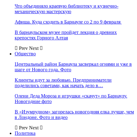
Что объединяло краевую библиотеку и кузнечно-
механическую мастерскую
Афиша. Куда сходить в Барнауле со 2 по 9 февраля
В барнаульском музее пройдет лекция о древних
крепостях Горного Алтая
Prev
Next
Общество
Центральный район Барнаула засверкал огнями и уже в
шаге от Нового года. Фото
Клиенты идут за любовью. Предприниматели
поделились советами, как начать дело в…
Олени Деда Мороза и игрушки «скачут» по Барнаулу.
Новогодние фото
В «Изумрудном» загорелась новогодняя елка лучше, чем
в Лондоне. Фото и видео
Prev
Next
Политика