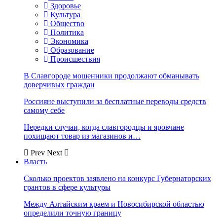
Здоровье
Культура
Общество
Политика
Экономика
Образование
Происшествия
В Славгороде мошенники продолжают обманывать
доверчивых граждан
Россияне выступили за бесплатные переводы средств
самому себе
Нередки случаи, когда славгородцы и яровчане
похищают товар из магазинов и…
Prev
Next
Власть
Сколько проектов заявлено на конкурс Губернаторских
грантов в сфере культуры
Между Алтайским краем и Новосибирской областью
определили точную границу