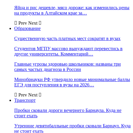
Яйца и рис дешевле, мясо дороже: как изменились цены
на продукты в Алтайском крае за…
Prev
Next
Образование
Существенную часть платных мест сократят в вузах
Студентов МГПУ массово вынуждают перевестись в
другие университеты. Комментарий…
Главные угрозы здоровью школьников: названы три
самых частых диагноза в России
Минобрнауки РФ утвердило новые минимальные баллы
ЕГЭ для поступления в вузы на 2026…
Prev
Next
Транспорт
Пробки сковали дороги вечернего Барнаула. Куда не
стоит ехать
Утренние девятибалльные пробки сковали Барнаул. Куда
не стоит ехать