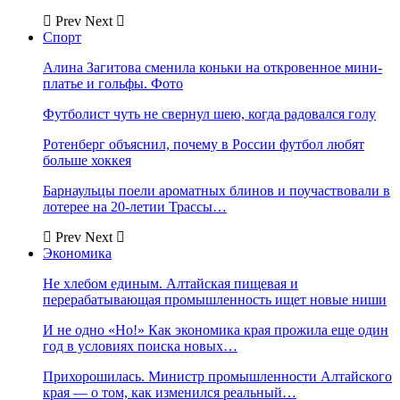
Prev
Next
Спорт
Алина Загитова сменила коньки на откровенное мини-
платье и гольфы. Фото
Футболист чуть не свернул шею, когда радовался голу
Ротенберг объяснил, почему в России футбол любят
больше хоккея
Барнаульцы поели ароматных блинов и поучаствовали в
лотерее на 20-летии Трассы…
Prev
Next
Экономика
Не хлебом единым. Алтайская пищевая и
перерабатывающая промышленность ищет новые ниши
И не одно «Но!» Как экономика края прожила еще один
год в условиях поиска новых…
Прихорошилась. Министр промышленности Алтайского
края — о том, как изменился реальный…