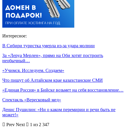
Интересное:
В Сибири туристка умерла из-за удара молнии
За «Леруа Мерлен», прямо на Оби хотят построить
необычный…
«Учимся. Исследуем. Создаем»
Что пишут об Алтайском крае казахстанские СМИ
«Единая Россия» в Бийске возьмет на себя восстановление…
Спектакль «Вересковый мед»
Денис Пушилин: «Ни о каком перемирии и речи быть не
может!»
Prev
Next
1 из 2 347