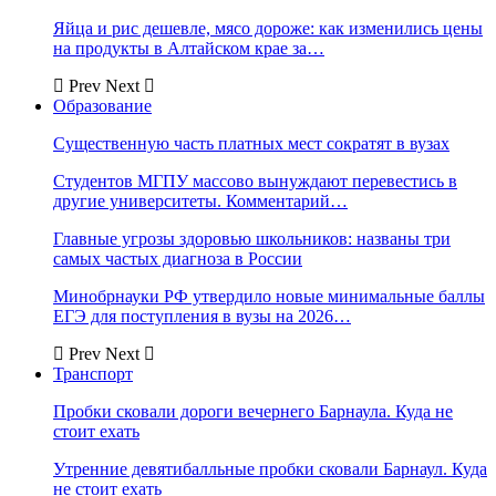
Яйца и рис дешевле, мясо дороже: как изменились цены
на продукты в Алтайском крае за…
Prev
Next
Образование
Существенную часть платных мест сократят в вузах
Студентов МГПУ массово вынуждают перевестись в
другие университеты. Комментарий…
Главные угрозы здоровью школьников: названы три
самых частых диагноза в России
Минобрнауки РФ утвердило новые минимальные баллы
ЕГЭ для поступления в вузы на 2026…
Prev
Next
Транспорт
Пробки сковали дороги вечернего Барнаула. Куда не
стоит ехать
Утренние девятибалльные пробки сковали Барнаул. Куда
не стоит ехать