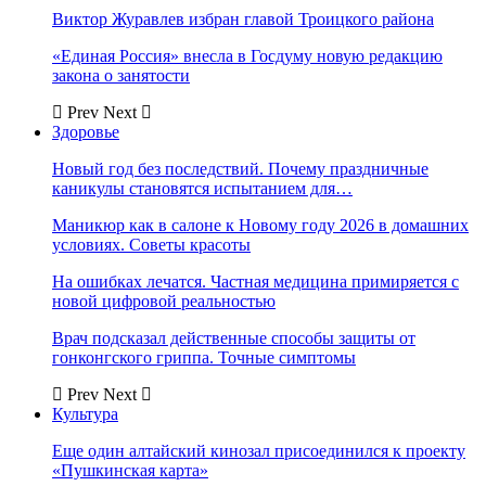
Виктор Журавлев избран главой Троицкого района
«Единая Россия» внесла в Госдуму новую редакцию
закона о занятости
Prev
Next
Здоровье
Новый год без последствий. Почему праздничные
каникулы становятся испытанием для…
Маникюр как в салоне к Новому году 2026 в домашних
условиях. Советы красоты
На ошибках лечатся. Частная медицина примиряется с
новой цифровой реальностью
Врач подсказал действенные способы защиты от
гонконгского гриппа. Точные симптомы
Prev
Next
Культура
Еще один алтайский кинозал присоединился к проекту
«Пушкинская карта»