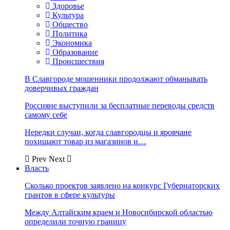
Здоровье
Культура
Общество
Политика
Экономика
Образование
Происшествия
В Славгороде мошенники продолжают обманывать
доверчивых граждан
Россияне выступили за бесплатные переводы средств
самому себе
Нередки случаи, когда славгородцы и яровчане
похищают товар из магазинов и…
Prev
Next
Власть
Сколько проектов заявлено на конкурс Губернаторских
грантов в сфере культуры
Между Алтайским краем и Новосибирской областью
определили точную границу