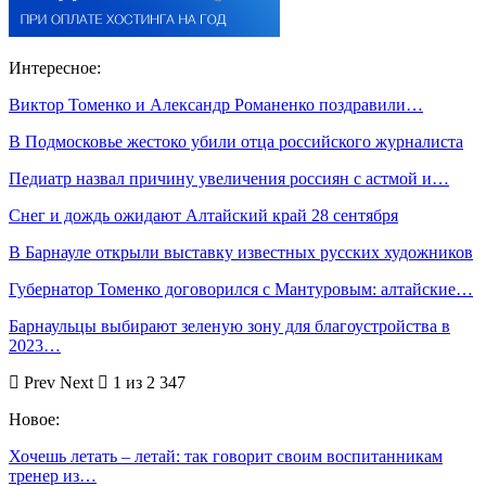
Интересное:
Виктор Томенко и Александр Романенко поздравили…
В Подмосковье жестоко убили отца российского журналиста
Педиатр назвал причину увеличения россиян с астмой и…
Снег и дождь ожидают Алтайский край 28 сентября
В Барнауле открыли выставку известных русских художников
Губернатор Томенко договорился с Мантуровым: алтайские…
Барнаульцы выбирают зеленую зону для благоустройства в
2023…
Prev
Next
1 из 2 347
Новое:
Хочешь летать – летай: так говорит своим воспитанникам
тренер из…