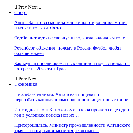
Prev
Next
Спорт
Алина Загитова сменила коньки на откровенное мини-
платье и гольфы. Фото
Футболист чуть не свернул шею, когда радовался голу
Ротенберг объяснил, почему в России футбол любят
больше хоккея
Барнаульцы поели ароматных блинов и поучаствовали в
лотерее на 20-летии Трассы…
Prev
Next
Экономика
Не хлебом единым. Алтайская пищевая и
перерабатывающая промышленность ищет новые ниши
И не одно «Но!» Как экономика края прожила еще один
год в условиях поиска новых…
Прихорошилась. Министр промышленности Алтайского
края — о том, как изменился реальный…