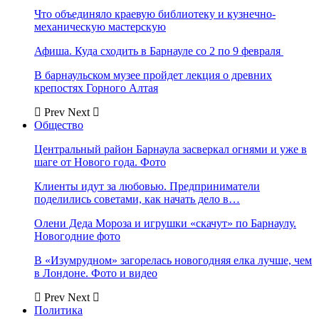
Что объединяло краевую библиотеку и кузнечно-
механическую мастерскую
Афиша. Куда сходить в Барнауле со 2 по 9 февраля
В барнаульском музее пройдет лекция о древних
крепостях Горного Алтая
Prev
Next
Общество
Центральный район Барнаула засверкал огнями и уже в
шаге от Нового года. Фото
Клиенты идут за любовью. Предприниматели
поделились советами, как начать дело в…
Олени Деда Мороза и игрушки «скачут» по Барнаулу.
Новогодние фото
В «Изумрудном» загорелась новогодняя елка лучше, чем
в Лондоне. Фото и видео
Prev
Next
Политика