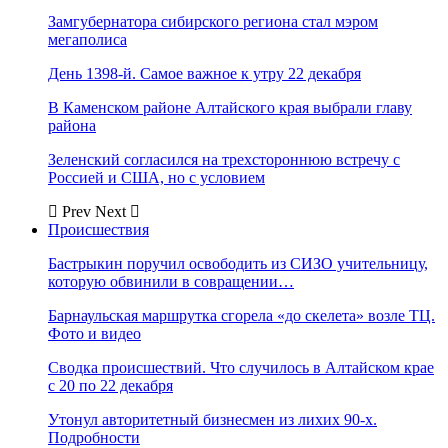
Замгубернатора сибирского региона стал мэром
мегаполиса
День 1398-й. Самое важное к утру 22 декабря
В Каменском районе Алтайского края выбрали главу
района
Зеленский согласился на трехстороннюю встречу с
Россией и США, но с условием
Prev
Next
Происшествия
Бастрыкин поручил освободить из СИЗО учительницу,
которую обвинили в совращении…
Барнаульская маршрутка сгорела «до скелета» возле ТЦ.
Фото и видео
Сводка происшествий. Что случилось в Алтайском крае
с 20 по 22 декабря
Утонул авторитетный бизнесмен из лихих 90-х.
Подробности