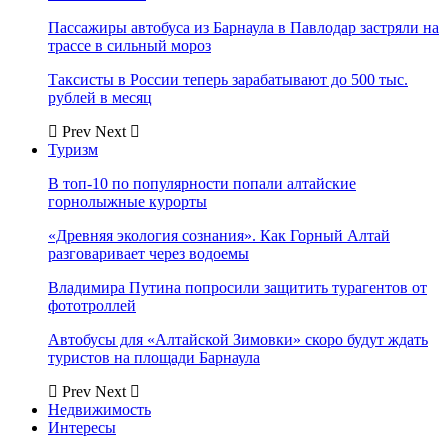
Пассажиры автобуса из Барнаула в Павлодар застряли на
трассе в сильный мороз
Таксисты в России теперь зарабатывают до 500 тыс.
рублей в месяц
Prev
Next
Туризм
В топ-10 по популярности попали алтайские
горнолыжные курорты
«Древняя экология сознания». Как Горный Алтай
разговаривает через водоемы
Владимира Путина попросили защитить турагентов от
фототроллей
Автобусы для «Алтайской Зимовки» скоро будут ждать
туристов на площади Барнаула
Prev
Next
Недвижимость
Интересы