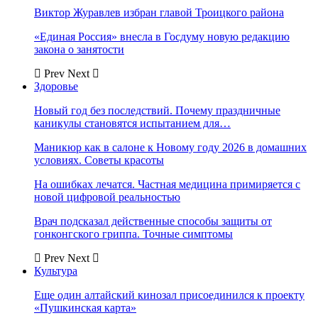
Виктор Журавлев избран главой Троицкого района
«Единая Россия» внесла в Госдуму новую редакцию
закона о занятости
Prev
Next
Здоровье
Новый год без последствий. Почему праздничные
каникулы становятся испытанием для…
Маникюр как в салоне к Новому году 2026 в домашних
условиях. Советы красоты
На ошибках лечатся. Частная медицина примиряется с
новой цифровой реальностью
Врач подсказал действенные способы защиты от
гонконгского гриппа. Точные симптомы
Prev
Next
Культура
Еще один алтайский кинозал присоединился к проекту
«Пушкинская карта»