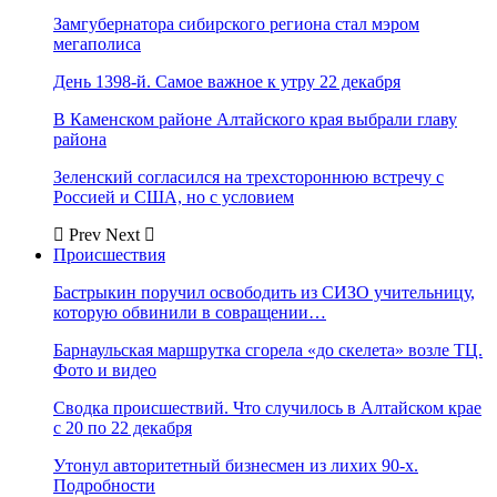
Замгубернатора сибирского региона стал мэром
мегаполиса
День 1398-й. Самое важное к утру 22 декабря
В Каменском районе Алтайского края выбрали главу
района
Зеленский согласился на трехстороннюю встречу с
Россией и США, но с условием
Prev
Next
Происшествия
Бастрыкин поручил освободить из СИЗО учительницу,
которую обвинили в совращении…
Барнаульская маршрутка сгорела «до скелета» возле ТЦ.
Фото и видео
Сводка происшествий. Что случилось в Алтайском крае
с 20 по 22 декабря
Утонул авторитетный бизнесмен из лихих 90-х.
Подробности