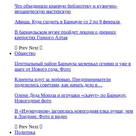
Что объединяло краевую библиотеку и кузнечно-
механическую мастерскую
Афиша. Куда сходить в Барнауле со 2 по 9 февраля
В барнаульском музее пройдет лекция о древних
крепостях Горного Алтая
Prev
Next
Общество
Центральный район Барнаула засверкал огнями и уже в
шаге от Нового года. Фото
Клиенты идут за любовью. Предприниматели
поделились советами, как начать дело в…
Олени Деда Мороза и игрушки «скачут» по Барнаулу.
Новогодние фото
В «Изумрудном» загорелась новогодняя елка лучше, чем
в Лондоне. Фото и видео
Prev
Next
Политика