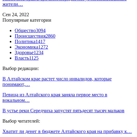
жители…
Сен 24, 2022
Популярные категории
Общество
3094
Происшествия
2860
Политика
1417
Экономика
1272
Здоровье
1234
Власть
1125
Выбор редакции:
В Алтайском крае растет число инвалидов, которые
понимают,…
Певица из Алтайского края заняла первое место в
вокальном…
В устье реки Середчиха запустят пятьдесят тысяч мальков
Выбор читателей:
Хватит ли денег в бюджете Алтайского края на прибавку к…