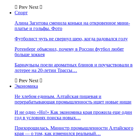
Prev
Next
Спорт
Алина Загитова сменила коньки на откровенное мини-
платье и гольфы. Фото
Футболист чуть не свернул шею, когда радовался голу
Ротенберг объяснил, почему в России футбол любят
больше хоккея
Барнаульцы поели ароматных блинов и поучаствовали в
лотерее на 20-летии Трассы…
Prev
Next
Экономика
Не хлебом единым. Алтайская пищевая и
перерабатывающая промышленность ищет новые ниши
И не одно «Но!» Как экономика края прожила еще один
год в условиях поиска новых…
Прихорошилась. Министр промышленности Алтайского
края — о том, как изменился реальный…