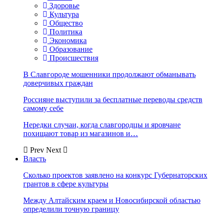
Здоровье
Культура
Общество
Политика
Экономика
Образование
Происшествия
В Славгороде мошенники продолжают обманывать
доверчивых граждан
Россияне выступили за бесплатные переводы средств
самому себе
Нередки случаи, когда славгородцы и яровчане
похищают товар из магазинов и…
Prev
Next
Власть
Сколько проектов заявлено на конкурс Губернаторских
грантов в сфере культуры
Между Алтайским краем и Новосибирской областью
определили точную границу