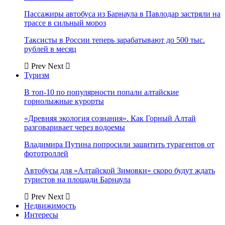
Пассажиры автобуса из Барнаула в Павлодар застряли на
трассе в сильный мороз
Таксисты в России теперь зарабатывают до 500 тыс.
рублей в месяц
Prev
Next
Туризм
В топ-10 по популярности попали алтайские
горнолыжные курорты
«Древняя экология сознания». Как Горный Алтай
разговаривает через водоемы
Владимира Путина попросили защитить турагентов от
фототроллей
Автобусы для «Алтайской Зимовки» скоро будут ждать
туристов на площади Барнаула
Prev
Next
Недвижимость
Интересы