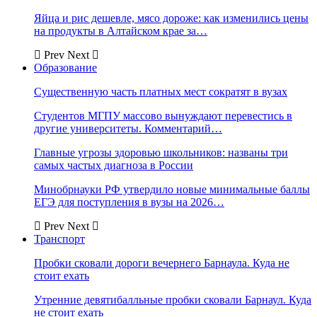
Яйца и рис дешевле, мясо дороже: как изменились цены
на продукты в Алтайском крае за…
Prev
Next
Образование
Существенную часть платных мест сократят в вузах
Студентов МГПУ массово вынуждают перевестись в
другие университеты. Комментарий…
Главные угрозы здоровью школьников: названы три
самых частых диагноза в России
Минобрнауки РФ утвердило новые минимальные баллы
ЕГЭ для поступления в вузы на 2026…
Prev
Next
Транспорт
Пробки сковали дороги вечернего Барнаула. Куда не
стоит ехать
Утренние девятибалльные пробки сковали Барнаул. Куда
не стоит ехать