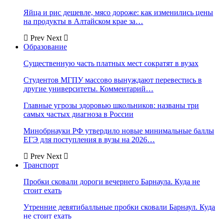
Яйца и рис дешевле, мясо дороже: как изменились цены
на продукты в Алтайском крае за…
Prev
Next
Образование
Существенную часть платных мест сократят в вузах
Студентов МГПУ массово вынуждают перевестись в
другие университеты. Комментарий…
Главные угрозы здоровью школьников: названы три
самых частых диагноза в России
Минобрнауки РФ утвердило новые минимальные баллы
ЕГЭ для поступления в вузы на 2026…
Prev
Next
Транспорт
Пробки сковали дороги вечернего Барнаула. Куда не
стоит ехать
Утренние девятибалльные пробки сковали Барнаул. Куда
не стоит ехать