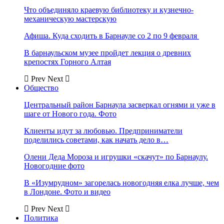
Что объединяло краевую библиотеку и кузнечно-
механическую мастерскую
Афиша. Куда сходить в Барнауле со 2 по 9 февраля
В барнаульском музее пройдет лекция о древних
крепостях Горного Алтая
Prev
Next
Общество
Центральный район Барнаула засверкал огнями и уже в
шаге от Нового года. Фото
Клиенты идут за любовью. Предприниматели
поделились советами, как начать дело в…
Олени Деда Мороза и игрушки «скачут» по Барнаулу.
Новогодние фото
В «Изумрудном» загорелась новогодняя елка лучше, чем
в Лондоне. Фото и видео
Prev
Next
Политика