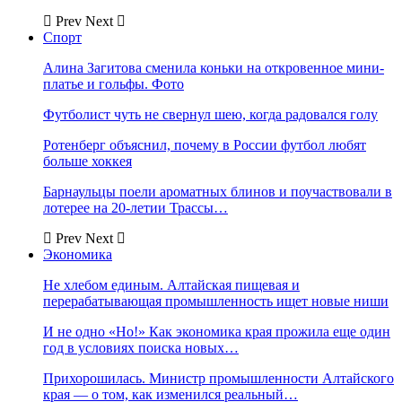
Prev
Next
Спорт
Алина Загитова сменила коньки на откровенное мини-
платье и гольфы. Фото
Футболист чуть не свернул шею, когда радовался голу
Ротенберг объяснил, почему в России футбол любят
больше хоккея
Барнаульцы поели ароматных блинов и поучаствовали в
лотерее на 20-летии Трассы…
Prev
Next
Экономика
Не хлебом единым. Алтайская пищевая и
перерабатывающая промышленность ищет новые ниши
И не одно «Но!» Как экономика края прожила еще один
год в условиях поиска новых…
Прихорошилась. Министр промышленности Алтайского
края — о том, как изменился реальный…