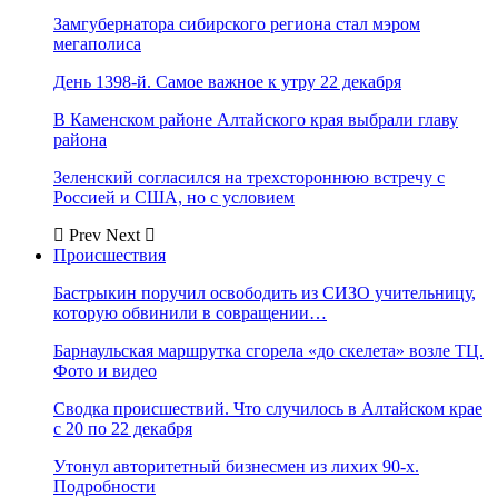
Замгубернатора сибирского региона стал мэром
мегаполиса
День 1398-й. Самое важное к утру 22 декабря
В Каменском районе Алтайского края выбрали главу
района
Зеленский согласился на трехстороннюю встречу с
Россией и США, но с условием
Prev
Next
Происшествия
Бастрыкин поручил освободить из СИЗО учительницу,
которую обвинили в совращении…
Барнаульская маршрутка сгорела «до скелета» возле ТЦ.
Фото и видео
Сводка происшествий. Что случилось в Алтайском крае
с 20 по 22 декабря
Утонул авторитетный бизнесмен из лихих 90-х.
Подробности