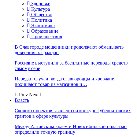
Здоровье
Культура
Общество
Политика
Экономика
Образование
Происшествия
В Славгороде мошенники продолжают обманывать
доверчивых граждан
Россияне выступили за бесплатные переводы средств
самому себе
Нередки случаи, когда славгородцы и яровчане
похищают товар из магазинов и…
Prev
Next
Власть
Сколько проектов заявлено на конкурс Губернаторских
грантов в сфере культуры
Между Алтайским краем и Новосибирской областью
определили точную границу