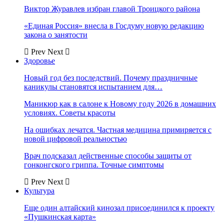
Виктор Журавлев избран главой Троицкого района
«Единая Россия» внесла в Госдуму новую редакцию
закона о занятости
Prev
Next
Здоровье
Новый год без последствий. Почему праздничные
каникулы становятся испытанием для…
Маникюр как в салоне к Новому году 2026 в домашних
условиях. Советы красоты
На ошибках лечатся. Частная медицина примиряется с
новой цифровой реальностью
Врач подсказал действенные способы защиты от
гонконгского гриппа. Точные симптомы
Prev
Next
Культура
Еще один алтайский кинозал присоединился к проекту
«Пушкинская карта»