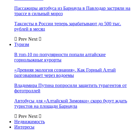
Пассажиры автобуса из Барнаула в Павлодар застряли на
трассе в сильный мороз
Таксисты в России теперь зарабатывают до 500 тыс.
рублей в месяц
Prev
Next
Туризм
В топ-10 по популярности попали алтайские
горнолыжные курорты
«Древняя экология сознания». Как Горный Алтай
разговаривает через водоемы
Владимира Путина попросили защитить турагентов от
фототроллей
Автобусы для «Алтайской Зимовки» скоро будут ждать
туристов на площади Барнаула
Prev
Next
Недвижимость
Интересы