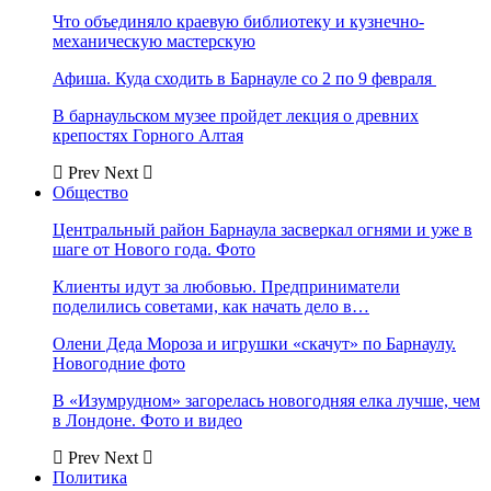
Что объединяло краевую библиотеку и кузнечно-
механическую мастерскую
Афиша. Куда сходить в Барнауле со 2 по 9 февраля
В барнаульском музее пройдет лекция о древних
крепостях Горного Алтая
Prev
Next
Общество
Центральный район Барнаула засверкал огнями и уже в
шаге от Нового года. Фото
Клиенты идут за любовью. Предприниматели
поделились советами, как начать дело в…
Олени Деда Мороза и игрушки «скачут» по Барнаулу.
Новогодние фото
В «Изумрудном» загорелась новогодняя елка лучше, чем
в Лондоне. Фото и видео
Prev
Next
Политика