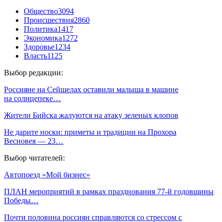
Общество
3094
Происшествия
2860
Политика
1417
Экономика
1272
Здоровье
1234
Власть
1125
Выбор редакции:
Россияне на Сейшелах оставили малыша в машине
на солнцепеке…
Жители Бийска жалуются на атаку зеленых клопов
Не дарите носки: приметы и традиции на Прохора
Весновея — 23…
Выбор читателей:
Автопоезд «Мой бизнес»
ПЛАН мероприятий в рамках празднования 77-й годовщины
Победы…
Почти половина россиян справляются со стрессом с