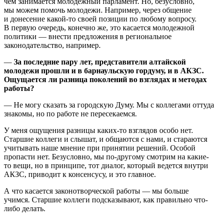
чем занимается молодежный парламент. Но, безусловно,
мы можем помочь молодежи. Например, через общение
и донесение какой-то своей позиции по любому вопросу.
В первую очередь, конечно же, это касается молодежной
политики — внести предложения в региональное
законодательство, например.
—
За последние пару лет, представители алтайской
молодежи прошли и в барнаульскую гордуму, и в АКЗС.
Ощущается ли разница поколений во взглядах и методах
работы?
— Не могу сказать за городскую Думу. Мы с коллегами оттуда
знакомы, но по работе не пересекаемся.
У меня ощущения разницы каких-то взглядов особо нет.
Старшие коллеги и слышат, и общаются с нами, и стараются
учитывать наше мнение при принятии решений. Особой
пропасти нет. Безусловно, мы по-другому смотрим на какие-
то вещи, но в принципе, тот диалог, который ведется внутри
АКЗС, приводит к консенсусу, и это главное.
А что касается законотворческой работы — мы больше
учимся. Старшие коллеги подсказывают, как правильно что-
либо делать.