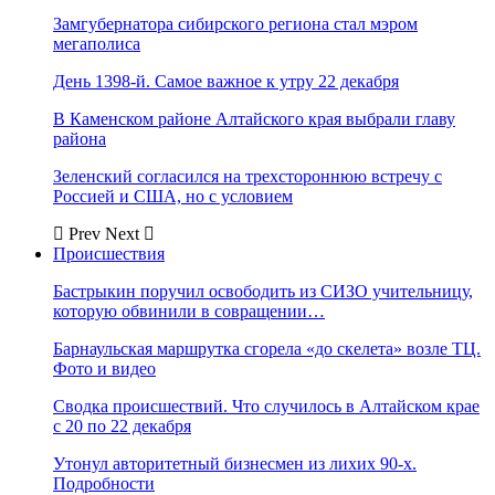
Замгубернатора сибирского региона стал мэром
мегаполиса
День 1398-й. Самое важное к утру 22 декабря
В Каменском районе Алтайского края выбрали главу
района
Зеленский согласился на трехстороннюю встречу с
Россией и США, но с условием
Prev
Next
Происшествия
Бастрыкин поручил освободить из СИЗО учительницу,
которую обвинили в совращении…
Барнаульская маршрутка сгорела «до скелета» возле ТЦ.
Фото и видео
Сводка происшествий. Что случилось в Алтайском крае
с 20 по 22 декабря
Утонул авторитетный бизнесмен из лихих 90-х.
Подробности