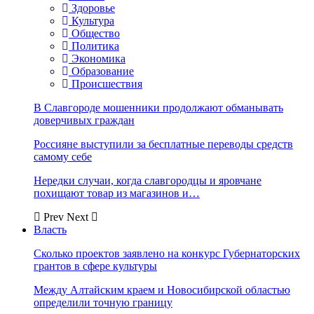
Здоровье
Культура
Общество
Политика
Экономика
Образование
Происшествия
В Славгороде мошенники продолжают обманывать
доверчивых граждан
Россияне выступили за бесплатные переводы средств
самому себе
Нередки случаи, когда славгородцы и яровчане
похищают товар из магазинов и…
Prev
Next
Власть
Сколько проектов заявлено на конкурс Губернаторских
грантов в сфере культуры
Между Алтайским краем и Новосибирской областью
определили точную границу