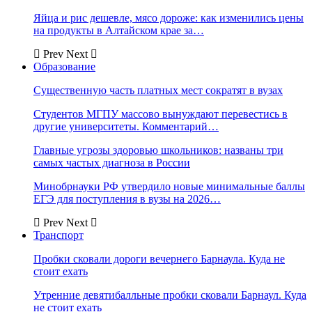
Яйца и рис дешевле, мясо дороже: как изменились цены
на продукты в Алтайском крае за…
Prev
Next
Образование
Существенную часть платных мест сократят в вузах
Студентов МГПУ массово вынуждают перевестись в
другие университеты. Комментарий…
Главные угрозы здоровью школьников: названы три
самых частых диагноза в России
Минобрнауки РФ утвердило новые минимальные баллы
ЕГЭ для поступления в вузы на 2026…
Prev
Next
Транспорт
Пробки сковали дороги вечернего Барнаула. Куда не
стоит ехать
Утренние девятибалльные пробки сковали Барнаул. Куда
не стоит ехать