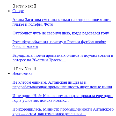
Prev
Next
Спорт
Алина Загитова сменила коньки на откровенное мини-
платье и гольфы. Фото
Футболист чуть не свернул шею, когда радовался голу
Ротенберг объяснил, почему в России футбол любят
больше хоккея
Барнаульцы поели ароматных блинов и поучаствовали в
лотерее на 20-летии Трассы…
Prev
Next
Экономика
Не хлебом единым. Алтайская пищевая и
перерабатывающая промышленность ищет новые ниши
И не одно «Но!» Как экономика края прожила еще один
год в условиях поиска новых…
Прихорошилась. Министр промышленности Алтайского
края — о том, как изменился реальный…