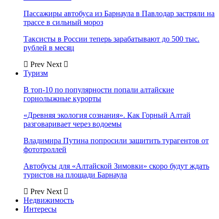
Пассажиры автобуса из Барнаула в Павлодар застряли на
трассе в сильный мороз
Таксисты в России теперь зарабатывают до 500 тыс.
рублей в месяц
Prev
Next
Туризм
В топ-10 по популярности попали алтайские
горнолыжные курорты
«Древняя экология сознания». Как Горный Алтай
разговаривает через водоемы
Владимира Путина попросили защитить турагентов от
фототроллей
Автобусы для «Алтайской Зимовки» скоро будут ждать
туристов на площади Барнаула
Prev
Next
Недвижимость
Интересы