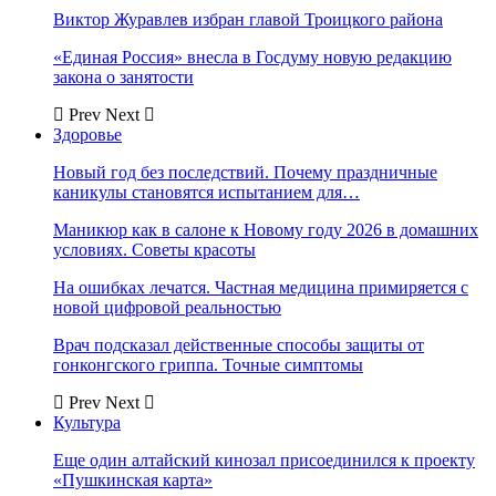
Виктор Журавлев избран главой Троицкого района
«Единая Россия» внесла в Госдуму новую редакцию
закона о занятости
Prev
Next
Здоровье
Новый год без последствий. Почему праздничные
каникулы становятся испытанием для…
Маникюр как в салоне к Новому году 2026 в домашних
условиях. Советы красоты
На ошибках лечатся. Частная медицина примиряется с
новой цифровой реальностью
Врач подсказал действенные способы защиты от
гонконгского гриппа. Точные симптомы
Prev
Next
Культура
Еще один алтайский кинозал присоединился к проекту
«Пушкинская карта»