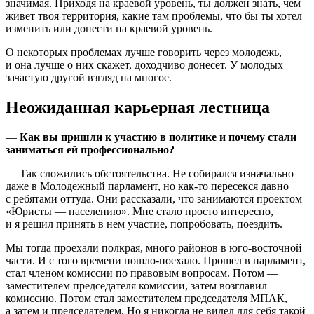
значимая. Приходя на краевой уровень, ты должен знать, чем
живет твоя территория, какие там проблемы, что бы ты хотел
изменить или донести на краевой уровень.
О некоторых проблемах лучше говорить через молодежь,
и она лучше о них скажет, доходчиво донесет. У молодых
зачастую другой взгляд на многое.
Неожиданная карьерная лестница
—
Как вы пришли к участию в политике и почему стали
заниматься ей профессионально?
— Так сложились обстоятельства. Не собирался изначально
даже в Молодежный парламент, но как-то пересекся давно
с ребятами оттуда. Они рассказали, что занимаются проектом
«Юристы — населению». Мне стало просто интересно,
и я решил принять в нем участие, попробовать, поездить.
Мы тогда проехали полкрая, много районов в юго-восточной
части. И с того времени пошло-поехало. Прошел в парламент,
стал членом комиссии по правовым вопросам. Потом —
заместителем председателя комиссии, затем возглавил
комиссию. Потом стал заместителем председателя МПАК,
а затем и председателем. Но я никогда не видел для себя такой