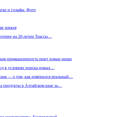
атье и гольфы. Фото
ше хоккея
лотерее на 20-летии Трассы…
ющая промышленность ищет новые ниши
год в условиях поиска новых…
рая — о том, как изменился реальный…
на продукты в Алтайском крае за…
гие университеты. Комментарий…