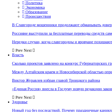
Политика
Экономика
Образование
Происшествия
В Славгороде мошенники продолжают обманывать довер
Россияне выступили за бесплатные переводы средств сам
Нередки случаи, когда славгородцы и яровчане похищают
Prev
Next
Власть
Сколько проектов заявлено на конкурс Губернаторских гр
Между Алтайским краем и Новосибирской областью опр
Виктор Журавлев избран главой Троицкого района
«Единая Россия» внесла в Госдуму новую редакцию закон
Prev
Next
Здоровье
Новый год без последствий. Почему праздничные каник