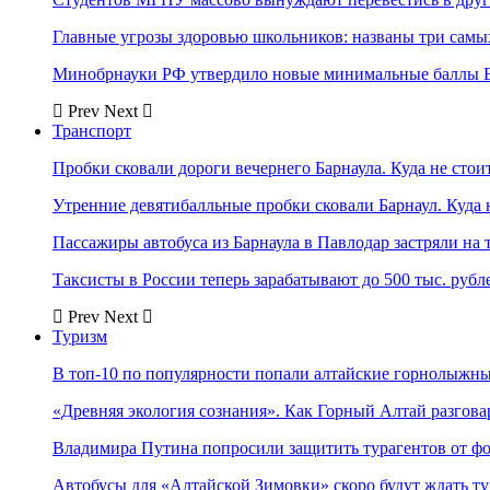
Главные угрозы здоровью школьников: названы три самых
Минобрнауки РФ утвердило новые минимальные баллы Е
Prev
Next
Транспорт
Пробки сковали дороги вечернего Барнаула. Куда не стоит
Утренние девятибалльные пробки сковали Барнаул. Куда н
Пассажиры автобуса из Барнаула в Павлодар застряли на 
Таксисты в России теперь зарабатывают до 500 тыс. рубл
Prev
Next
Туризм
В топ-10 по популярности попали алтайские горнолыжн
«Древняя экология сознания». Как Горный Алтай разгова
Владимира Путина попросили защитить турагентов от ф
Автобусы для «Алтайской Зимовки» скоро будут ждать ту