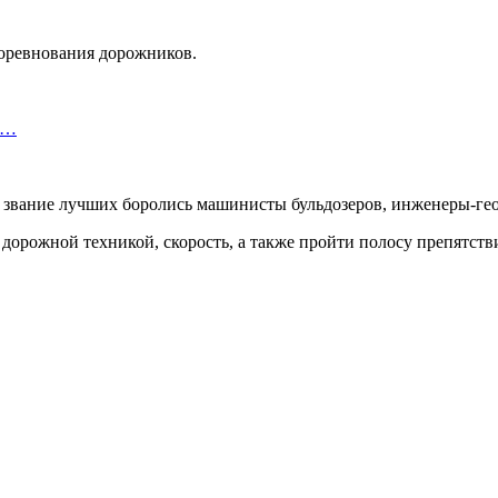
соревнования дорожников.
т…
а звание лучших боролись машинисты бульдозеров, инженеры-гео
дорожной техникой, скорость, а также пройти полосу препятств