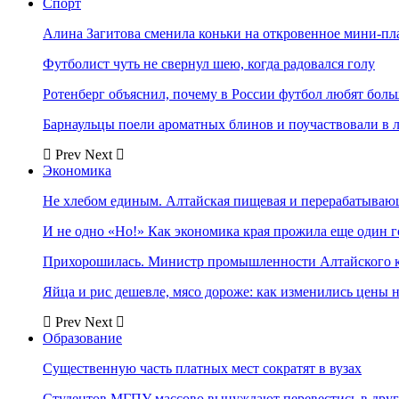
Спорт
Алина Загитова сменила коньки на откровенное мини-пл
Футболист чуть не свернул шею, когда радовался голу
Ротенберг объяснил, почему в России футбол любят боль
Барнаульцы поели ароматных блинов и поучаствовали в 
Prev
Next
Экономика
Не хлебом единым. Алтайская пищевая и перерабатыва
И не одно «Но!» Как экономика края прожила еще один 
Прихорошилась. Министр промышленности Алтайского к
Яйца и рис дешевле, мясо дороже: как изменились цены 
Prev
Next
Образование
Существенную часть платных мест сократят в вузах
Студентов МГПУ массово вынуждают перевестись в дру