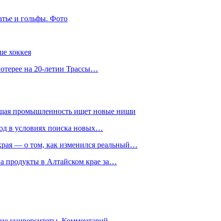
атье и гольфы. Фото
ше хоккея
лотерее на 20-летии Трассы…
ющая промышленность ищет новые ниши
год в условиях поиска новых…
рая — о том, как изменился реальный…
на продукты в Алтайском крае за…
гие университеты. Комментарий…