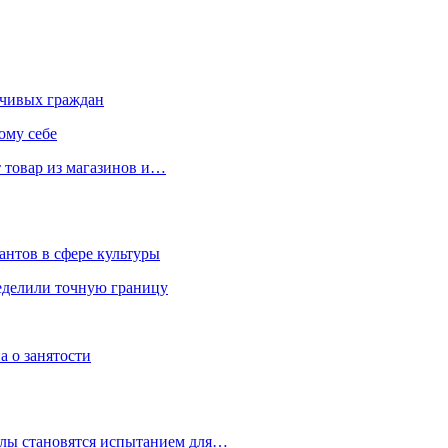
чивых граждан
ому себе
 товар из магазинов и…
антов в сфере культуры
еделили точную границу
а о занятости
улы становятся испытанием для…