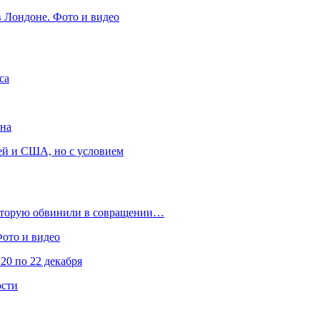
в Лондоне. Фото и видео
са
она
ей и США, но с условием
которую обвинили в совращении…
Фото и видео
20 по 22 декабря
ости