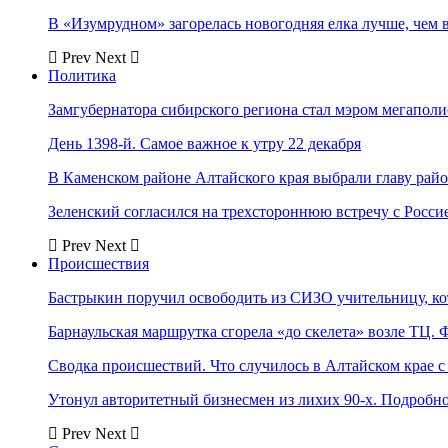
В «Изумрудном» загорелась новогодняя елка лучше, чем 
Prev
Next
Политика
Замгубернатора сибирского региона стал мэром мегаполи
День 1398-й. Самое важное к утру 22 декабря
В Каменском районе Алтайского края выбрали главу рай
Зеленский согласился на трехстороннюю встречу с Росси
Prev
Next
Происшествия
Бастрыкин поручил освободить из СИЗО учительницу, 
Барнаульская маршрутка сгорела «до скелета» возле ТЦ. 
Сводка происшествий. Что случилось в Алтайском крае с 
Утонул авторитетный бизнесмен из лихих 90-х. Подробн
Prev
Next