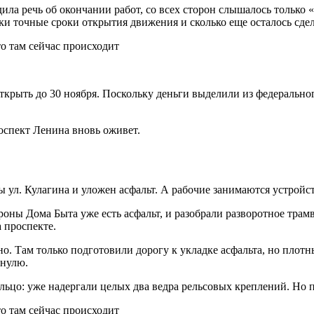
дила речь об окончании работ, со всех сторон слышалось только 
ки точные сроки открытия движения и сколько еще осталось сдела
крыть до 30 ноября. Поскольку деньги выделили из федеральног
роспект Ленина вновь оживет.
 ул. Кулагина и уложен асфальт. А рабочие занимаются устройс
роны Дома Быта уже есть асфальт, и разобрали разворотное тра
 проспекте.
о. Там только подготовили дорогу к укладке асфальта, но плотн
 нулю.
льцо: уже надергали целых два ведра рельсовых креплений. Но 