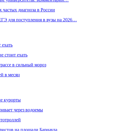
 частых диагноза в России
ГЭ для поступления в вузы на 2026…
 ехать
е стоит ехать
трассе в сильный мороз
ей в месяц
ые курорты
ривает через водоемы
ототроллей
ристов на площади Барнаула