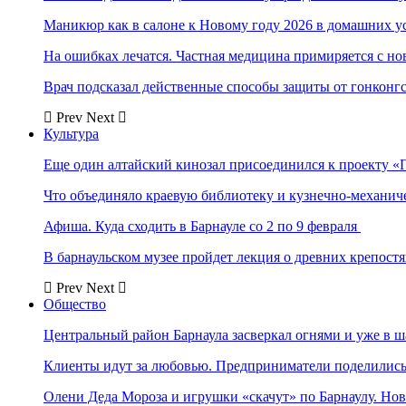
Маникюр как в салоне к Новому году 2026 в домашних у
На ошибках лечатся. Частная медицина примиряется с н
Врач подсказал действенные способы защиты от гонконг
Prev
Next
Культура
Еще один алтайский кинозал присоединился к проекту «
Что объединяло краевую библиотеку и кузнечно-механи
Афиша. Куда сходить в Барнауле со 2 по 9 февраля
В барнаульском музее пройдет лекция о древних крепост
Prev
Next
Общество
Центральный район Барнаула засверкал огнями и уже в ш
Клиенты идут за любовью. Предприниматели поделились 
Олени Деда Мороза и игрушки «скачут» по Барнаулу. Но