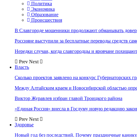
Политика
Экономика
Образование
Происшествия
В Славгороде мошенники продолжают обманывать довер
Россияне выступили за бесплатные переводы средств сам
Нередки случаи, когда славгородцы и яровчане похищают
Prev
Next
Власть
Сколько проектов заявлено на конкурс Губернаторских гр
Между Алтайским краем и Новосибирской областью опр
Виктор Журавлев избран главой Троицкого района
«Единая Россия» внесла в Госдуму новую редакцию закон
Prev
Next
Здоровье
Новый год без последствий. Почему праздничные каник