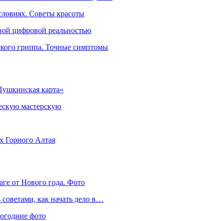
словиях. Советы красоты
овой цифровой реальностью
ского гриппа. Точные симптомы
Пушкинская карта»
ческую мастерскую
ях Горного Алтая
аге от Нового года. Фото
советами, как начать дело в…
вогодние фото