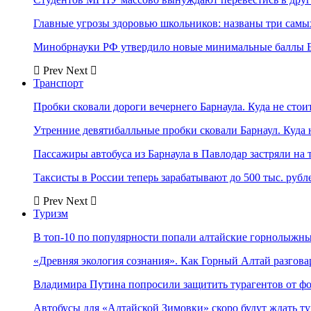
Главные угрозы здоровью школьников: названы три самых
Минобрнауки РФ утвердило новые минимальные баллы Е
Prev
Next
Транспорт
Пробки сковали дороги вечернего Барнаула. Куда не стоит
Утренние девятибалльные пробки сковали Барнаул. Куда н
Пассажиры автобуса из Барнаула в Павлодар застряли на 
Таксисты в России теперь зарабатывают до 500 тыс. рубл
Prev
Next
Туризм
В топ-10 по популярности попали алтайские горнолыжн
«Древняя экология сознания». Как Горный Алтай разгова
Владимира Путина попросили защитить турагентов от ф
Автобусы для «Алтайской Зимовки» скоро будут ждать ту