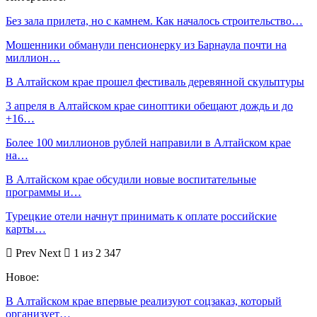
Без зала прилета, но с камнем. Как началось строительство…
Мошенники обманули пенсионерку из Барнаула почти на
миллион…
В Алтайском крае прошел фестиваль деревянной скульптуры
3 апреля в Алтайском крае синоптики обещают дождь и до
+16…
Более 100 миллионов рублей направили в Алтайском крае
на…
В Алтайском крае обсудили новые воспитательные
программы и…
Турецкие отели начнут принимать к оплате российские
карты…
Prev
Next
1 из 2 347
Новое:
В Алтайском крае впервые реализуют соцзаказ, который
организует…