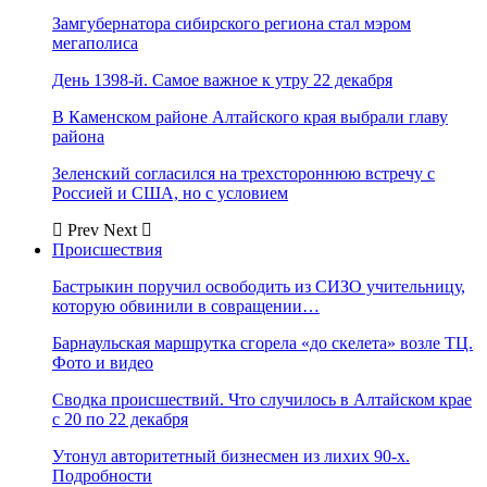
Замгубернатора сибирского региона стал мэром
мегаполиса
День 1398-й. Самое важное к утру 22 декабря
В Каменском районе Алтайского края выбрали главу
района
Зеленский согласился на трехстороннюю встречу с
Россией и США, но с условием
Prev
Next
Происшествия
Бастрыкин поручил освободить из СИЗО учительницу,
которую обвинили в совращении…
Барнаульская маршрутка сгорела «до скелета» возле ТЦ.
Фото и видео
Сводка происшествий. Что случилось в Алтайском крае
с 20 по 22 декабря
Утонул авторитетный бизнесмен из лихих 90-х.
Подробности