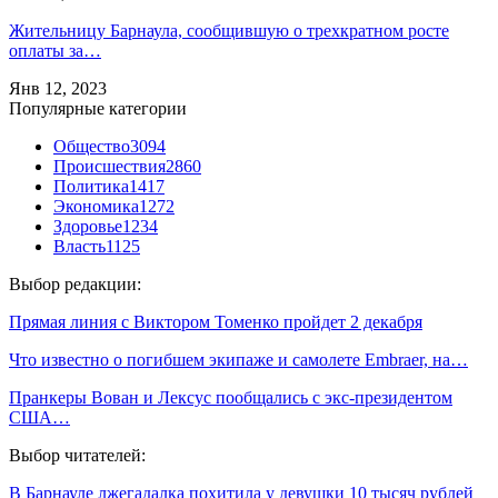
Жительницу Барнаула, сообщившую о трехкратном росте
оплаты за…
Янв 12, 2023
Популярные категории
Общество
3094
Происшествия
2860
Политика
1417
Экономика
1272
Здоровье
1234
Власть
1125
Выбор редакции:
Прямая линия с Виктором Томенко пройдет 2 декабря
Что известно о погибшем экипаже и самолете Embraer, на…
Пранкеры Вован и Лексус пообщались с экс-президентом
США…
Выбор читателей:
В Барнауле лжегадалка похитила у девушки 10 тысяч рублей