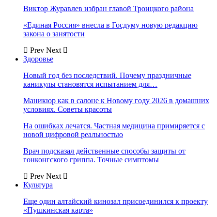
Виктор Журавлев избран главой Троицкого района
«Единая Россия» внесла в Госдуму новую редакцию
закона о занятости
Prev
Next
Здоровье
Новый год без последствий. Почему праздничные
каникулы становятся испытанием для…
Маникюр как в салоне к Новому году 2026 в домашних
условиях. Советы красоты
На ошибках лечатся. Частная медицина примиряется с
новой цифровой реальностью
Врач подсказал действенные способы защиты от
гонконгского гриппа. Точные симптомы
Prev
Next
Культура
Еще один алтайский кинозал присоединился к проекту
«Пушкинская карта»