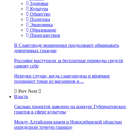
Здоровье
Культура
Общество
Политика
Экономика
Образование
Происшествия
В Славгороде мошенники продолжают обманывать
доверчивых граждан
Россияне выступили за бесплатные переводы средств
самому себе
Нередки случаи, когда славгородцы и яровчане
похищают товар из магазинов и…
Prev
Next
Власть
Сколько проектов заявлено на конкурс Губернаторских
грантов в сфере культуры
Между Алтайским краем и Новосибирской областью
определили точную границу