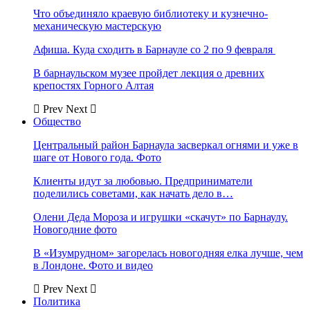
Что объединяло краевую библиотеку и кузнечно-
механическую мастерскую
Афиша. Куда сходить в Барнауле со 2 по 9 февраля
В барнаульском музее пройдет лекция о древних
крепостях Горного Алтая
Prev
Next
Общество
Центральный район Барнаула засверкал огнями и уже в
шаге от Нового года. Фото
Клиенты идут за любовью. Предприниматели
поделились советами, как начать дело в…
Олени Деда Мороза и игрушки «скачут» по Барнаулу.
Новогодние фото
В «Изумрудном» загорелась новогодняя елка лучше, чем
в Лондоне. Фото и видео
Prev
Next
Политика