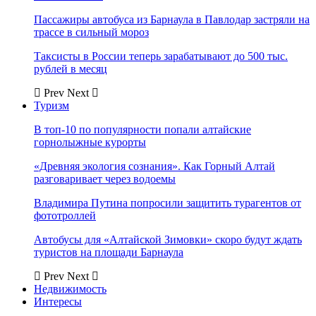
Пассажиры автобуса из Барнаула в Павлодар застряли на
трассе в сильный мороз
Таксисты в России теперь зарабатывают до 500 тыс.
рублей в месяц
Prev
Next
Туризм
В топ-10 по популярности попали алтайские
горнолыжные курорты
«Древняя экология сознания». Как Горный Алтай
разговаривает через водоемы
Владимира Путина попросили защитить турагентов от
фототроллей
Автобусы для «Алтайской Зимовки» скоро будут ждать
туристов на площади Барнаула
Prev
Next
Недвижимость
Интересы