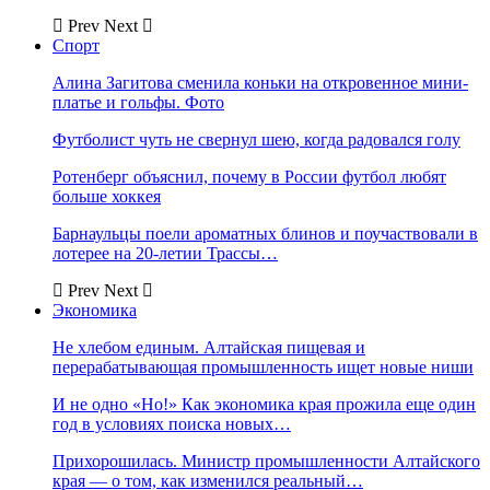
Prev
Next
Спорт
Алина Загитова сменила коньки на откровенное мини-
платье и гольфы. Фото
Футболист чуть не свернул шею, когда радовался голу
Ротенберг объяснил, почему в России футбол любят
больше хоккея
Барнаульцы поели ароматных блинов и поучаствовали в
лотерее на 20-летии Трассы…
Prev
Next
Экономика
Не хлебом единым. Алтайская пищевая и
перерабатывающая промышленность ищет новые ниши
И не одно «Но!» Как экономика края прожила еще один
год в условиях поиска новых…
Прихорошилась. Министр промышленности Алтайского
края — о том, как изменился реальный…