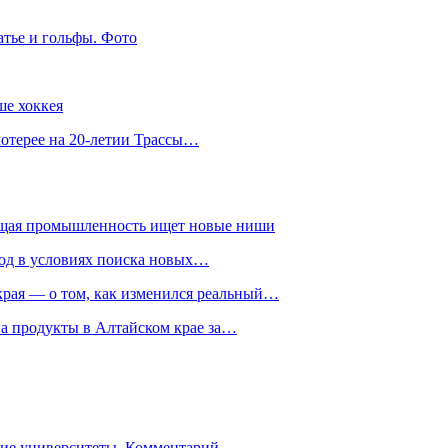
атье и гольфы. Фото
ше хоккея
лотерее на 20-летии Трассы…
ющая промышленность ищет новые ниши
год в условиях поиска новых…
рая — о том, как изменился реальный…
на продукты в Алтайском крае за…
гие университеты. Комментарий…