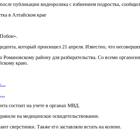
 после публикации видеоролика с избиением подростка, сообщи
«Побои».
идента, который произошел 21 апреля. Известно, что несоверше
о Романовскому району для разбирательства. Со всеми организо
йскому краю.
ую…
 и…
та состоит на учете в органах МВД.
равили на медицинское освидетельствование.
ют сверстники. Также его заставляли встать на колени.