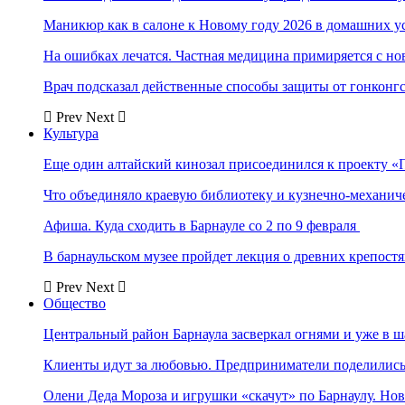
Маникюр как в салоне к Новому году 2026 в домашних у
На ошибках лечатся. Частная медицина примиряется с н
Врач подсказал действенные способы защиты от гонконг
Prev
Next
Культура
Еще один алтайский кинозал присоединился к проекту «
Что объединяло краевую библиотеку и кузнечно-механи
Афиша. Куда сходить в Барнауле со 2 по 9 февраля
В барнаульском музее пройдет лекция о древних крепост
Prev
Next
Общество
Центральный район Барнаула засверкал огнями и уже в ш
Клиенты идут за любовью. Предприниматели поделились 
Олени Деда Мороза и игрушки «скачут» по Барнаулу. Но