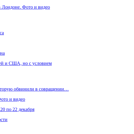
в Лондоне. Фото и видео
са
она
ей и США, но с условием
которую обвинили в совращении…
Фото и видео
20 по 22 декабря
ости