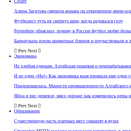
Спорт
Алина Загитова сменила коньки на откровенное мини-пл
Футболист чуть не свернул шею, когда радовался голу
Ротенберг объяснил, почему в России футбол любят боль
Барнаульцы поели ароматных блинов и поучаствовали в 
Prev
Next
Экономика
Не хлебом единым. Алтайская пищевая и перерабатыва
И не одно «Но!» Как экономика края прожила еще один 
Прихорошилась. Министр промышленности Алтайского к
Яйца и рис дешевле, мясо дороже: как изменились цены 
Prev
Next
Образование
Существенную часть платных мест сократят в вузах
Студентов МГПУ массово вынуждают перевестись в дру