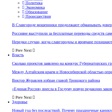
Политика
Экономика
Образование
Происшествия
В Славгороде мошенники продолжают обманывать довер
Россияне выступили за бесплатные переводы средств сам
Нередки случаи, когда славгородцы и яровчане похищают
Prev
Next
Власть
Сколько проектов заявлено на конкурс Губернаторских гр
Между Алтайским краем и Новосибирской областью опр
Виктор Журавлев избран главой Троицкого района
«Единая Россия» внесла в Госдуму новую редакцию закон
Prev
Next
Здоровье
Новый год без последствий. Почему праздничные каник