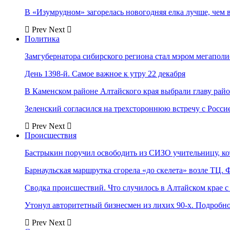
В «Изумрудном» загорелась новогодняя елка лучше, чем 
Prev
Next
Политика
Замгубернатора сибирского региона стал мэром мегаполи
День 1398-й. Самое важное к утру 22 декабря
В Каменском районе Алтайского края выбрали главу рай
Зеленский согласился на трехстороннюю встречу с Росси
Prev
Next
Происшествия
Бастрыкин поручил освободить из СИЗО учительницу, 
Барнаульская маршрутка сгорела «до скелета» возле ТЦ. 
Сводка происшествий. Что случилось в Алтайском крае с 
Утонул авторитетный бизнесмен из лихих 90-х. Подробн
Prev
Next