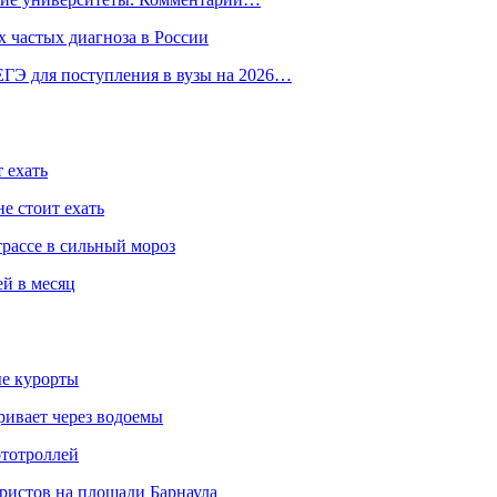
 частых диагноза в России
ГЭ для поступления в вузы на 2026…
 ехать
е стоит ехать
трассе в сильный мороз
ей в месяц
ые курорты
ривает через водоемы
ототроллей
ристов на площади Барнаула