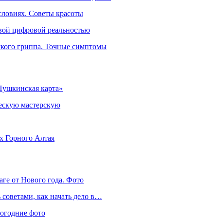
словиях. Советы красоты
овой цифровой реальностью
ского гриппа. Точные симптомы
Пушкинская карта»
ческую мастерскую
ях Горного Алтая
аге от Нового года. Фото
советами, как начать дело в…
вогодние фото