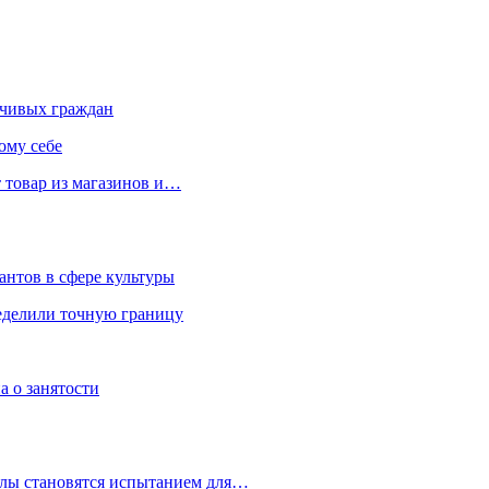
чивых граждан
ому себе
 товар из магазинов и…
антов в сфере культуры
еделили точную границу
а о занятости
улы становятся испытанием для…