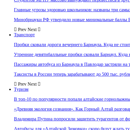
Главные угрозы здоровью школьников: названы три самых
Минобрнауки РФ утвердило новые минимальные баллы Е
Prev
Next
Транспорт
Пробки сковали дороги вечернего Барнаула. Куда не стоит
Утренние девятибалльные пробки сковали Барнаул. Куда н
Пассажиры автобуса из Барнаула в Павлодар застряли на 
Таксисты в России теперь зарабатывают до 500 тыс. рубл
Prev
Next
Туризм
В топ-10 по популярности попали алтайские горнолыжн
«Древняя экология сознания». Как Горный Алтай разгова
Владимира Путина попросили защитить турагентов от ф
Автобусы для «Алтайской Зимовки» скоро будут ждать ту