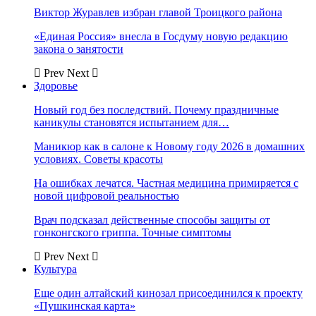
Виктор Журавлев избран главой Троицкого района
«Единая Россия» внесла в Госдуму новую редакцию
закона о занятости
Prev
Next
Здоровье
Новый год без последствий. Почему праздничные
каникулы становятся испытанием для…
Маникюр как в салоне к Новому году 2026 в домашних
условиях. Советы красоты
На ошибках лечатся. Частная медицина примиряется с
новой цифровой реальностью
Врач подсказал действенные способы защиты от
гонконгского гриппа. Точные симптомы
Prev
Next
Культура
Еще один алтайский кинозал присоединился к проекту
«Пушкинская карта»