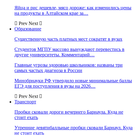
Яйца и рис дешевле, мясо дороже: как изменились цены
на продукты в Алтайском крае за…
Prev
Next
Образование
Существенную часть платных мест сократят в вузах
Студентов МГПУ массово вынуждают перевестись в
другие университеты. Комментарий…
Главные угрозы здоровью школьников: названы три
самых частых диагноза в России
Минобрнауки РФ утвердило новые минимальные баллы
ЕГЭ для поступления в вузы на 2026…
Prev
Next
Транспорт
Пробки сковали дороги вечернего Барнаула. Куда не
стоит ехать
Утренние девятибалльные пробки сковали Барнаул. Куда
не стоит ехать