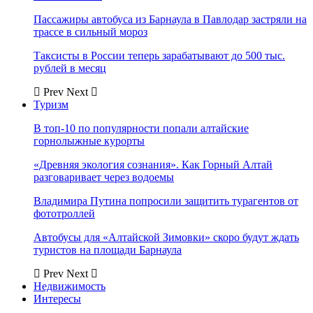
Пассажиры автобуса из Барнаула в Павлодар застряли на
трассе в сильный мороз
Таксисты в России теперь зарабатывают до 500 тыс.
рублей в месяц
Prev
Next
Туризм
В топ-10 по популярности попали алтайские
горнолыжные курорты
«Древняя экология сознания». Как Горный Алтай
разговаривает через водоемы
Владимира Путина попросили защитить турагентов от
фототроллей
Автобусы для «Алтайской Зимовки» скоро будут ждать
туристов на площади Барнаула
Prev
Next
Недвижимость
Интересы