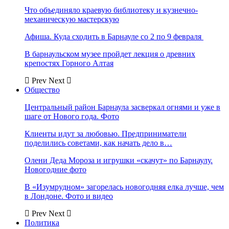
Что объединяло краевую библиотеку и кузнечно-
механическую мастерскую
Афиша. Куда сходить в Барнауле со 2 по 9 февраля
В барнаульском музее пройдет лекция о древних
крепостях Горного Алтая
Prev
Next
Общество
Центральный район Барнаула засверкал огнями и уже в
шаге от Нового года. Фото
Клиенты идут за любовью. Предприниматели
поделились советами, как начать дело в…
Олени Деда Мороза и игрушки «скачут» по Барнаулу.
Новогодние фото
В «Изумрудном» загорелась новогодняя елка лучше, чем
в Лондоне. Фото и видео
Prev
Next
Политика