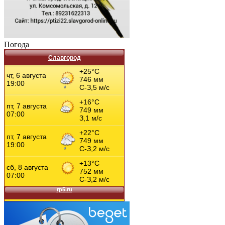
Погода
Славгород