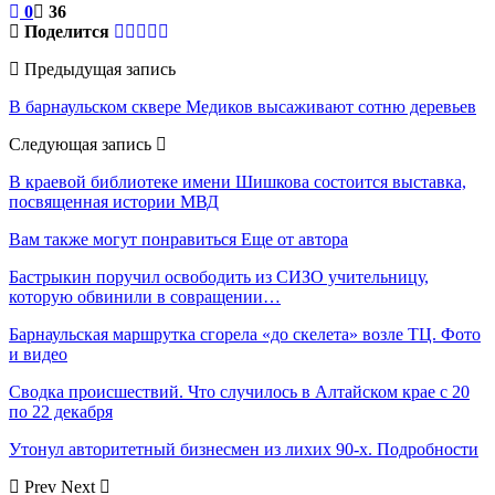
0
36
Поделится
Предыдущая запись
В барнаульском сквере Медиков высаживают сотню деревьев
Следующая запись
В краевой библиотеке имени Шишкова состоится выставка,
посвященная истории МВД
Вам также могут понравиться
Еще от автора
Бастрыкин поручил освободить из СИЗО учительницу,
которую обвинили в совращении…
Барнаульская маршрутка сгорела «до скелета» возле ТЦ. Фото
и видео
Сводка происшествий. Что случилось в Алтайском крае с 20
по 22 декабря
Утонул авторитетный бизнесмен из лихих 90-х. Подробности
Prev
Next