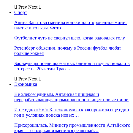
Prev
Next
Спорт
Алина Загитова сменила коньки на откровенное мини-
платье и гольфы. Фото
Футболист чуть не свернул шею, когда радовался голу
Ротенберг объяснил, почему в России футбол любят
больше хоккея
Барнаульцы поели ароматных блинов и поучаствовали в
лотерее на 20-летии Трассы…
Prev
Next
Экономика
Не хлебом единым. Алтайская пищевая и
перерабатывающая промышленность ищет новые ниши
И не одно «Но!» Как экономика края прожила еще один
год в условиях поиска новых…
Прихорошилась. Министр промышленности Алтайского
края — о том, как изменился реальный…