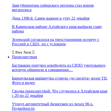
Замгубернатора сибирского региона стал мэром
мегаполиса
День 1398-й. Самое важное к утру 22 декабря
В Каменском районе Алтайского края выбрали главу
района
Зеленский согласился на трехстороннюю встречу с
Россией и США, но с условием
Prev
Next
Происшествия
Бастрыкин поручил освободить из СИЗО учительницу,
которую обвинили в совращении…
Барнаульская маршрутка сгорела «до скелета» возле ТЦ.
Фото и видео
Сводка происшествий. Что случилось в Алтайском крае
с 20 по 22 декабря
Утонул авторитетный бизнесмен из лихих 90-х.
Подробности