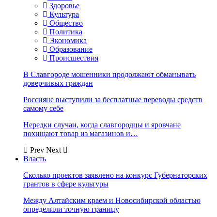
Здоровье
Культура
Общество
Политика
Экономика
Образование
Происшествия
В Славгороде мошенники продолжают обманывать
доверчивых граждан
Россияне выступили за бесплатные переводы средств
самому себе
Нередки случаи, когда славгородцы и яровчане
похищают товар из магазинов и…
Prev
Next
Власть
Сколько проектов заявлено на конкурс Губернаторских
грантов в сфере культуры
Между Алтайским краем и Новосибирской областью
определили точную границу