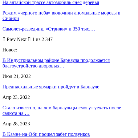
На алтайской трассе автомобиль снес деревья
Режим «черного неба» включили аномальные морозы в
Сибири
Самолет-разведчик, «Стрижи» и 350 тыс.…
Prev
Next
1 из 2 347
Новое:
В Индустриальном районе Барнаула продолжается
благоустройство дворовых…
Июл 21, 2022
Предпасхальные ярмарки пройдут в Барнауле
Апр 23, 2022
Стало известно, на чем барнаульцы смогут уехать после
салюта на …
Апр 28, 2023
В Камне-на-Оби прошел забег ползунков