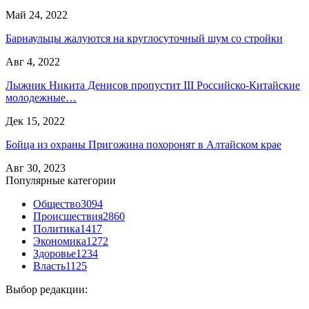
Май 24, 2022
Барнаульцы жалуются на круглосуточный шум со стройки
Авг 4, 2022
Лыжник Никита Денисов пропустит III Российско-Китайские
молодежные…
Дек 15, 2022
Бойца из охраны Пригожина похоронят в Алтайском крае
Авг 30, 2023
Популярные категории
Общество
3094
Происшествия
2860
Политика
1417
Экономика
1272
Здоровье
1234
Власть
1125
Выбор редакции: