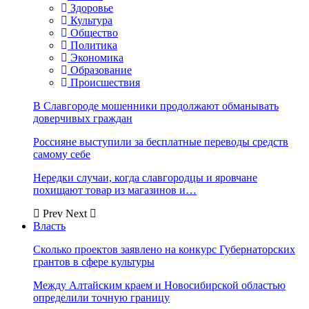
Здоровье
Культура
Общество
Политика
Экономика
Образование
Происшествия
В Славгороде мошенники продолжают обманывать
доверчивых граждан
Россияне выступили за бесплатные переводы средств
самому себе
Нередки случаи, когда славгородцы и яровчане
похищают товар из магазинов и…
Prev
Next
Власть
Сколько проектов заявлено на конкурс Губернаторских
грантов в сфере культуры
Между Алтайским краем и Новосибирской областью
определили точную границу