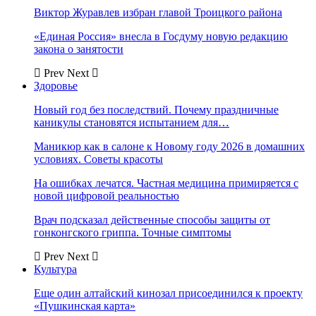
Виктор Журавлев избран главой Троицкого района
«Единая Россия» внесла в Госдуму новую редакцию
закона о занятости
Prev
Next
Здоровье
Новый год без последствий. Почему праздничные
каникулы становятся испытанием для…
Маникюр как в салоне к Новому году 2026 в домашних
условиях. Советы красоты
На ошибках лечатся. Частная медицина примиряется с
новой цифровой реальностью
Врач подсказал действенные способы защиты от
гонконгского гриппа. Точные симптомы
Prev
Next
Культура
Еще один алтайский кинозал присоединился к проекту
«Пушкинская карта»