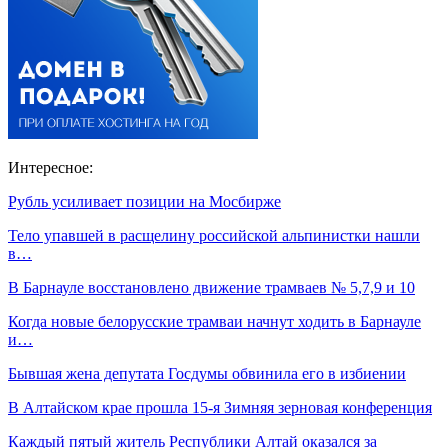
Интересное:
Рубль усиливает позиции на Мосбирже
Тело упавшей в расщелину российской альпинистки нашли
в…
В Барнауле восстановлено движение трамваев № 5,7,9 и 10
Когда новые белорусские трамваи начнут ходить в Барнауле
и…
Бывшая жена депутата Госдумы обвинила его в избиении
В Алтайском крае прошла 15-я Зимняя зерновая конференция
Каждый пятый житель Республики Алтай оказался за