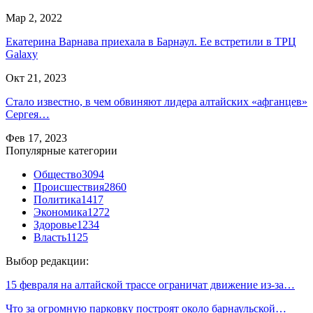
Мар 2, 2022
Екатерина Варнава приехала в Барнаул. Ее встретили в ТРЦ
Galaxy
Окт 21, 2023
Стало известно, в чем обвиняют лидера алтайских «афганцев»
Сергея…
Фев 17, 2023
Популярные категории
Общество
3094
Происшествия
2860
Политика
1417
Экономика
1272
Здоровье
1234
Власть
1125
Выбор редакции:
15 февраля на алтайской трассе ограничат движение из-за…
Что за огромную парковку построят около барнаульской…