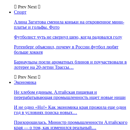
Prev
Next
Спорт
Алина Загитова сменила коньки на откровенное мини-
платье и гольфы. Фото
Футболист чуть не свернул шею, когда радовался голу
Ротенберг объяснил, почему в России футбол любят
больше хоккея
Барнаульцы поели ароматных блинов и поучаствовали в
лотерее на 20-летии Трассы…
Prev
Next
Экономика
Не хлебом единым. Алтайская пищевая и
перерабатывающая промышленность ищет новые ниши
И не одно «Но!» Как экономика края прожила еще один
год в условиях поиска новых…
Прихорошилась. Министр промышленности Алтайского
края — о том, как изменился реальный…