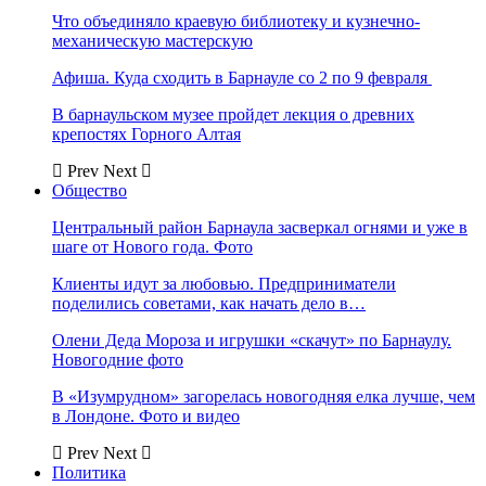
Что объединяло краевую библиотеку и кузнечно-
механическую мастерскую
Афиша. Куда сходить в Барнауле со 2 по 9 февраля
В барнаульском музее пройдет лекция о древних
крепостях Горного Алтая
Prev
Next
Общество
Центральный район Барнаула засверкал огнями и уже в
шаге от Нового года. Фото
Клиенты идут за любовью. Предприниматели
поделились советами, как начать дело в…
Олени Деда Мороза и игрушки «скачут» по Барнаулу.
Новогодние фото
В «Изумрудном» загорелась новогодняя елка лучше, чем
в Лондоне. Фото и видео
Prev
Next
Политика