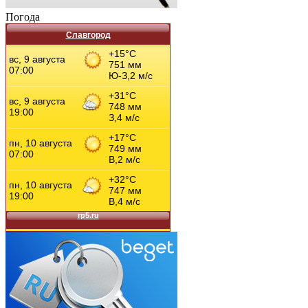
Погода
Славгород