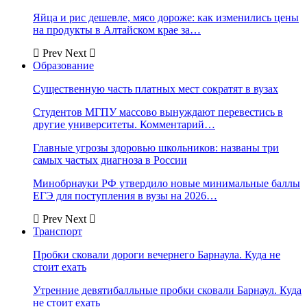
Яйца и рис дешевле, мясо дороже: как изменились цены
на продукты в Алтайском крае за…
Prev
Next
Образование
Существенную часть платных мест сократят в вузах
Студентов МГПУ массово вынуждают перевестись в
другие университеты. Комментарий…
Главные угрозы здоровью школьников: названы три
самых частых диагноза в России
Минобрнауки РФ утвердило новые минимальные баллы
ЕГЭ для поступления в вузы на 2026…
Prev
Next
Транспорт
Пробки сковали дороги вечернего Барнаула. Куда не
стоит ехать
Утренние девятибалльные пробки сковали Барнаул. Куда
не стоит ехать