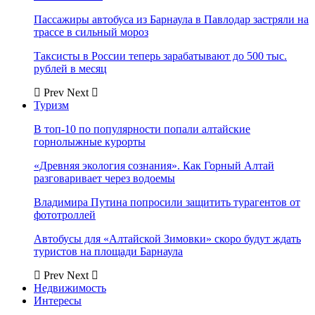
Пассажиры автобуса из Барнаула в Павлодар застряли на
трассе в сильный мороз
Таксисты в России теперь зарабатывают до 500 тыс.
рублей в месяц
Prev
Next
Туризм
В топ-10 по популярности попали алтайские
горнолыжные курорты
«Древняя экология сознания». Как Горный Алтай
разговаривает через водоемы
Владимира Путина попросили защитить турагентов от
фототроллей
Автобусы для «Алтайской Зимовки» скоро будут ждать
туристов на площади Барнаула
Prev
Next
Недвижимость
Интересы