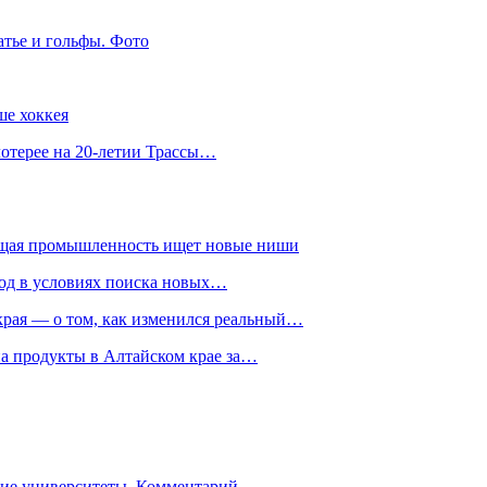
атье и гольфы. Фото
ше хоккея
лотерее на 20-летии Трассы…
ющая промышленность ищет новые ниши
год в условиях поиска новых…
рая — о том, как изменился реальный…
на продукты в Алтайском крае за…
гие университеты. Комментарий…