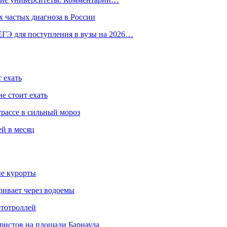
 частых диагноза в России
ГЭ для поступления в вузы на 2026…
 ехать
е стоит ехать
трассе в сильный мороз
ей в месяц
ые курорты
ривает через водоемы
ототроллей
ристов на площади Барнаула