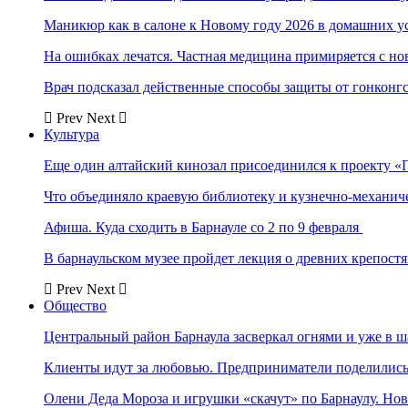
Маникюр как в салоне к Новому году 2026 в домашних у
На ошибках лечатся. Частная медицина примиряется с н
Врач подсказал действенные способы защиты от гонконг
Prev
Next
Культура
Еще один алтайский кинозал присоединился к проекту «
Что объединяло краевую библиотеку и кузнечно-механи
Афиша. Куда сходить в Барнауле со 2 по 9 февраля
В барнаульском музее пройдет лекция о древних крепост
Prev
Next
Общество
Центральный район Барнаула засверкал огнями и уже в ш
Клиенты идут за любовью. Предприниматели поделились 
Олени Деда Мороза и игрушки «скачут» по Барнаулу. Но