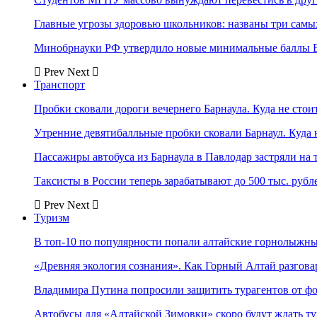
Главные угрозы здоровью школьников: названы три самых
Минобрнауки РФ утвердило новые минимальные баллы Е
Prev
Next
Транспорт
Пробки сковали дороги вечернего Барнаула. Куда не стоит
Утренние девятибалльные пробки сковали Барнаул. Куда н
Пассажиры автобуса из Барнаула в Павлодар застряли на 
Таксисты в России теперь зарабатывают до 500 тыс. рубл
Prev
Next
Туризм
В топ-10 по популярности попали алтайские горнолыжн
«Древняя экология сознания». Как Горный Алтай разгова
Владимира Путина попросили защитить турагентов от ф
Автобусы для «Алтайской Зимовки» скоро будут ждать ту