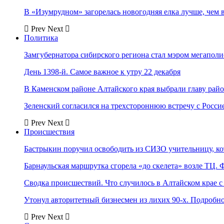
В «Изумрудном» загорелась новогодняя елка лучше, чем 
Prev
Next
Политика
Замгубернатора сибирского региона стал мэром мегаполи
День 1398-й. Самое важное к утру 22 декабря
В Каменском районе Алтайского края выбрали главу рай
Зеленский согласился на трехстороннюю встречу с Росси
Prev
Next
Происшествия
Бастрыкин поручил освободить из СИЗО учительницу, 
Барнаульская маршрутка сгорела «до скелета» возле ТЦ. 
Сводка происшествий. Что случилось в Алтайском крае с 
Утонул авторитетный бизнесмен из лихих 90-х. Подробн
Prev
Next