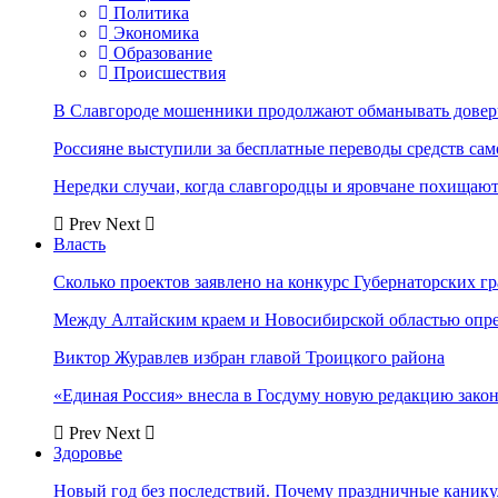
Политика
Экономика
Образование
Происшествия
В Славгороде мошенники продолжают обманывать довер
Россияне выступили за бесплатные переводы средств сам
Нередки случаи, когда славгородцы и яровчане похищают
Prev
Next
Власть
Сколько проектов заявлено на конкурс Губернаторских гр
Между Алтайским краем и Новосибирской областью опр
Виктор Журавлев избран главой Троицкого района
«Единая Россия» внесла в Госдуму новую редакцию закон
Prev
Next
Здоровье
Новый год без последствий. Почему праздничные каник