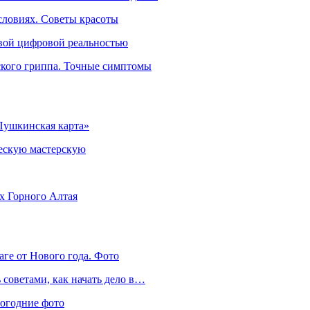
словиях. Советы красоты
овой цифровой реальностью
ского гриппа. Точные симптомы
Пушкинская карта»
ческую мастерскую
ях Горного Алтая
аге от Нового года. Фото
советами, как начать дело в…
вогодние фото