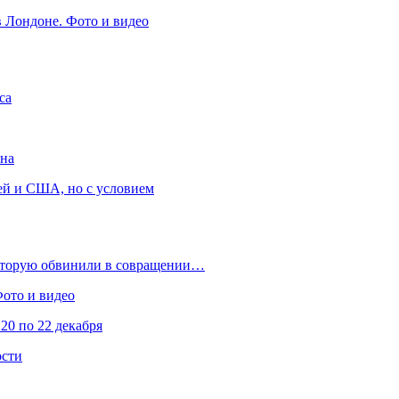
в Лондоне. Фото и видео
са
она
ей и США, но с условием
которую обвинили в совращении…
Фото и видео
20 по 22 декабря
ости