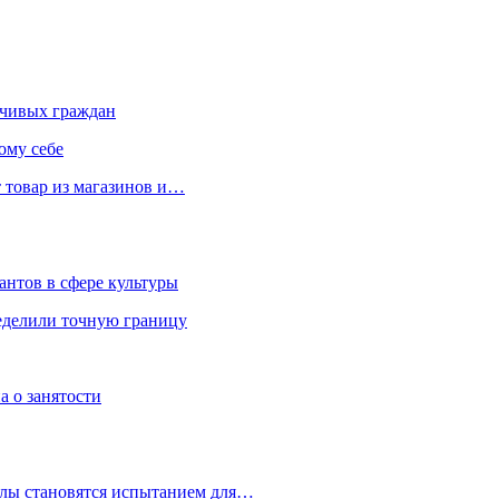
чивых граждан
ому себе
 товар из магазинов и…
антов в сфере культуры
еделили точную границу
а о занятости
улы становятся испытанием для…