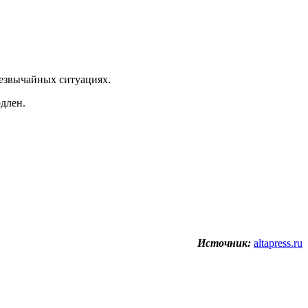
резвычайных ситуациях.
одлен.
Источник:
altapress.ru