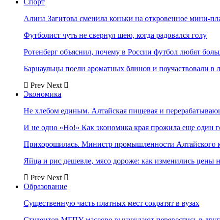
Спорт
Алина Загитова сменила коньки на откровенное мини-пл
Футболист чуть не свернул шею, когда радовался голу
Ротенберг объяснил, почему в России футбол любят боль
Барнаульцы поели ароматных блинов и поучаствовали в 
Prev
Next
Экономика
Не хлебом единым. Алтайская пищевая и перерабатыва
И не одно «Но!» Как экономика края прожила еще один 
Прихорошилась. Министр промышленности Алтайского к
Яйца и рис дешевле, мясо дороже: как изменились цены 
Prev
Next
Образование
Существенную часть платных мест сократят в вузах
Студентов МГПУ массово вынуждают перевестись в дру