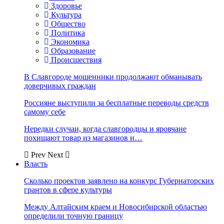
Здоровье
Культура
Общество
Политика
Экономика
Образование
Происшествия
В Славгороде мошенники продолжают обманывать
доверчивых граждан
Россияне выступили за бесплатные переводы средств
самому себе
Нередки случаи, когда славгородцы и яровчане
похищают товар из магазинов и…
Prev
Next
Власть
Сколько проектов заявлено на конкурс Губернаторских
грантов в сфере культуры
Между Алтайским краем и Новосибирской областью
определили точную границу