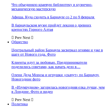
Что объединяло краевую библиотеку и кузнечно-
механическую мастерскую
Афиша. Куда сходить в Барнауле со 2 по 9 февраля
В барнаульском музее пройдет лекция о древних
крепостях Горного Алтая
Prev
Next
Общество
Центральный район Барнаула засверкал огнями и уже в
шаге от Нового года. Фото
Клиенты идут за любовью. Предприниматели
поделились советами, как начать дело в…
Олени Деда Мороза и игрушки «скачут» по Барнаулу.
Новогодние фото
В «Изумрудном» загорелась новогодняя елка лучше, чем
в Лондоне. Фото и видео
Prev
Next
Политика