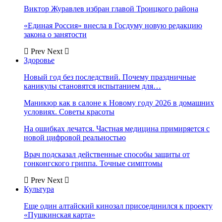
Виктор Журавлев избран главой Троицкого района
«Единая Россия» внесла в Госдуму новую редакцию
закона о занятости
Prev
Next
Здоровье
Новый год без последствий. Почему праздничные
каникулы становятся испытанием для…
Маникюр как в салоне к Новому году 2026 в домашних
условиях. Советы красоты
На ошибках лечатся. Частная медицина примиряется с
новой цифровой реальностью
Врач подсказал действенные способы защиты от
гонконгского гриппа. Точные симптомы
Prev
Next
Культура
Еще один алтайский кинозал присоединился к проекту
«Пушкинская карта»