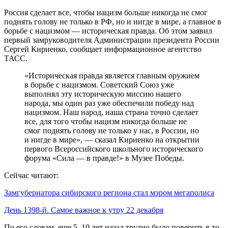
Россия сделает все, чтобы нацизм больше никогда не смог
поднять голову не только в РФ, но и нигде в мире, а главное в
борьбе с нацизмом — историческая правда. Об этом заявил
первый замруководителя Администрации президента России
Сергей Кириенко, сообщает информационное агентство
ТАСС.
«Историческая правда является главным оружием
в борьбе с нацизмом. Советский Союз уже
выполнял эту историческую миссию нашего
народа, мы один раз уже обеспечили победу над
нацизмом. Наш народ, наша страна точно сделает
все, для того чтобы нацизм никогда больше не
смог поднять голову не только у нас, в России, но
и нигде в мире», — сказал Кириенко на открытии
первого Всероссийского школьного исторического
форума «Сила — в правде!» в Музее Победы.
Сейчас читают:
Замгубернатора сибирского региона стал мэром мегаполиса
День 1398-й. Самое важное к утру 22 декабря
По его словам, еще 5–10 лет назад трудно было поверить в то,