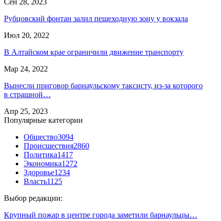
Сен 28, 2023
Рубцовский фонтан залил пешеходную зону у вокзала
Июл 20, 2022
В Алтайском крае ограничили движение транспорту
Мар 24, 2022
Вынесли приговор барнаульскому таксисту, из-за которого
в страшной…
Апр 25, 2023
Популярные категории
Общество
3094
Происшествия
2860
Политика
1417
Экономика
1272
Здоровье
1234
Власть
1125
Выбор редакции:
Крупный пожар в центре города заметили барнаульцы…