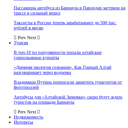
Пассажиры автобуса из Барнаула в Павлодар застряли на
трассе в сильный мороз
Таксисты в России теперь зарабатывают до 500 тыс.
рублей в месяц
Prev
Next
Туризм
В топ-10 по популярности попали алтайские
горнолыжные курорты
«Древняя экология сознания». Как Горный Алтай
разговаривает через водоемы
Владимира Путина попросили защитить турагентов от
фототроллей
Автобусы для «Алтайской Зимовки» скоро будут ждать
туристов на площади Барнаула
Prev
Next
Недвижимость
Интересы