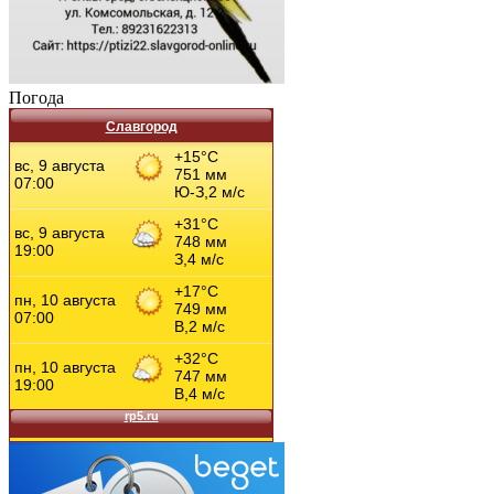
Погода
Славгород