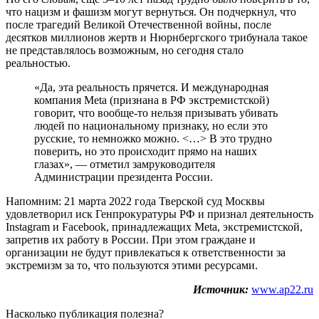
что нацизм и фашизм могут вернуться. Он подчеркнул, что
после трагедий Великой Отечественной войны, после
десятков миллионов жертв и Нюрнбергского трибунала такое
не представлялось возможным, но сегодня стало
реальностью.
«Да, эта реальность прячется. И международная
компания Meta (признана в РФ экстремистской)
говорит, что вообще-то нельзя призывать убивать
людей по национальному признаку, но если это
русские, то немножко можно. <…> В это трудно
поверить, но это происходит прямо на наших
глазах», — отметил замруководителя
Администрации президента России.
Напомним: 21 марта 2022 года Тверской суд Москвы
удовлетворил иск Генпрокуратуры РФ и признал деятельность
Instagram и Facebook, принадлежащих Meta, экстремистской,
запретив их работу в России. При этом граждане и
организации не будут привлекаться к ответственности за
экстремизм за то, что пользуются этими ресурсами.
Источник:
www.ap22.ru
Насколько публикация полезна?