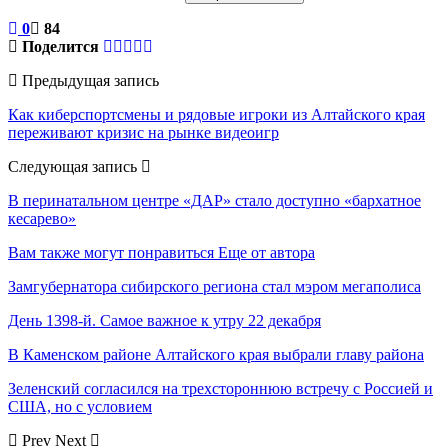
0
84
Поделится
Предыдущая запись
Как киберспортсмены и рядовые игроки из Алтайского края
переживают кризис на рынке видеоигр
Следующая запись
В перинатальном центре «ДАР» стало доступно «бархатное
кесарево»
Вам также могут понравиться
Еще от автора
Замгубернатора сибирского региона стал мэром мегаполиса
День 1398-й. Самое важное к утру 22 декабря
В Каменском районе Алтайского края выбрали главу района
Зеленский согласился на трехстороннюю встречу с Россией и
США, но с условием
Prev
Next