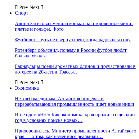
Prev
Next
Спорт
Алина Загитова сменила коньки на откровенное мини-
платье и гольфы. Фото
Футболист чуть не свернул шею, когда радовался голу
Ротенберг объяснил, почему в России футбол любят
больше хоккея
Барнаульцы поели ароматных блинов и поучаствовали в
лотерее на 20-летии Трассы…
Prev
Next
Экономика
Не хлебом единым. Алтайская пищевая и
перерабатывающая промышленность ищет новые ниши
И не одно «Но!» Как экономика края прожила еще один
год в условиях поиска новых…
Прихорошилась. Министр промышленности Алтайского
края — о том, как изменился реальный…