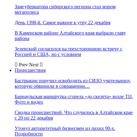
Замгубернатора сибирского региона стал мэром
мегаполиса
День 1398-й. Самое важное к утру 22 декабря
В Каменском районе Алтайского края выбрали главу
района
Зеленский согласился на трехстороннюю встречу с
Россией и США, но с условием
Prev
Next
Происшествия
Бастрыкин поручил освободить из СИЗО учительницу,
которую обвинили в совращении…
Барнаульская маршрутка сгорела «до скелета» возле ТЦ.
Фото и видео
Сводка происшествий. Что случилось в Алтайском крае
с 20 по 22 декабря
Утонул авторитетный бизнесмен из лихих 90-х.
Подробности