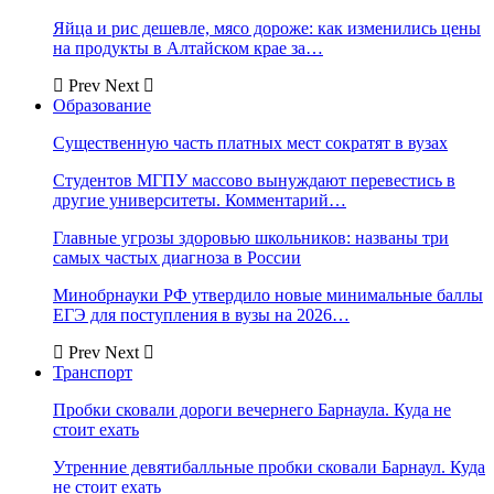
Яйца и рис дешевле, мясо дороже: как изменились цены
на продукты в Алтайском крае за…
Prev
Next
Образование
Существенную часть платных мест сократят в вузах
Студентов МГПУ массово вынуждают перевестись в
другие университеты. Комментарий…
Главные угрозы здоровью школьников: названы три
самых частых диагноза в России
Минобрнауки РФ утвердило новые минимальные баллы
ЕГЭ для поступления в вузы на 2026…
Prev
Next
Транспорт
Пробки сковали дороги вечернего Барнаула. Куда не
стоит ехать
Утренние девятибалльные пробки сковали Барнаул. Куда
не стоит ехать