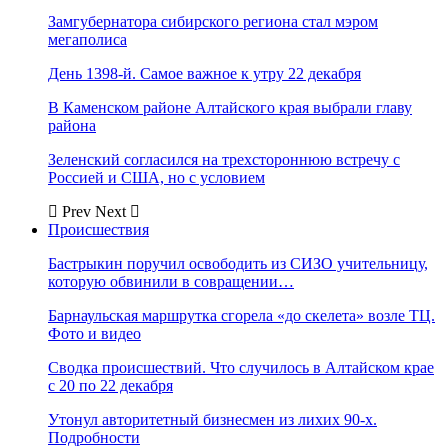
Замгубернатора сибирского региона стал мэром
мегаполиса
День 1398-й. Самое важное к утру 22 декабря
В Каменском районе Алтайского края выбрали главу
района
Зеленский согласился на трехстороннюю встречу с
Россией и США, но с условием
Prev
Next
Происшествия
Бастрыкин поручил освободить из СИЗО учительницу,
которую обвинили в совращении…
Барнаульская маршрутка сгорела «до скелета» возле ТЦ.
Фото и видео
Сводка происшествий. Что случилось в Алтайском крае
с 20 по 22 декабря
Утонул авторитетный бизнесмен из лихих 90-х.
Подробности