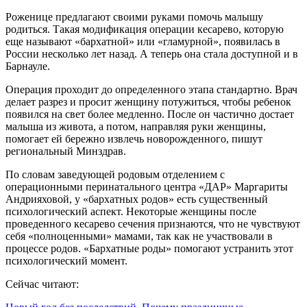
Роженице предлагают своими руками помочь малышу
родиться. Такая модификация операции кесарево, которую
еще называют «бархатной» или «гламурной», появилась в
России несколько лет назад. А теперь она стала доступной и в
Барнауле.
Операция проходит до определенного этапа стандартно. Врач
делает разрез и просит женщину потужиться, чтобы ребенок
появился на свет более медленно. После он частично достает
малыша из живота, а потом, направляя руки женщины,
помогает ей бережно извлечь новорожденного, пишут
региональный Минздрав.
По словам заведующей родовым отделением с
операционными перинатального центра «ДАР» Маргариты
Андрияховой, у «бархатных родов» есть существенный
психологический аспект. Некоторые женщины после
проведенного кесарево сечения признаются, что не чувствуют
себя «полноценными» мамами, так как не участвовали в
процессе родов. «Бархатные роды» помогают устранить этот
психологический момент.
Сейчас читают: