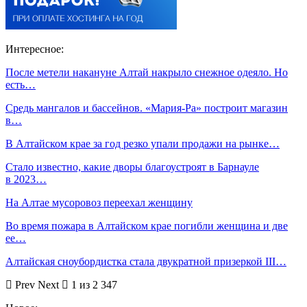
Интересное:
После метели накануне Алтай накрыло снежное одеяло. Но
есть…
Средь мангалов и бассейнов. «Мария-Ра» построит магазин
в…
В Алтайском крае за год резко упали продажи на рынке…
Стало известно, какие дворы благоустроят в Барнауле
в 2023…
На Алтае мусоровоз переехал женщину
Во время пожара в Алтайском крае погибли женщина и две
ее…
Алтайская сноубордистка стала двукратной призеркой III…
Prev
Next
1 из 2 347