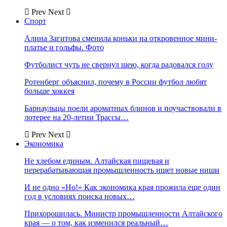
Prev
Next
Спорт
Алина Загитова сменила коньки на откровенное мини-
платье и гольфы. Фото
Футболист чуть не свернул шею, когда радовался голу
Ротенберг объяснил, почему в России футбол любят
больше хоккея
Барнаульцы поели ароматных блинов и поучаствовали в
лотерее на 20-летии Трассы…
Prev
Next
Экономика
Не хлебом единым. Алтайская пищевая и
перерабатывающая промышленность ищет новые ниши
И не одно «Но!» Как экономика края прожила еще один
год в условиях поиска новых…
Прихорошилась. Министр промышленности Алтайского
края — о том, как изменился реальный…