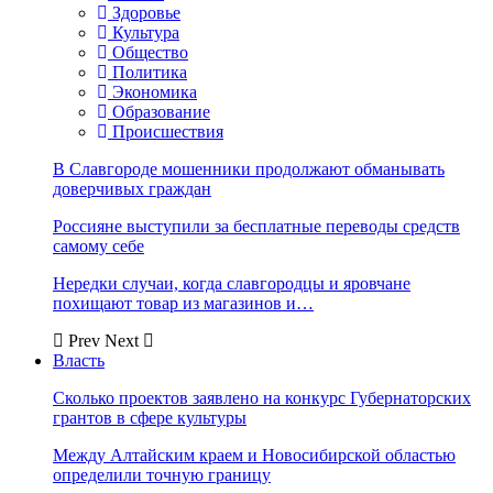
Здоровье
Культура
Общество
Политика
Экономика
Образование
Происшествия
В Славгороде мошенники продолжают обманывать
доверчивых граждан
Россияне выступили за бесплатные переводы средств
самому себе
Нередки случаи, когда славгородцы и яровчане
похищают товар из магазинов и…
Prev
Next
Власть
Сколько проектов заявлено на конкурс Губернаторских
грантов в сфере культуры
Между Алтайским краем и Новосибирской областью
определили точную границу