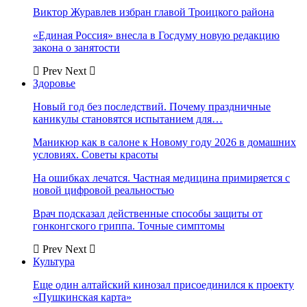
Виктор Журавлев избран главой Троицкого района
«Единая Россия» внесла в Госдуму новую редакцию
закона о занятости
Prev
Next
Здоровье
Новый год без последствий. Почему праздничные
каникулы становятся испытанием для…
Маникюр как в салоне к Новому году 2026 в домашних
условиях. Советы красоты
На ошибках лечатся. Частная медицина примиряется с
новой цифровой реальностью
Врач подсказал действенные способы защиты от
гонконгского гриппа. Точные симптомы
Prev
Next
Культура
Еще один алтайский кинозал присоединился к проекту
«Пушкинская карта»