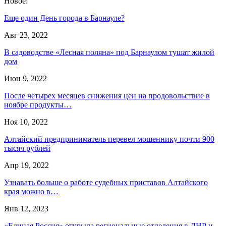
Новое:
Еще один День города в Барнауле?
Авг 23, 2022
В садоводстве «Лесная поляна» под Барнаулом тушат жилой
дом
Июн 9, 2022
После четырех месяцев снижения цен на продовольствие в
ноябре продукты…
Ноя 10, 2022
Алтайский предприниматель перевел мошеннику почти 900
тысяч рублей
Апр 19, 2022
Узнавать больше о работе судебных приставов Алтайского
края можно в…
Янв 12, 2023
«Единая Россия» открыла региональные отделения в ДНР и