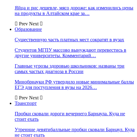
Яйца и рис дешевле, мясо дороже: как изменились цены
на продукты в Алтайском крае за…
Prev
Next
Образование
Существенную часть платных мест сократят в вузах
Студентов МГПУ массово вынуждают перевестись в
другие университеты. Комментарий…
Главные угрозы здоровью школьников: названы три
самых частых диагноза в России
Минобрнауки РФ утвердило новые минимальные баллы
ЕГЭ для поступления в вузы на 2026…
Prev
Next
Транспорт
Пробки сковали дороги вечернего Барнаула. Куда не
стоит ехать
Утренние девятибалльные пробки сковали Барнаул. Куда
не стоит ехать