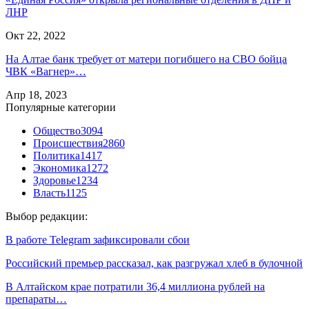
ЛНР
Окт 22, 2022
На Алтае банк требует от матери погибшего на СВО бойца
ЧВК «Вагнер»…
Апр 18, 2023
Популярные категории
Общество
3094
Происшествия
2860
Политика
1417
Экономика
1272
Здоровье
1234
Власть
1125
Выбор редакции:
В работе Telegram зафиксировали сбои
Российский премьер рассказал, как разгружал хлеб в булочной
В Алтайском крае потратили 36,4 миллиона рублей на
препараты…