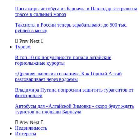
Пассажиры автобуса из Барнаула в Павлодар застряли на
трассе в сильный мороз
Таксисты в России теперь зарабатывают до 500 тыс.
рублей в месяц
Prev
Next
Туризм
В топ-10 по популярности попали алтайские
горнолыжные курорты
«Древняя экология сознания». Как Горный Алтай
разговаривает через водоемы
Владимира Путина попросили защитить турагентов от
фототроллей
Автобусы для «Алтайской Зимовки» скоро будут ждать
туристов на площади Барнаула
Prev
Next
Недвижимость
Интересы