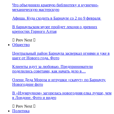
Что объединяло краевую библиотеку и кузнечно-
механическую мастерскую
Афиша. Куда сходить в Барнауле со 2 по 9 февраля
В барнаульском музее пройдет лекция о древних
крепостях Горного Алтая
Prev
Next
Общество
Центральный район Барнаула засверкал огнями и уже в
шаге от Нового года. Фото
Клиенты идут за любовью. Предприниматели
поделились советами, как начать дело в…
Олени Деда Мороза и игрушки «скачут» по Барнаулу.
Новогодние фото
В «Изумрудном» загорелась новогодняя елка лучше, чем
в Лондоне. Фото и видео
Prev
Next
Политика