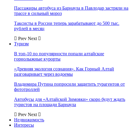
Пассажиры автобуса из Барнаула в Павлодар застряли на
трассе в сильный мороз
Таксисты в России теперь зарабатывают до 500 тыс.
рублей в месяц
Prev
Next
Туризм
В топ-10 по популярности попали алтайские
горнолыжные курорты
«Древняя экология сознания». Как Горный Алтай
разговаривает через водоемы
Владимира Путина попросили защитить турагентов от
фототроллей
Автобусы для «Алтайской Зимовки» скоро будут ждать
туристов на площади Барнаула
Prev
Next
Недвижимость
Интересы