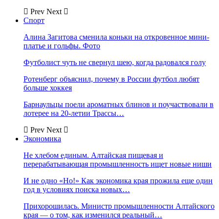
Prev
Next
Спорт
Алина Загитова сменила коньки на откровенное мини-
платье и гольфы. Фото
Футболист чуть не свернул шею, когда радовался голу
Ротенберг объяснил, почему в России футбол любят
больше хоккея
Барнаульцы поели ароматных блинов и поучаствовали в
лотерее на 20-летии Трассы…
Prev
Next
Экономика
Не хлебом единым. Алтайская пищевая и
перерабатывающая промышленность ищет новые ниши
И не одно «Но!» Как экономика края прожила еще один
год в условиях поиска новых…
Прихорошилась. Министр промышленности Алтайского
края — о том, как изменился реальный…