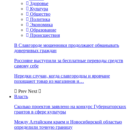
Здоровье
Культура
Общество
Политика
Экономика
Образование
Происшествия
В Славгороде мошенники продолжают обманывать
доверчивых граждан
Россияне выступили за бесплатные переводы средств
самому себе
Нередки случаи, когда славгородцы и яровчане
похищают товар из магазинов и…
Prev
Next
Власть
Сколько проектов заявлено на конкурс Губернаторских
грантов в сфере культуры
Между Алтайским краем и Новосибирской областью
определили точную границу