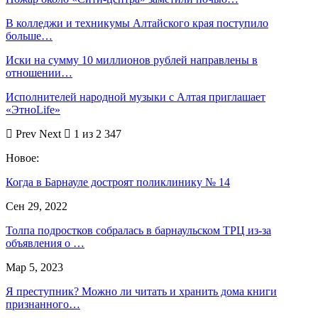
В колледжи и техникумы Алтайского края поступило
больше…
Иски на сумму 10 миллионов рублей направлены в
отношении…
Исполнителей народной музыки с Алтая приглашает
«ЭтноLife»
Prev
Next
1 из 2 347
Новое:
Когда в Барнауле достроят поликлинику № 14
Сен 29, 2022
Толпа подростков собралась в барнаульском ТРЦ из-за
объявления о …
Мар 5, 2023
Я преступник? Можно ли читать и хранить дома книги
признанного…