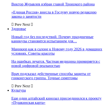
Виктор Журавлев избран главой Троицкого района
«Единая Россия» внесла в Госдуму новую редакцию
закона о занятости
Prev
Next
Здоровье
Новый год без последствий. Почему праздничные
каникулы становятся испытанием для…
Маникюр как в салоне к Новому году 2026 в домашних
условиях. Советы красоты
На ошибках лечатся. Частная медицина примиряется с
новой цифровой реальностью
Врач подсказал действенные способы защиты от
гонконгского гриппа. Точные симптомы
Prev
Next
Культура
Еще один алтайский кинозал присоединился к проекту
«Пушкинская карта»