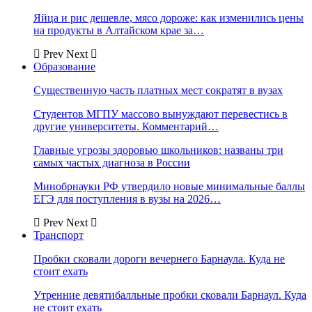
Яйца и рис дешевле, мясо дороже: как изменились цены
на продукты в Алтайском крае за…
Prev
Next
Образование
Существенную часть платных мест сократят в вузах
Студентов МГПУ массово вынуждают перевестись в
другие университеты. Комментарий…
Главные угрозы здоровью школьников: названы три
самых частых диагноза в России
Минобрнауки РФ утвердило новые минимальные баллы
ЕГЭ для поступления в вузы на 2026…
Prev
Next
Транспорт
Пробки сковали дороги вечернего Барнаула. Куда не
стоит ехать
Утренние девятибалльные пробки сковали Барнаул. Куда
не стоит ехать