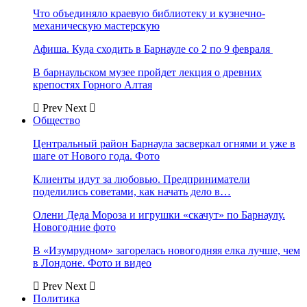
Что объединяло краевую библиотеку и кузнечно-
механическую мастерскую
Афиша. Куда сходить в Барнауле со 2 по 9 февраля
В барнаульском музее пройдет лекция о древних
крепостях Горного Алтая
Prev
Next
Общество
Центральный район Барнаула засверкал огнями и уже в
шаге от Нового года. Фото
Клиенты идут за любовью. Предприниматели
поделились советами, как начать дело в…
Олени Деда Мороза и игрушки «скачут» по Барнаулу.
Новогодние фото
В «Изумрудном» загорелась новогодняя елка лучше, чем
в Лондоне. Фото и видео
Prev
Next
Политика