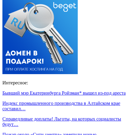
Интересное:
Бывший мэр Екатеринбурга Ройзман* вышел из-под ареста
Индекс промышленного производства в Алтайском крае
составил…
Справедливые доплаты! Льготы, на которых социалисты
будут…
Пожар около «Сити-центра» заметили ночью…