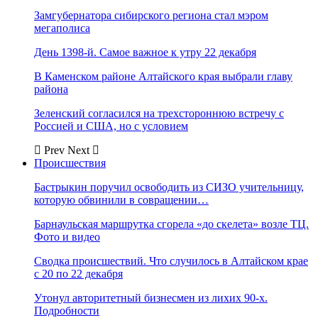
Замгубернатора сибирского региона стал мэром
мегаполиса
День 1398-й. Самое важное к утру 22 декабря
В Каменском районе Алтайского края выбрали главу
района
Зеленский согласился на трехстороннюю встречу с
Россией и США, но с условием
Prev
Next
Происшествия
Бастрыкин поручил освободить из СИЗО учительницу,
которую обвинили в совращении…
Барнаульская маршрутка сгорела «до скелета» возле ТЦ.
Фото и видео
Сводка происшествий. Что случилось в Алтайском крае
с 20 по 22 декабря
Утонул авторитетный бизнесмен из лихих 90-х.
Подробности