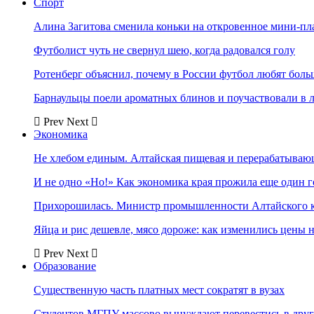
Спорт
Алина Загитова сменила коньки на откровенное мини-пл
Футболист чуть не свернул шею, когда радовался голу
Ротенберг объяснил, почему в России футбол любят боль
Барнаульцы поели ароматных блинов и поучаствовали в 
Prev
Next
Экономика
Не хлебом единым. Алтайская пищевая и перерабатыва
И не одно «Но!» Как экономика края прожила еще один 
Прихорошилась. Министр промышленности Алтайского к
Яйца и рис дешевле, мясо дороже: как изменились цены 
Prev
Next
Образование
Существенную часть платных мест сократят в вузах
Студентов МГПУ массово вынуждают перевестись в дру