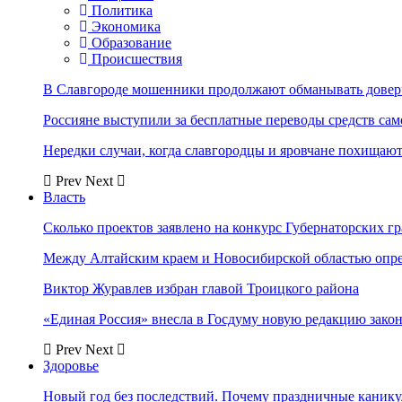
Политика
Экономика
Образование
Происшествия
В Славгороде мошенники продолжают обманывать довер
Россияне выступили за бесплатные переводы средств сам
Нередки случаи, когда славгородцы и яровчане похищают
Prev
Next
Власть
Сколько проектов заявлено на конкурс Губернаторских гр
Между Алтайским краем и Новосибирской областью опр
Виктор Журавлев избран главой Троицкого района
«Единая Россия» внесла в Госдуму новую редакцию закон
Prev
Next
Здоровье
Новый год без последствий. Почему праздничные каник