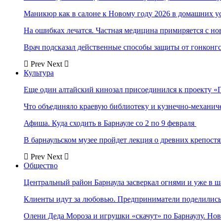
Маникюр как в салоне к Новому году 2026 в домашних у
На ошибках лечатся. Частная медицина примиряется с н
Врач подсказал действенные способы защиты от гонконг
Prev
Next
Культура
Еще один алтайский кинозал присоединился к проекту «
Что объединяло краевую библиотеку и кузнечно-механи
Афиша. Куда сходить в Барнауле со 2 по 9 февраля
В барнаульском музее пройдет лекция о древних крепост
Prev
Next
Общество
Центральный район Барнаула засверкал огнями и уже в ш
Клиенты идут за любовью. Предприниматели поделились 
Олени Деда Мороза и игрушки «скачут» по Барнаулу. Но