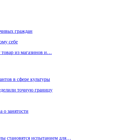
чивых граждан
ому себе
 товар из магазинов и…
антов в сфере культуры
еделили точную границу
а о занятости
улы становятся испытанием для…