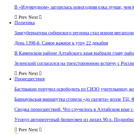
В «Изумрудном» загорелась новогодняя елка лучше, чем 
Prev
Next
Политика
Замгубернатора сибирского региона стал мэром мегаполи
День 1398-й. Самое важное к утру 22 декабря
В Каменском районе Алтайского края выбрали главу рай
Зеленский согласился на трехстороннюю встречу с Росси
Prev
Next
Происшествия
Бастрыкин поручил освободить из СИЗО учительницу, 
Барнаульская маршрутка сгорела «до скелета» возле ТЦ. 
Сводка происшествий. Что случилось в Алтайском крае с 
Утонул авторитетный бизнесмен из лихих 90-х. Подробн
Prev
Next