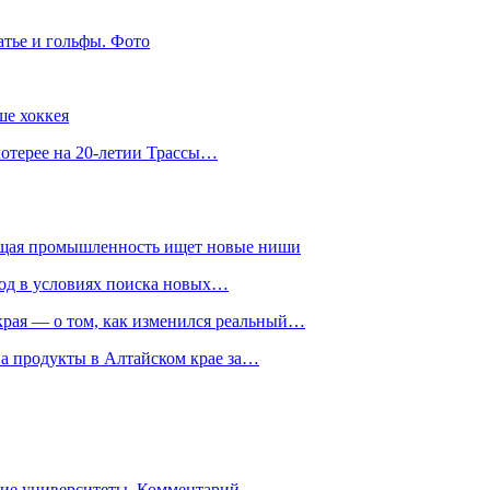
атье и гольфы. Фото
ше хоккея
лотерее на 20-летии Трассы…
ющая промышленность ищет новые ниши
год в условиях поиска новых…
рая — о том, как изменился реальный…
на продукты в Алтайском крае за…
гие университеты. Комментарий…