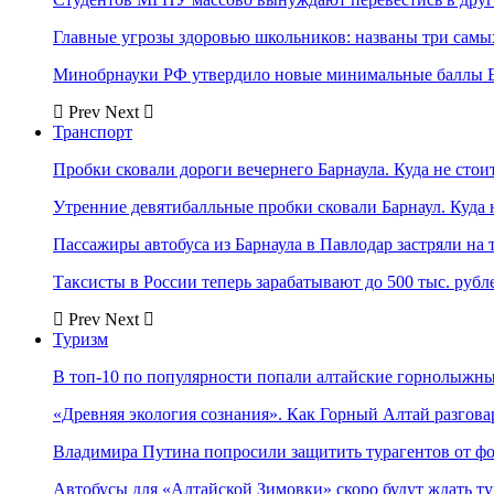
Главные угрозы здоровью школьников: названы три самых
Минобрнауки РФ утвердило новые минимальные баллы Е
Prev
Next
Транспорт
Пробки сковали дороги вечернего Барнаула. Куда не стоит
Утренние девятибалльные пробки сковали Барнаул. Куда н
Пассажиры автобуса из Барнаула в Павлодар застряли на 
Таксисты в России теперь зарабатывают до 500 тыс. рубл
Prev
Next
Туризм
В топ-10 по популярности попали алтайские горнолыжн
«Древняя экология сознания». Как Горный Алтай разгова
Владимира Путина попросили защитить турагентов от ф
Автобусы для «Алтайской Зимовки» скоро будут ждать ту