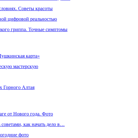
словиях. Советы красоты
овой цифровой реальностью
ского гриппа. Точные симптомы
Пушкинская карта»
ческую мастерскую
ях Горного Алтая
аге от Нового года. Фото
советами, как начать дело в…
вогодние фото