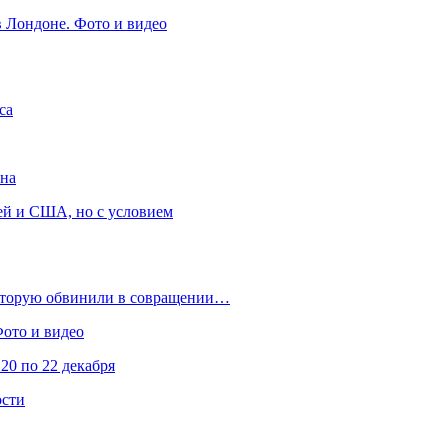
в Лондоне. Фото и видео
са
она
ей и США, но с условием
которую обвинили в совращении…
Фото и видео
20 по 22 декабря
ости