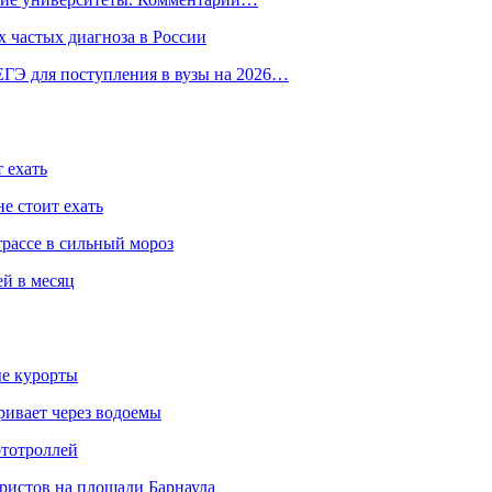
 частых диагноза в России
ГЭ для поступления в вузы на 2026…
 ехать
е стоит ехать
трассе в сильный мороз
ей в месяц
ые курорты
ривает через водоемы
ототроллей
ристов на площади Барнаула