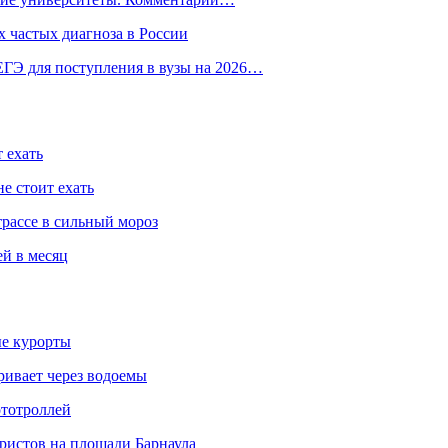
 частых диагноза в России
ГЭ для поступления в вузы на 2026…
 ехать
е стоит ехать
трассе в сильный мороз
ей в месяц
ые курорты
ривает через водоемы
ототроллей
ристов на площади Барнаула