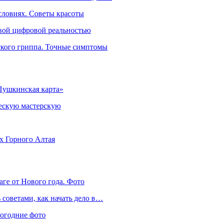
словиях. Советы красоты
овой цифровой реальностью
ского гриппа. Точные симптомы
Пушкинская карта»
ческую мастерскую
ях Горного Алтая
аге от Нового года. Фото
советами, как начать дело в…
вогодние фото