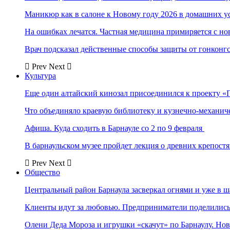
Маникюр как в салоне к Новому году 2026 в домашних у
На ошибках лечатся. Частная медицина примиряется с н
Врач подсказал действенные способы защиты от гонконг
Prev
Next
Культура
Еще один алтайский кинозал присоединился к проекту «
Что объединяло краевую библиотеку и кузнечно-механи
Афиша. Куда сходить в Барнауле со 2 по 9 февраля
В барнаульском музее пройдет лекция о древних крепост
Prev
Next
Общество
Центральный район Барнаула засверкал огнями и уже в ш
Клиенты идут за любовью. Предприниматели поделились 
Олени Деда Мороза и игрушки «скачут» по Барнаулу. Но