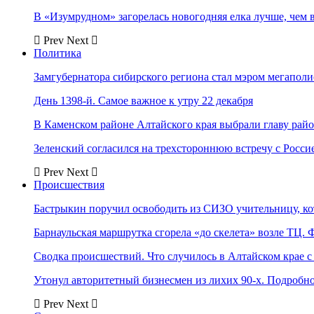
В «Изумрудном» загорелась новогодняя елка лучше, чем 
Prev
Next
Политика
Замгубернатора сибирского региона стал мэром мегаполи
День 1398-й. Самое важное к утру 22 декабря
В Каменском районе Алтайского края выбрали главу рай
Зеленский согласился на трехстороннюю встречу с Росси
Prev
Next
Происшествия
Бастрыкин поручил освободить из СИЗО учительницу, 
Барнаульская маршрутка сгорела «до скелета» возле ТЦ. 
Сводка происшествий. Что случилось в Алтайском крае с 
Утонул авторитетный бизнесмен из лихих 90-х. Подробн
Prev
Next