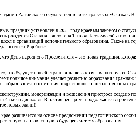
м здании Алтайского государственного театра кукол «Сказка». 
ые, праздник установлен в 2021 году краевым законом о статус
 в день рождения Степана Павловича Титова. К этому событию п
 школ и организаций дополнительного образования. Также на т
едагогический дебют».
что День народного Просветителя – это новая традиция, котора
то, что будущее нашей страны и нашего края в ваших руках. С од
 время большое внимание уделяет развитию образования граждан
емы образования, воспитания подрастающего поколения юных гр
, реконструкции, модернизации и возведения пристроев создано 
чти 4 тысяч дошколят. В настоящее время продолжается строител
тве новых зданий.
 крае развивается на основе предложений педагогического соо
временную, направленную в будущее систему образования.