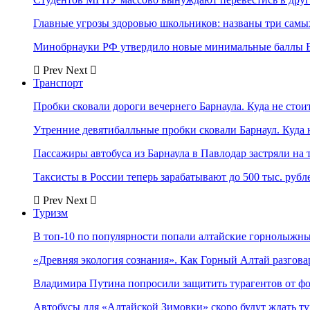
Главные угрозы здоровью школьников: названы три самых
Минобрнауки РФ утвердило новые минимальные баллы Е
Prev
Next
Транспорт
Пробки сковали дороги вечернего Барнаула. Куда не стоит
Утренние девятибалльные пробки сковали Барнаул. Куда н
Пассажиры автобуса из Барнаула в Павлодар застряли на 
Таксисты в России теперь зарабатывают до 500 тыс. рубл
Prev
Next
Туризм
В топ-10 по популярности попали алтайские горнолыжн
«Древняя экология сознания». Как Горный Алтай разгова
Владимира Путина попросили защитить турагентов от ф
Автобусы для «Алтайской Зимовки» скоро будут ждать ту