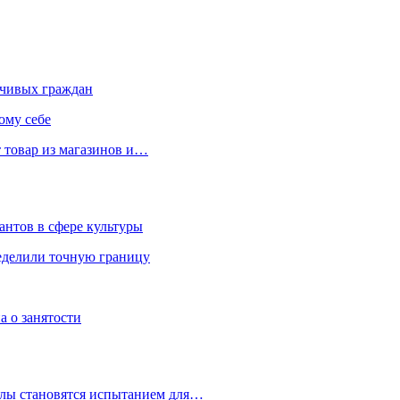
чивых граждан
ому себе
 товар из магазинов и…
антов в сфере культуры
еделили точную границу
а о занятости
улы становятся испытанием для…