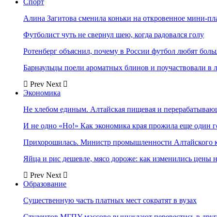
Спорт
Алина Загитова сменила коньки на откровенное мини-пл
Футболист чуть не свернул шею, когда радовался голу
Ротенберг объяснил, почему в России футбол любят боль
Барнаульцы поели ароматных блинов и поучаствовали в 
Prev
Next
Экономика
Не хлебом единым. Алтайская пищевая и перерабатыва
И не одно «Но!» Как экономика края прожила еще один 
Прихорошилась. Министр промышленности Алтайского к
Яйца и рис дешевле, мясо дороже: как изменились цены 
Prev
Next
Образование
Существенную часть платных мест сократят в вузах
Студентов МГПУ массово вынуждают перевестись в дру