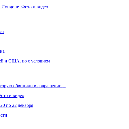
в Лондоне. Фото и видео
са
она
ей и США, но с условием
которую обвинили в совращении…
Фото и видео
20 по 22 декабря
ости