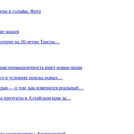
атье и гольфы. Фото
ше хоккея
лотерее на 20-летии Трассы…
ющая промышленность ищет новые ниши
год в условиях поиска новых…
рая — о том, как изменился реальный…
на продукты в Алтайском крае за…
гие университеты. Комментарий…