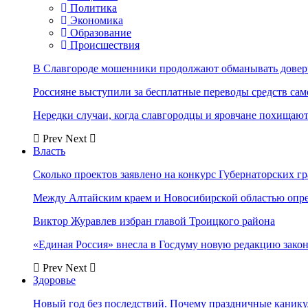
Политика
Экономика
Образование
Происшествия
В Славгороде мошенники продолжают обманывать довер
Россияне выступили за бесплатные переводы средств сам
Нередки случаи, когда славгородцы и яровчане похищают
Prev
Next
Власть
Сколько проектов заявлено на конкурс Губернаторских гр
Между Алтайским краем и Новосибирской областью опр
Виктор Журавлев избран главой Троицкого района
«Единая Россия» внесла в Госдуму новую редакцию закон
Prev
Next
Здоровье
Новый год без последствий. Почему праздничные каник