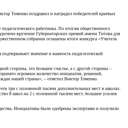
Виктор Томенко поздравил и наградил победителей краевых
е педагогического работника. По итогам общественного
риурочено вручение Губернаторских премий имени Титова для
оржественном собрании оглашены итоги конкурса «Учитель
я подчеркивает значение и важность педагогической
ной стороны, это большое счастье, а с другой стороны –
: принято огромное количество инициатив, решений,
аждан нашей страны», – отметил Виктор Томенко.
почти три с половиной тысячи дополнительных мест в школах.
ьство 8 школ на 2 с половиной тысячи мест, большие усилия
бщества. Инициативы были одобрены экспертами и получили