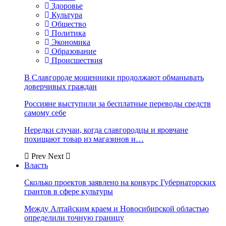
Здоровье
Культура
Общество
Политика
Экономика
Образование
Происшествия
В Славгороде мошенники продолжают обманывать
доверчивых граждан
Россияне выступили за бесплатные переводы средств
самому себе
Нередки случаи, когда славгородцы и яровчане
похищают товар из магазинов и…
Prev
Next
Власть
Сколько проектов заявлено на конкурс Губернаторских
грантов в сфере культуры
Между Алтайским краем и Новосибирской областью
определили точную границу