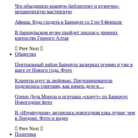
Что объединяло краевую библиотеку и кузнечно-
механическую мастерскую
Афиша. Куда сходить в Барнауле со 2 по 9 февраля
В барнаульском музее пройдет лекция о древних
крепостях Горного Алтая
Prev
Next
Общество
Центральный район Барнаула засверкал огнями и уже в
шаге от Нового года. Фото
Клиенты идут за любовью. Предприниматели
поделились советами, как начать дело в…
Олени Деда Мороза и игрушки «скачут» по Барнаулу.
Новогодние фото
В «Изумрудном» загорелась новогодняя елка лучше, чем
в Лондоне. Фото и видео
Prev
Next
Политика