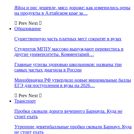
Яйца и рис дешевле, мясо дороже: как изменились цены
на продукты в Алтайском крае за…
Prev
Next
Образование
Существенную часть платных мест сократят в вузах
Студентов МГПУ массово вынуждают перевестись в
другие университеты. Комментарий…
Главные угрозы здоровью школьников: названы три
самых частых диагноза в России
Минобрнауки РФ утвердило новые минимальные баллы
ЕГЭ для поступления в вузы на 2026…
Prev
Next
Транспорт
Пробки сковали дороги вечернего Барнаула. Куда не
стоит ехать
Утренние девятибалльные пробки сковали Барнаул. Куда
не стоит ехать