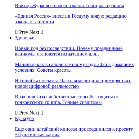
Виктор Журавлев избран главой Троицкого района
«Единая Россия» внесла в Госдуму новую редакцию
закона о занятости
Prev
Next
Здоровье
Новый год без последствий. Почему праздничные
каникулы становятся испытанием для…
Маникюр как в салоне к Новому году 2026 в домашних
условиях. Советы красоты
На ошибках лечатся. Частная медицина примиряется с
новой цифровой реальностью
Врач подсказал действенные способы защиты от
гонконгского гриппа. Точные симптомы
Prev
Next
Культура
Еще один алтайский кинозал присоединился к проекту
«Пушкинская карта»