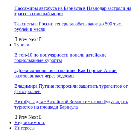
Пассажиры автобуса из Барнаула в Павлодар застряли на
трассе в сильный мороз
Таксисты в России теперь зарабатывают до 500 тыс.
рублей в месяц
Prev
Next
Туризм
В топ-10 по популярности попали алтайские
горнолыжные курорты
«Древняя экология сознания». Как Горный Алтай
разговаривает через водоемы
Владимира Путина попросили защитить турагентов от
фототроллей
Автобусы для «Алтайской Зимовки» скоро будут ждать
туристов на площади Барнаула
Prev
Next
Недвижимость
Интересы