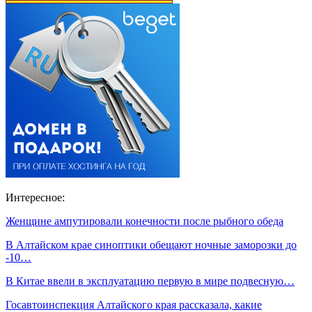
Интересное:
Женщине ампутировали конечности после рыбного обеда
В Алтайском крае синоптики обещают ночные заморозки до
-10…
В Китае ввели в эксплуатацию первую в мире подвесную…
Госавтоинспекция Алтайского края рассказала, какие