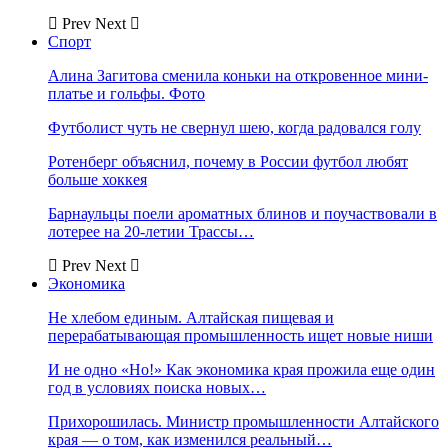
Prev
Next
Спорт
Алина Загитова сменила коньки на откровенное мини-
платье и гольфы. Фото
Футболист чуть не свернул шею, когда радовался голу
Ротенберг объяснил, почему в России футбол любят
больше хоккея
Барнаульцы поели ароматных блинов и поучаствовали в
лотерее на 20-летии Трассы…
Prev
Next
Экономика
Не хлебом единым. Алтайская пищевая и
перерабатывающая промышленность ищет новые ниши
И не одно «Но!» Как экономика края прожила еще один
год в условиях поиска новых…
Прихорошилась. Министр промышленности Алтайского
края — о том, как изменился реальный…