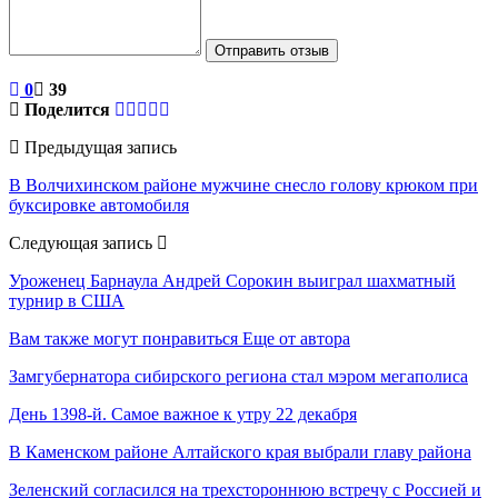
Отправить отзыв
0
39
Поделится
Предыдущая запись
В Волчихинском районе мужчине снесло голову крюком при
буксировке автомобиля
Следующая запись
Уроженец Барнаула Андрей Сорокин выиграл шахматный
турнир в США
Вам также могут понравиться
Еще от автора
Замгубернатора сибирского региона стал мэром мегаполиса
День 1398-й. Самое важное к утру 22 декабря
В Каменском районе Алтайского края выбрали главу района
Зеленский согласился на трехстороннюю встречу с Россией и