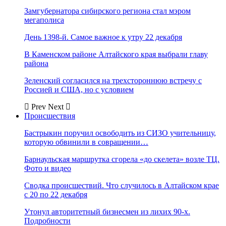
Замгубернатора сибирского региона стал мэром
мегаполиса
День 1398-й. Самое важное к утру 22 декабря
В Каменском районе Алтайского края выбрали главу
района
Зеленский согласился на трехстороннюю встречу с
Россией и США, но с условием
Prev
Next
Происшествия
Бастрыкин поручил освободить из СИЗО учительницу,
которую обвинили в совращении…
Барнаульская маршрутка сгорела «до скелета» возле ТЦ.
Фото и видео
Сводка происшествий. Что случилось в Алтайском крае
с 20 по 22 декабря
Утонул авторитетный бизнесмен из лихих 90-х.
Подробности