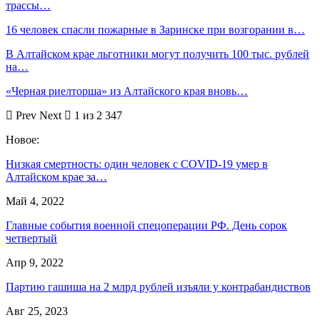
трассы…
16 человек спасли пожарные в Заринске при возгорании в…
В Алтайском крае льготники могут получить 100 тыс. рублей
на…
«Черная риелторша» из Алтайского края вновь…
Prev
Next
1 из 2 347
Новое:
Низкая смертность: один человек с COVID-19 умер в
Алтайском крае за…
Май 4, 2022
Главные события военной спецоперации РФ. День сорок
четвертый
Апр 9, 2022
Партию гашиша на 2 млрд рублей изъяли у контрабандиствов
Авг 25, 2023