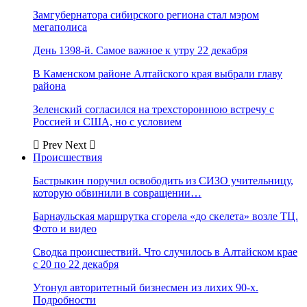
Замгубернатора сибирского региона стал мэром
мегаполиса
День 1398-й. Самое важное к утру 22 декабря
В Каменском районе Алтайского края выбрали главу
района
Зеленский согласился на трехстороннюю встречу с
Россией и США, но с условием
Prev
Next
Происшествия
Бастрыкин поручил освободить из СИЗО учительницу,
которую обвинили в совращении…
Барнаульская маршрутка сгорела «до скелета» возле ТЦ.
Фото и видео
Сводка происшествий. Что случилось в Алтайском крае
с 20 по 22 декабря
Утонул авторитетный бизнесмен из лихих 90-х.
Подробности