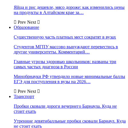
Яйца и рис дешевле, мясо дороже: как изменились цены
на продукты в Алтайском крае за…
Prev
Next
Образование
Существенную часть платных мест сократят в вузах
Студентов МГПУ массово вынуждают перевестись в
другие университеты. Комментарий…
Главные угрозы здоровью школьников: названы три
самых частых диагноза в России
Минобрнауки РФ утвердило новые минимальные баллы
ЕГЭ для поступления в вузы на 2026…
Prev
Next
Транспорт
Пробки сковали дороги вечернего Барнаула. Куда не
стоит ехать
Утренние девятибалльные пробки сковали Барнаул. Куда
не стоит ехать