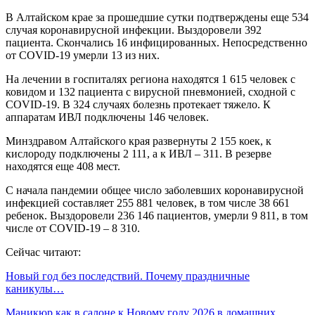
В Алтайском крае за прошедшие сутки подтверждены еще 534
случая коронавирусной инфекции. Выздоровели 392
пациента. Скончались 16 инфицированных. Непосредственно
от COVID-19 умерли 13 из них.
На лечении в госпиталях региона находятся 1 615 человек с
ковидом и 132 пациента с вирусной пневмонией, сходной с
COVID-19. В 324 случаях болезнь протекает тяжело. К
аппаратам ИВЛ подключены 146 человек.
Минздравом Алтайского края развернуты 2 155 коек, к
кислороду подключены 2 111, а к ИВЛ – 311. В резерве
находятся еще 408 мест.
С начала пандемии общее число заболевших коронавирусной
инфекцией составляет 255 881 человек, в том числе 38 661
ребенок. Выздоровели 236 146 пациентов, умерли 9 811, в том
числе от COVID-19 – 8 310.
Сейчас читают:
Новый год без последствий. Почему праздничные
каникулы…
Маникюр как в салоне к Новому году 2026 в домашних