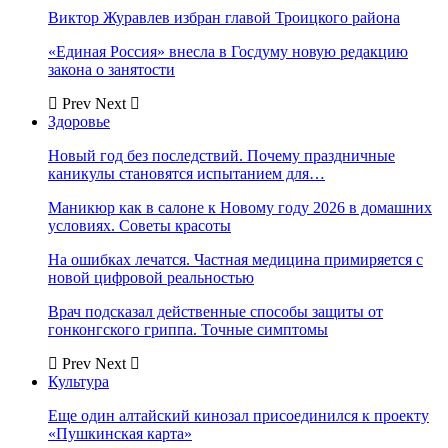
Виктор Журавлев избран главой Троицкого района
«Единая Россия» внесла в Госдуму новую редакцию
закона о занятости
Prev
Next
Здоровье
Новый год без последствий. Почему праздничные
каникулы становятся испытанием для…
Маникюр как в салоне к Новому году 2026 в домашних
условиях. Советы красоты
На ошибках лечатся. Частная медицина примиряется с
новой цифровой реальностью
Врач подсказал действенные способы защиты от
гонконгского гриппа. Точные симптомы
Prev
Next
Культура
Еще один алтайский кинозал присоединился к проекту
«Пушкинская карта»