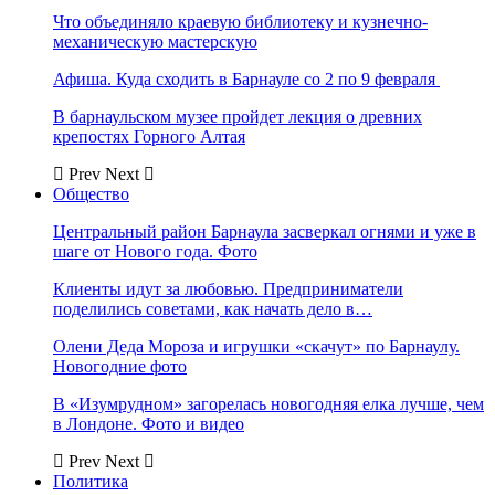
Что объединяло краевую библиотеку и кузнечно-
механическую мастерскую
Афиша. Куда сходить в Барнауле со 2 по 9 февраля
В барнаульском музее пройдет лекция о древних
крепостях Горного Алтая
Prev
Next
Общество
Центральный район Барнаула засверкал огнями и уже в
шаге от Нового года. Фото
Клиенты идут за любовью. Предприниматели
поделились советами, как начать дело в…
Олени Деда Мороза и игрушки «скачут» по Барнаулу.
Новогодние фото
В «Изумрудном» загорелась новогодняя елка лучше, чем
в Лондоне. Фото и видео
Prev
Next
Политика