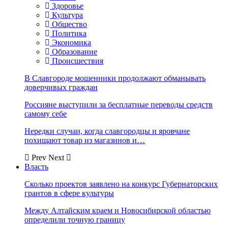
Здоровье
Культура
Общество
Политика
Экономика
Образование
Происшествия
В Славгороде мошенники продолжают обманывать
доверчивых граждан
Россияне выступили за бесплатные переводы средств
самому себе
Нередки случаи, когда славгородцы и яровчане
похищают товар из магазинов и…
Prev
Next
Власть
Сколько проектов заявлено на конкурс Губернаторских
грантов в сфере культуры
Между Алтайским краем и Новосибирской областью
определили точную границу