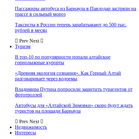
Пассажиры автобуса из Барнаула в Павлодар застряли на
трассе в сильный мороз
Таксисты в России теперь зарабатывают до 500 тыс.
рублей в месяц
Prev
Next
Туризм
В топ-10 по популярности попали алтайские
горнолыжные курорты
«Древняя экология сознания». Как Горный Алтай
разговаривает через водоемы
Владимира Путина попросили защитить турагентов от
фототроллей
Автобусы для «Алтайской Зимовки» скоро будут ждать
туристов на площади Барнаула
Prev
Next
Недвижимость
Интересы