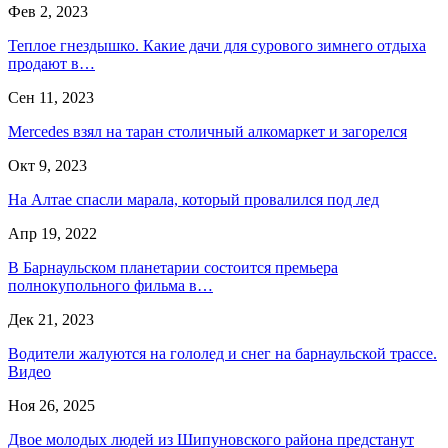
Фев 2, 2023
Теплое гнездышко. Какие дачи для сурового зимнего отдыха
продают в…
Сен 11, 2023
Mercedes взял на таран столичный алкомаркет и загорелся
Окт 9, 2023
На Алтае спасли марала, который провалился под лед
Апр 19, 2022
В Барнаульском планетарии состоится премьера
полнокупольного фильма в…
Дек 21, 2023
Водители жалуются на гололед и снег на барнаульской трассе.
Видео
Ноя 26, 2025
Двое молодых людей из Шипуновского района предстанут