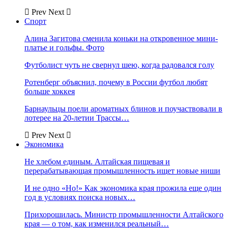
Prev
Next
Спорт
Алина Загитова сменила коньки на откровенное мини-
платье и гольфы. Фото
Футболист чуть не свернул шею, когда радовался голу
Ротенберг объяснил, почему в России футбол любят
больше хоккея
Барнаульцы поели ароматных блинов и поучаствовали в
лотерее на 20-летии Трассы…
Prev
Next
Экономика
Не хлебом единым. Алтайская пищевая и
перерабатывающая промышленность ищет новые ниши
И не одно «Но!» Как экономика края прожила еще один
год в условиях поиска новых…
Прихорошилась. Министр промышленности Алтайского
края — о том, как изменился реальный…