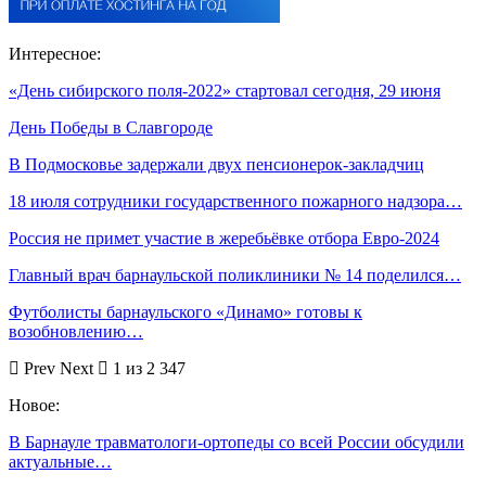
Интересное:
«День сибирского поля-2022» стартовал сегодня, 29 июня
День Победы в Славгороде
В Подмосковье задержали двух пенсионерок-закладчиц
18 июля сотрудники государственного пожарного надзора…
Россия не примет участие в жеребьёвке отбора Евро-2024
Главный врач барнаульской поликлиники № 14 поделился…
Футболисты барнаульского «Динамо» готовы к
возобновлению…
Prev
Next
1 из 2 347
Новое:
В Барнауле травматологи-ортопеды со всей России обсудили
актуальные…