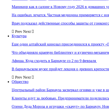
Маникюр как в салоне к Новому году 2026 в домашних у
На ошибках лечатся. Частная медицина примиряется с н
Врач подсказал действенные способы защиты от гонконг
Prev
Next
Культура
Еще один алтайский кинозал присоединился к проекту «
Что объединяло краевую библиотеку и кузнечно-механи
Афиша. Куда сходить в Барнауле со 2 по 9 февраля
В барнаульском музее пройдет лекция о древних крепост
Prev
Next
Общество
Центральный район Барнаула засверкал огнями и уже в ш
Клиенты идут за любовью. Предприниматели поделились 
Олени Деда Мороза и игрушки «скачут» по Барнаулу. Но