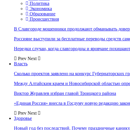
Политика
Экономика
Образование
Происшествия
В Славгороде мошенники продолжают обманывать довер
Россияне выступили за бесплатные переводы средств сам
Нередки случаи, когда славгородцы и яровчане похищают
Prev
Next
Власть
Сколько проектов заявлено на конкурс Губернаторских гр
Между Алтайским краем и Новосибирской областью опр
Виктор Журавлев избран главой Троицкого района
«Единая Россия» внесла в Госдуму новую редакцию закон
Prev
Next
Здоровье
Новый год без последствий. Почему праздничные каник