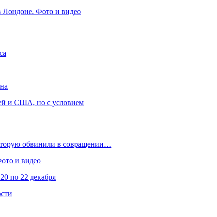
в Лондоне. Фото и видео
са
она
ей и США, но с условием
которую обвинили в совращении…
Фото и видео
20 по 22 декабря
ости