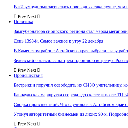
В «Изумрудном» загорелась новогодняя елка лучше, чем 
Prev
Next
Политика
Замгубернатора сибирского региона стал мэром мегаполи
День 1398-й. Самое важное к утру 22 декабря
В Каменском районе Алтайского края выбрали главу рай
Зеленский согласился на трехстороннюю встречу с Росси
Prev
Next
Происшествия
Бастрыкин поручил освободить из СИЗО учительницу, 
Барнаульская маршрутка сгорела «до скелета» возле ТЦ. 
Сводка происшествий. Что случилось в Алтайском крае с 
Утонул авторитетный бизнесмен из лихих 90-х. Подробн
Prev
Next