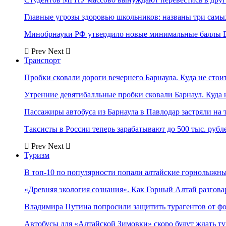
Главные угрозы здоровью школьников: названы три самых
Минобрнауки РФ утвердило новые минимальные баллы Е
Prev
Next
Транспорт
Пробки сковали дороги вечернего Барнаула. Куда не стоит
Утренние девятибалльные пробки сковали Барнаул. Куда н
Пассажиры автобуса из Барнаула в Павлодар застряли на 
Таксисты в России теперь зарабатывают до 500 тыс. рубл
Prev
Next
Туризм
В топ-10 по популярности попали алтайские горнолыжн
«Древняя экология сознания». Как Горный Алтай разгова
Владимира Путина попросили защитить турагентов от ф
Автобусы для «Алтайской Зимовки» скоро будут ждать ту