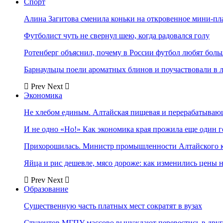
Спорт
Алина Загитова сменила коньки на откровенное мини-пл
Футболист чуть не свернул шею, когда радовался голу
Ротенберг объяснил, почему в России футбол любят боль
Барнаульцы поели ароматных блинов и поучаствовали в 
Prev
Next
Экономика
Не хлебом единым. Алтайская пищевая и перерабатыва
И не одно «Но!» Как экономика края прожила еще один 
Прихорошилась. Министр промышленности Алтайского к
Яйца и рис дешевле, мясо дороже: как изменились цены 
Prev
Next
Образование
Существенную часть платных мест сократят в вузах
Студентов МГПУ массово вынуждают перевестись в дру