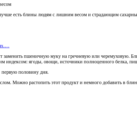
 лучше есть блины людям с лишним весом и страдающим сахарны
иях.…
ит заменить пшеничную муку на гречневую или черемуховую. Бл
ким индексом: ягоды, овощи, источники полноценного белка, п
в первую половину дня.
лом. Можно растопить этот продукт и немного добавить в блинн