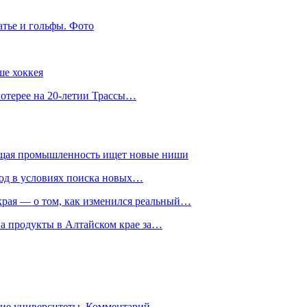
атье и гольфы. Фото
ше хоккея
лотерее на 20-летии Трассы…
ющая промышленность ищет новые ниши
год в условиях поиска новых…
рая — о том, как изменился реальный…
на продукты в Алтайском крае за…
гие университеты. Комментарий…