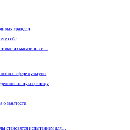
чивых граждан
ому себе
 товар из магазинов и…
антов в сфере культуры
еделили точную границу
а о занятости
улы становятся испытанием для…