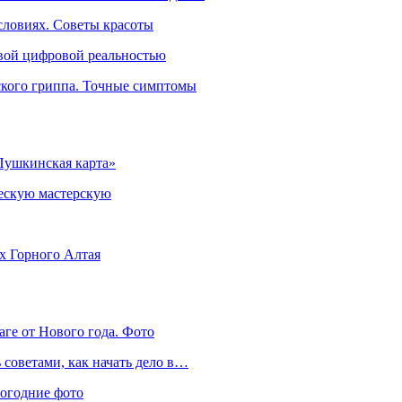
словиях. Советы красоты
овой цифровой реальностью
ского гриппа. Точные симптомы
Пушкинская карта»
ческую мастерскую
ях Горного Алтая
аге от Нового года. Фото
советами, как начать дело в…
вогодние фото