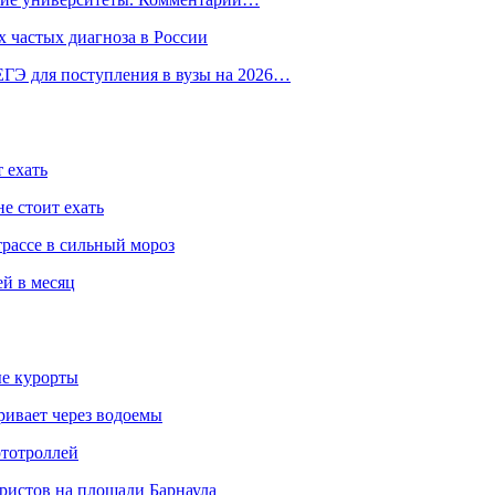
 частых диагноза в России
ГЭ для поступления в вузы на 2026…
 ехать
е стоит ехать
трассе в сильный мороз
ей в месяц
ые курорты
ривает через водоемы
ототроллей
ристов на площади Барнаула