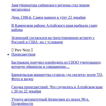
Замгубернатора сибирского региона стал мэром
мегаполиса
День 1398-й. Самое важное к утру 22 декабря
В Каменском районе Алтайского края выбрали главу
района
Зеленский согласился на трехстороннюю встречу с
Россией и США, но с условием
Prev
Next
Происшествия
Бастрыкин поручил освободить из СИЗО учительницу,
которую обвинили в совращении…
Барнаульская маршрутка сгорела «до скелета» возле ТЦ.
Фото и видео
Сводка происшествий. Что случилось в Алтайском крае
с 20 по 22 декабря
Утонул авторитетный бизнесмен из лихих 90-х.
Подробности