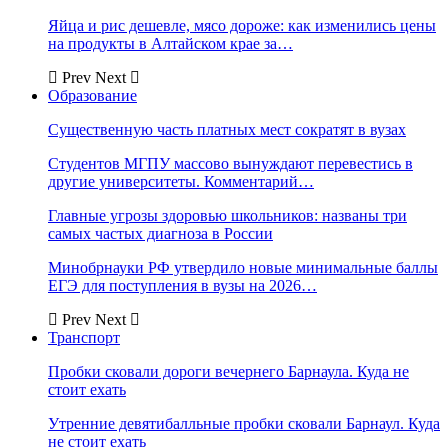
Яйца и рис дешевле, мясо дороже: как изменились цены
на продукты в Алтайском крае за…
Prev
Next
Образование
Существенную часть платных мест сократят в вузах
Студентов МГПУ массово вынуждают перевестись в
другие университеты. Комментарий…
Главные угрозы здоровью школьников: названы три
самых частых диагноза в России
Минобрнауки РФ утвердило новые минимальные баллы
ЕГЭ для поступления в вузы на 2026…
Prev
Next
Транспорт
Пробки сковали дороги вечернего Барнаула. Куда не
стоит ехать
Утренние девятибалльные пробки сковали Барнаул. Куда
не стоит ехать