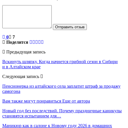
Отправить отзыв
0
7
Поделится
Предыдущая запись
Вскинуть шляпку. Когда начнется грибной сезон в Сибири
и в Алтайском крае
Следующая запись
Пенсионерка из алтайского села заплатит штраф за продажу
самогона
Вам также могут понравиться
Еще от автора
Новый год без последствий. Почему праздничные каникулы
становятся испытанием для…
Маникюр как в салоне к Новому году 2026 в домашних