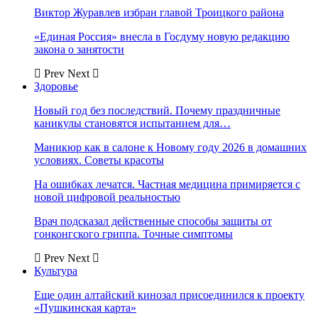
Виктор Журавлев избран главой Троицкого района
«Единая Россия» внесла в Госдуму новую редакцию
закона о занятости
Prev
Next
Здоровье
Новый год без последствий. Почему праздничные
каникулы становятся испытанием для…
Маникюр как в салоне к Новому году 2026 в домашних
условиях. Советы красоты
На ошибках лечатся. Частная медицина примиряется с
новой цифровой реальностью
Врач подсказал действенные способы защиты от
гонконгского гриппа. Точные симптомы
Prev
Next
Культура
Еще один алтайский кинозал присоединился к проекту
«Пушкинская карта»