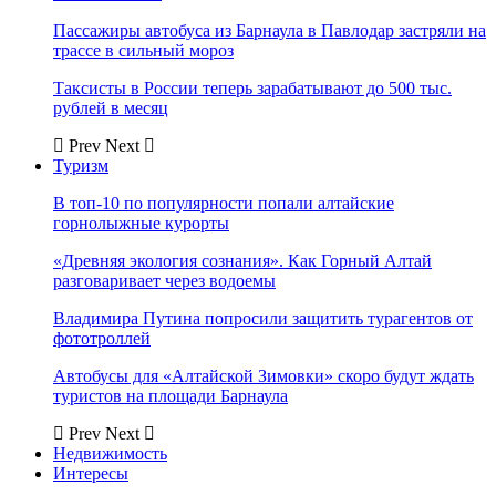
Пассажиры автобуса из Барнаула в Павлодар застряли на
трассе в сильный мороз
Таксисты в России теперь зарабатывают до 500 тыс.
рублей в месяц
Prev
Next
Туризм
В топ-10 по популярности попали алтайские
горнолыжные курорты
«Древняя экология сознания». Как Горный Алтай
разговаривает через водоемы
Владимира Путина попросили защитить турагентов от
фототроллей
Автобусы для «Алтайской Зимовки» скоро будут ждать
туристов на площади Барнаула
Prev
Next
Недвижимость
Интересы