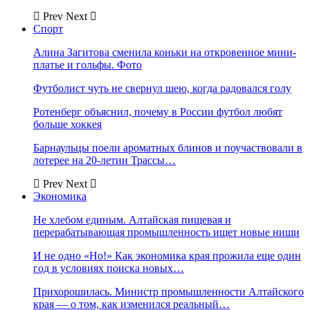
Prev
Next
Спорт
Алина Загитова сменила коньки на откровенное мини-
платье и гольфы. Фото
Футболист чуть не свернул шею, когда радовался голу
Ротенберг объяснил, почему в России футбол любят
больше хоккея
Барнаульцы поели ароматных блинов и поучаствовали в
лотерее на 20-летии Трассы…
Prev
Next
Экономика
Не хлебом единым. Алтайская пищевая и
перерабатывающая промышленность ищет новые ниши
И не одно «Но!» Как экономика края прожила еще один
год в условиях поиска новых…
Прихорошилась. Министр промышленности Алтайского
края — о том, как изменился реальный…