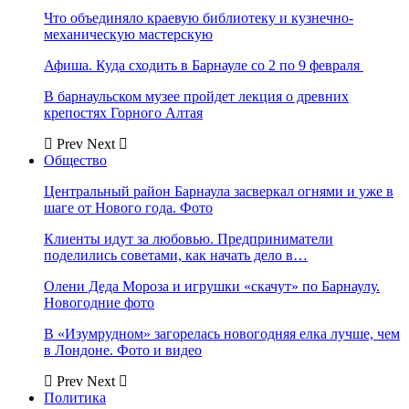
Что объединяло краевую библиотеку и кузнечно-
механическую мастерскую
Афиша. Куда сходить в Барнауле со 2 по 9 февраля
В барнаульском музее пройдет лекция о древних
крепостях Горного Алтая
Prev
Next
Общество
Центральный район Барнаула засверкал огнями и уже в
шаге от Нового года. Фото
Клиенты идут за любовью. Предприниматели
поделились советами, как начать дело в…
Олени Деда Мороза и игрушки «скачут» по Барнаулу.
Новогодние фото
В «Изумрудном» загорелась новогодняя елка лучше, чем
в Лондоне. Фото и видео
Prev
Next
Политика