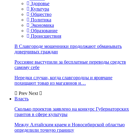
Здоровье
Культура
Общество
Политика
Экономика
Образование
Происшествия
В Славгороде мошенники продолжают обманывать
доверчивых граждан
Россияне выступили за бесплатные переводы средств
самому себе
Нередки случаи, когда славгородцы и яровчане
похищают товар из магазинов и…
Prev
Next
Власть
Сколько проектов заявлено на конкурс Губернаторских
грантов в сфере культуры
Между Алтайским краем и Новосибирской областью
определили точную границу