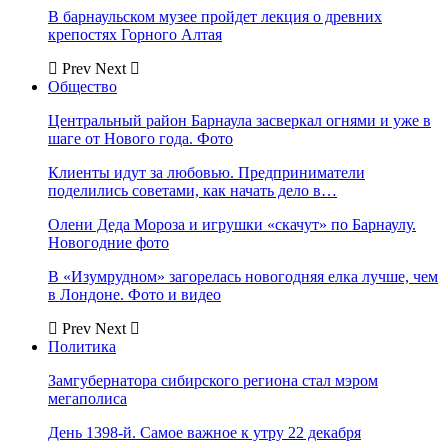
В барнаульском музее пройдет лекция о древних
крепостях Горного Алтая
Prev
Next
Общество
Центральный район Барнаула засверкал огнями и уже в
шаге от Нового года. Фото
Клиенты идут за любовью. Предприниматели
поделились советами, как начать дело в…
Олени Деда Мороза и игрушки «скачут» по Барнаулу.
Новогодние фото
В «Изумрудном» загорелась новогодняя елка лучше, чем
в Лондоне. Фото и видео
Prev
Next
Политика
Замгубернатора сибирского региона стал мэром
мегаполиса
День 1398-й. Самое важное к утру 22 декабря