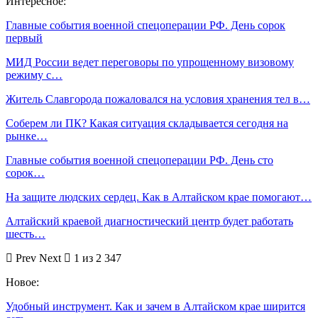
Интересное:
Главные события военной спецоперации РФ. День сорок
первый
МИД России ведет переговоры по упрощенному визовому
режиму с…
Житель Славгорода пожаловался на условия хранения тел в…
Соберем ли ПК? Какая ситуация складывается сегодня на
рынке…
Главные события военной спецоперации РФ. День сто
сорок…
На защите людских сердец. Как в Алтайском крае помогают…
Алтайский краевой диагностический центр будет работать
шесть…
Prev
Next
1 из 2 347
Новое:
Удобный инструмент. Как и зачем в Алтайском крае ширится