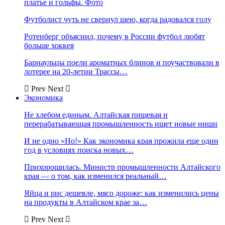
платье и гольфы. Фото
Футболист чуть не свернул шею, когда радовался голу
Ротенберг объяснил, почему в России футбол любят
больше хоккея
Барнаульцы поели ароматных блинов и поучаствовали в
лотерее на 20-летии Трассы…
Prev
Next
Экономика
Не хлебом единым. Алтайская пищевая и
перерабатывающая промышленность ищет новые ниши
И не одно «Но!» Как экономика края прожила еще один
год в условиях поиска новых…
Прихорошилась. Министр промышленности Алтайского
края — о том, как изменился реальный…
Яйца и рис дешевле, мясо дороже: как изменились цены
на продукты в Алтайском крае за…
Prev
Next