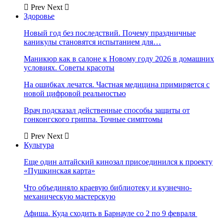
Prev
Next
Здоровье
Новый год без последствий. Почему праздничные
каникулы становятся испытанием для…
Маникюр как в салоне к Новому году 2026 в домашних
условиях. Советы красоты
На ошибках лечатся. Частная медицина примиряется с
новой цифровой реальностью
Врач подсказал действенные способы защиты от
гонконгского гриппа. Точные симптомы
Prev
Next
Культура
Еще один алтайский кинозал присоединился к проекту
«Пушкинская карта»
Что объединяло краевую библиотеку и кузнечно-
механическую мастерскую
Афиша. Куда сходить в Барнауле со 2 по 9 февраля