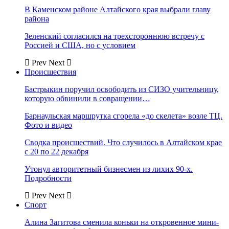
В Каменском районе Алтайского края выбрали главу
района
Зеленский согласился на трехстороннюю встречу с
Россией и США, но с условием
Prev
Next
Происшествия
Бастрыкин поручил освободить из СИЗО учительницу,
которую обвинили в совращении…
Барнаульская маршрутка сгорела «до скелета» возле ТЦ.
Фото и видео
Сводка происшествий. Что случилось в Алтайском крае
с 20 по 22 декабря
Утонул авторитетный бизнесмен из лихих 90-х.
Подробности
Prev
Next
Спорт
Алина Загитова сменила коньки на откровенное мини-