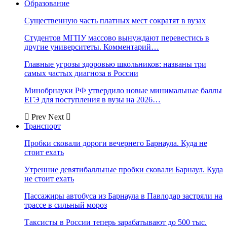
Образование
Существенную часть платных мест сократят в вузах
Студентов МГПУ массово вынуждают перевестись в
другие университеты. Комментарий…
Главные угрозы здоровью школьников: названы три
самых частых диагноза в России
Минобрнауки РФ утвердило новые минимальные баллы
ЕГЭ для поступления в вузы на 2026…
Prev
Next
Транспорт
Пробки сковали дороги вечернего Барнаула. Куда не
стоит ехать
Утренние девятибалльные пробки сковали Барнаул. Куда
не стоит ехать
Пассажиры автобуса из Барнаула в Павлодар застряли на
трассе в сильный мороз
Таксисты в России теперь зарабатывают до 500 тыс.