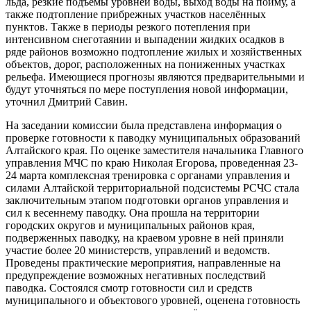
льда, резкие подъемы уровней воды, выход воды на пойму, а
также подтопление прибрежных участков населённых
пунктов. Также в периоды резкого потепления при
интенсивном снеготаянии и выпадении жидких осадков в
ряде районов возможно подтопление жилых и хозяйственных
объектов, дорог, расположенных на пониженных участках
рельефа. Имеющиеся прогнозы являются предварительными и
будут уточняться по мере поступления новой информации,
уточнил Дмитрий Савин.
На заседании комиссии была представлена информация о
проверке готовности к паводку муниципальных образований
Алтайского края. По оценке заместителя начальника Главного
управления МЧС по краю Николая Егорова, проведенная 23-
24 марта комплексная тренировка с органами управления и
силами Алтайской территориальной подсистемы РСЧС стала
заключительным этапом подготовки органов управления и
сил к весеннему паводку. Она прошла на территории
городских округов и муниципальных районов края,
подверженных паводку, на краевом уровне в ней приняли
участие более 20 министерств, управлений и ведомств.
Проведены практические мероприятия, направленные на
предупреждение возможных негативных последствий
паводка. Состоялся смотр готовности сил и средств
муниципального и объектового уровней, оценена готовность