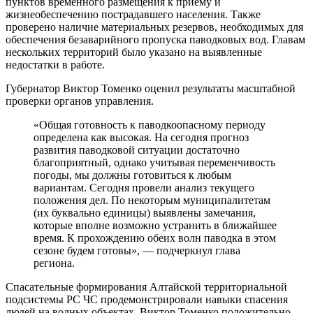
пунктов временного размещения к приёму и
жизнеобеспечению пострадавшего населения. Также
проверено наличие материальных резервов, необходимых для
обеспечения безаварийного пропуска паводковых вод. Главам
нескольких территорий было указано на выявленные
недостатки в работе.
Губернатор Виктор Томенко оценил результаты масштабной
проверки органов управления.
«Общая готовность к паводкоопасному периоду
определена как высокая. На сегодня прогноз
развития паводковой ситуации достаточно
благоприятный, однако учитывая переменчивость
погоды, мы должны готовиться к любым
вариантам. Сегодня провели анализ текущего
положения дел. По некоторым муниципалитетам
(их буквально единицы) выявлены замечания,
которые вполне возможно устранить в ближайшее
время. К прохождению обеих волн паводка в этом
сезоне будем готовы», — подчеркнул глава
региона.
Спасательные формирования Алтайской территориальной
подсистемы РС ЧС продемонстрировали навыки спасения
людей на водных объектах. Виктор Томенко положительно