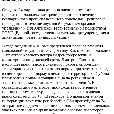
Сегодня, 24 марта, глава региона оценил результаты
проведения комплексной тренировки по обеспечению
безаварийного пропуска весеннего половодья. Тренировка
проводилась в течение двух дней с участием органов
управления и сил Алтайской территориальной подсистемы
РС ЧС (Единой государственной системы предупреждения и
ликвидации чрезвычайных ситуаций).
В ходе заседания КЧС был представлен прогноз развития
паводковой ситуации в текущем году. Как отметил начальник
Алтайского краевого центра гидрометеорологии и
мониторинга окружающей среды Дмитрий Савин, в
настоящее время высота снежного покрова на большей
территории края ниже или около нормы, при этом запас воды
в снеге превышает норму в некоторых территориях. Глубина
промерзания почвы и толщина льда на реках ниже и
значительно ниже средних многолетних значений. В
оставшиеся дни марта будет происходить постепенное
повышение температур, в предгорных районах в дневное
время ожидается до +8+13 градусов. По предварительной
информации вскрытие рек бассейна Оби произойдёт на 2-4
дня раньше среднемноголетних сроков, причем на отдельных
участках рек Бия и Чарыш возможно образование заторов