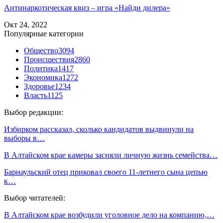
Антинаркотическая квиз – игра «Найди дилера»
Окт 24, 2022
Популярные категории
Общество
3094
Происшествия
2860
Политика
1417
Экономика
1272
Здоровье
1234
Власть
1125
Выбор редакции:
Избирком рассказал, сколько кандидатов выдвинули на
выборы в…
В Алтайском крае камеры засняли личную жизнь семейства…
Барнаульский отец приковал своего 11-летнего сына цепью
к…
Выбор читателей:
В Алтайском крае возбудили уголовное дело на компанию,…