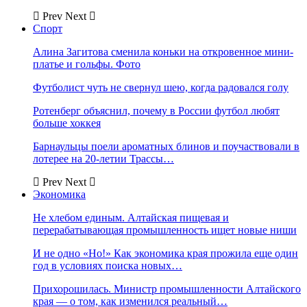
Prev
Next
Спорт
Алина Загитова сменила коньки на откровенное мини-
платье и гольфы. Фото
Футболист чуть не свернул шею, когда радовался голу
Ротенберг объяснил, почему в России футбол любят
больше хоккея
Барнаульцы поели ароматных блинов и поучаствовали в
лотерее на 20-летии Трассы…
Prev
Next
Экономика
Не хлебом единым. Алтайская пищевая и
перерабатывающая промышленность ищет новые ниши
И не одно «Но!» Как экономика края прожила еще один
год в условиях поиска новых…
Прихорошилась. Министр промышленности Алтайского
края — о том, как изменился реальный…