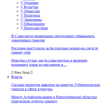
Здоровье
Культура
Общество
Политика
Экономика
Образование
Происшествия
В Славгороде мошенники продолжают обманывать
доверчивых граждан
Россияне выступили за бесплатные переводы средств
самому себе
Нередки случаи, когда славгородцы и яровчане
похищают товар из магазинов и…
Prev
Next
Власть
Сколько проектов заявлено на конкурс Губернаторских
грантов в сфере культуры
Между Алтайским краем и Новосибирской областью
определили точную границу