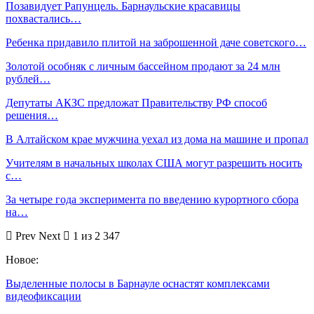
Позавидует Рапунцель. Барнаульские красавицы
похвастались…
Ребенка придавило плитой на заброшенной даче советского…
Золотой особняк с личным бассейном продают за 24 млн
рублей…
Депутаты АКЗС предложат Правительству РФ способ
решения…
В Алтайском крае мужчина уехал из дома на машине и пропал
Учителям в начальных школах США могут разрешить носить
с…
За четыре года эксперимента по введению курортного сбора
на…
Prev
Next
1 из 2 347
Новое:
Выделенные полосы в Барнауле оснастят комплексами
видеофиксации