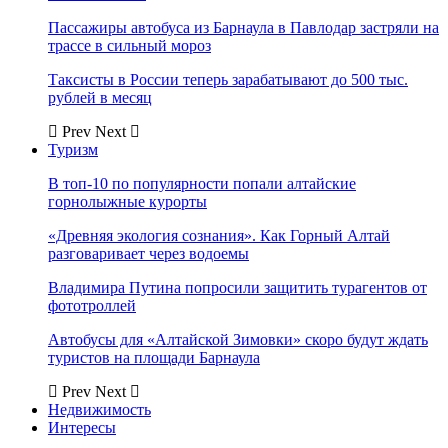
Пассажиры автобуса из Барнаула в Павлодар застряли на
трассе в сильный мороз
Таксисты в России теперь зарабатывают до 500 тыс.
рублей в месяц
Prev
Next
Туризм
В топ-10 по популярности попали алтайские
горнолыжные курорты
«Древняя экология сознания». Как Горный Алтай
разговаривает через водоемы
Владимира Путина попросили защитить турагентов от
фототроллей
Автобусы для «Алтайской Зимовки» скоро будут ждать
туристов на площади Барнаула
Prev
Next
Недвижимость
Интересы