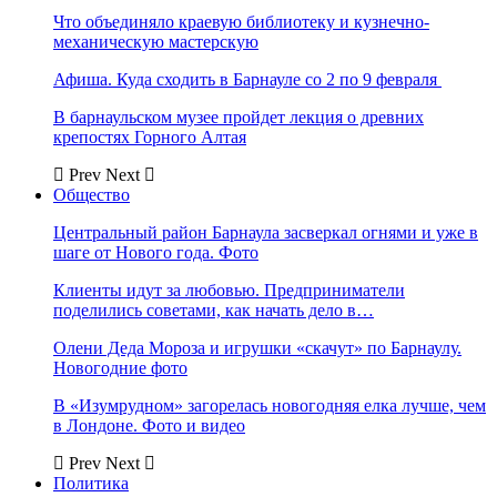
Что объединяло краевую библиотеку и кузнечно-
механическую мастерскую
Афиша. Куда сходить в Барнауле со 2 по 9 февраля
В барнаульском музее пройдет лекция о древних
крепостях Горного Алтая
Prev
Next
Общество
Центральный район Барнаула засверкал огнями и уже в
шаге от Нового года. Фото
Клиенты идут за любовью. Предприниматели
поделились советами, как начать дело в…
Олени Деда Мороза и игрушки «скачут» по Барнаулу.
Новогодние фото
В «Изумрудном» загорелась новогодняя елка лучше, чем
в Лондоне. Фото и видео
Prev
Next
Политика