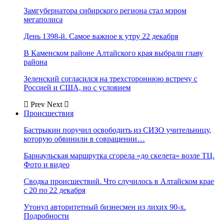
Замгубернатора сибирского региона стал мэром
мегаполиса
День 1398-й. Самое важное к утру 22 декабря
В Каменском районе Алтайского края выбрали главу
района
Зеленский согласился на трехстороннюю встречу с
Россией и США, но с условием
Prev
Next
Происшествия
Бастрыкин поручил освободить из СИЗО учительницу,
которую обвинили в совращении…
Барнаульская маршрутка сгорела «до скелета» возле ТЦ.
Фото и видео
Сводка происшествий. Что случилось в Алтайском крае
с 20 по 22 декабря
Утонул авторитетный бизнесмен из лихих 90-х.
Подробности