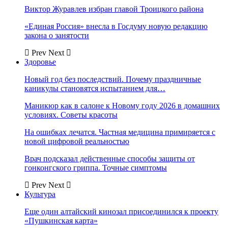
Виктор Журавлев избран главой Троицкого района
«Единая Россия» внесла в Госдуму новую редакцию
закона о занятости
Prev
Next
Здоровье
Новый год без последствий. Почему праздничные
каникулы становятся испытанием для…
Маникюр как в салоне к Новому году 2026 в домашних
условиях. Советы красоты
На ошибках лечатся. Частная медицина примиряется с
новой цифровой реальностью
Врач подсказал действенные способы защиты от
гонконгского гриппа. Точные симптомы
Prev
Next
Культура
Еще один алтайский кинозал присоединился к проекту
«Пушкинская карта»