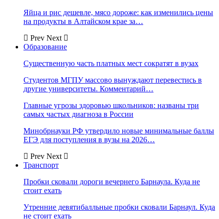
Яйца и рис дешевле, мясо дороже: как изменились цены
на продукты в Алтайском крае за…
Prev
Next
Образование
Существенную часть платных мест сократят в вузах
Студентов МГПУ массово вынуждают перевестись в
другие университеты. Комментарий…
Главные угрозы здоровью школьников: названы три
самых частых диагноза в России
Минобрнауки РФ утвердило новые минимальные баллы
ЕГЭ для поступления в вузы на 2026…
Prev
Next
Транспорт
Пробки сковали дороги вечернего Барнаула. Куда не
стоит ехать
Утренние девятибалльные пробки сковали Барнаул. Куда
не стоит ехать