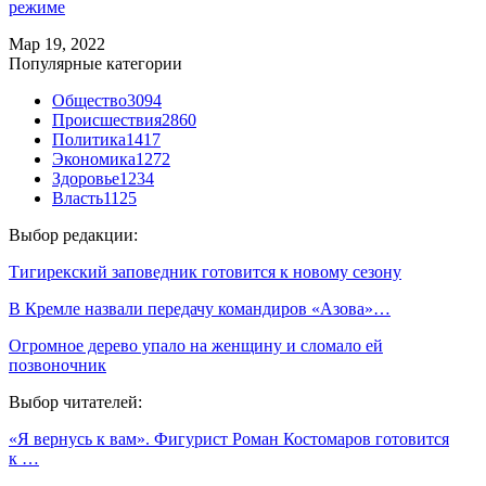
режиме
Мар 19, 2022
Популярные категории
Общество
3094
Происшествия
2860
Политика
1417
Экономика
1272
Здоровье
1234
Власть
1125
Выбор редакции:
Тигирекский заповедник готовится к новому сезону
В Кремле назвали передачу командиров «Азова»…
Огромное дерево упало на женщину и сломало ей
позвоночник
Выбор читателей:
«Я вернусь к вам». Фигурист Роман Костомаров готовится
к …