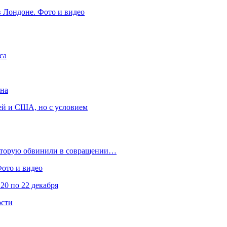
в Лондоне. Фото и видео
са
она
ей и США, но с условием
которую обвинили в совращении…
Фото и видео
20 по 22 декабря
ости