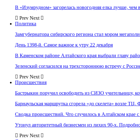
В «Изумрудном» загорелась новогодняя елка лучше, чем 
Prev
Next
Политика
Замгубернатора сибирского региона стал мэром мегаполи
День 1398-й. Самое важное к утру 22 декабря
В Каменском районе Алтайского края выбрали главу рай
Зеленский согласился на трехстороннюю встречу с Росси
Prev
Next
Происшествия
Бастрыкин поручил освободить из СИЗО учительницу, 
Барнаульская маршрутка сгорела «до скелета» возле ТЦ. 
Сводка происшествий. Что случилось в Алтайском крае с 
Утонул авторитетный бизнесмен из лихих 90-х. Подробн
Prev
Next