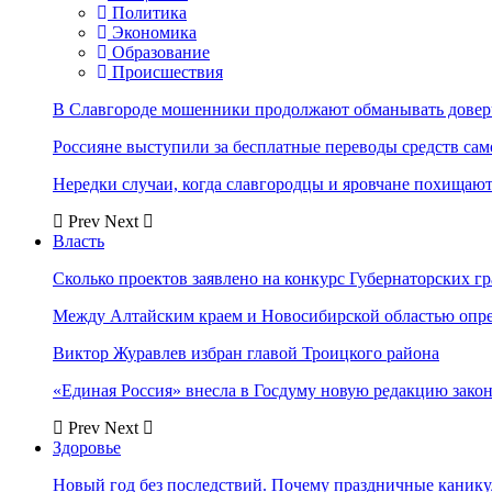
Политика
Экономика
Образование
Происшествия
В Славгороде мошенники продолжают обманывать довер
Россияне выступили за бесплатные переводы средств сам
Нередки случаи, когда славгородцы и яровчане похищают
Prev
Next
Власть
Сколько проектов заявлено на конкурс Губернаторских гр
Между Алтайским краем и Новосибирской областью опр
Виктор Журавлев избран главой Троицкого района
«Единая Россия» внесла в Госдуму новую редакцию закон
Prev
Next
Здоровье
Новый год без последствий. Почему праздничные каник