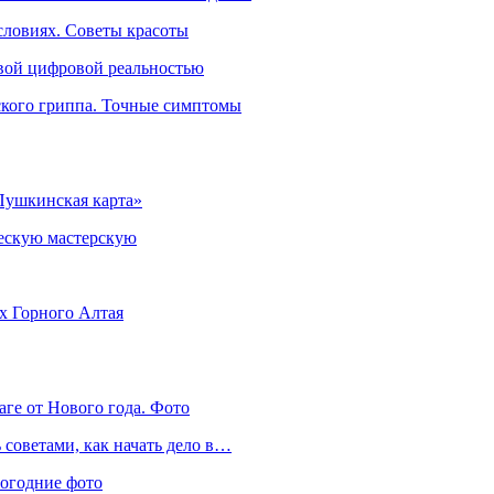
словиях. Советы красоты
овой цифровой реальностью
ского гриппа. Точные симптомы
Пушкинская карта»
ческую мастерскую
ях Горного Алтая
аге от Нового года. Фото
советами, как начать дело в…
вогодние фото