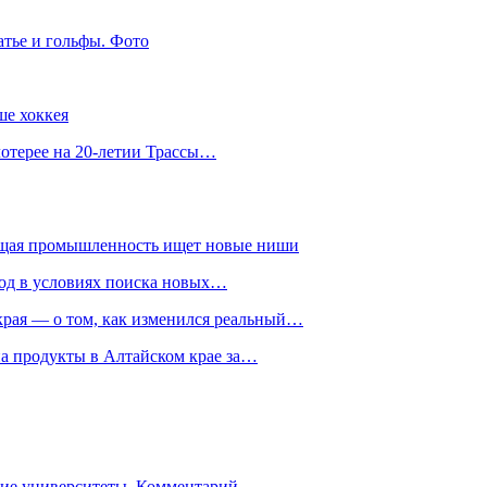
атье и гольфы. Фото
ше хоккея
лотерее на 20-летии Трассы…
ющая промышленность ищет новые ниши
год в условиях поиска новых…
рая — о том, как изменился реальный…
на продукты в Алтайском крае за…
гие университеты. Комментарий…