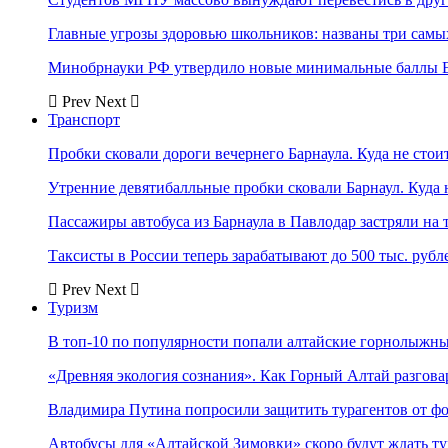
Главные угрозы здоровью школьников: названы три самых
Минобрнауки РФ утвердило новые минимальные баллы Е
Prev
Next
Транспорт
Пробки сковали дороги вечернего Барнаула. Куда не стоит
Утренние девятибалльные пробки сковали Барнаул. Куда н
Пассажиры автобуса из Барнаула в Павлодар застряли на 
Таксисты в России теперь зарабатывают до 500 тыс. рубл
Prev
Next
Туризм
В топ-10 по популярности попали алтайские горнолыжн
«Древняя экология сознания». Как Горный Алтай разгова
Владимира Путина попросили защитить турагентов от ф
Автобусы для «Алтайской Зимовки» скоро будут ждать ту