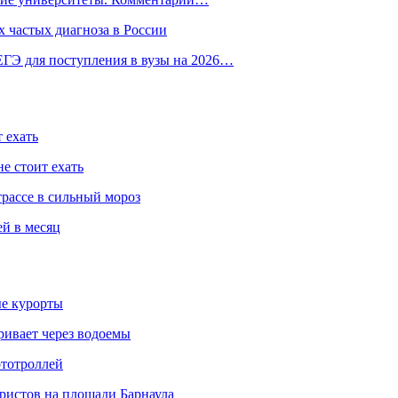
 частых диагноза в России
ГЭ для поступления в вузы на 2026…
 ехать
е стоит ехать
трассе в сильный мороз
ей в месяц
ые курорты
ривает через водоемы
ототроллей
ристов на площади Барнаула