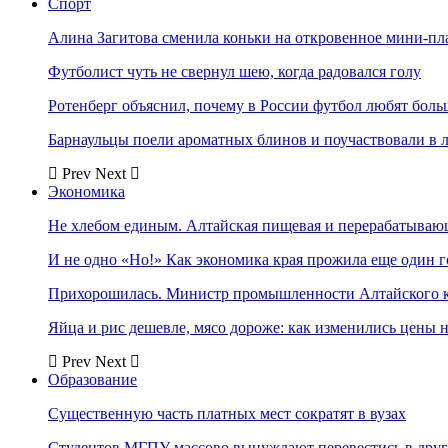
Спорт
Алина Загитова сменила коньки на откровенное мини-пл
Футболист чуть не свернул шею, когда радовался голу
Ротенберг объяснил, почему в России футбол любят боль
Барнаульцы поели ароматных блинов и поучаствовали в 
Prev
Next
Экономика
Не хлебом единым. Алтайская пищевая и перерабатыва
И не одно «Но!» Как экономика края прожила еще один 
Прихорошилась. Министр промышленности Алтайского к
Яйца и рис дешевле, мясо дороже: как изменились цены 
Prev
Next
Образование
Существенную часть платных мест сократят в вузах
Студентов МГПУ массово вынуждают перевестись в дру