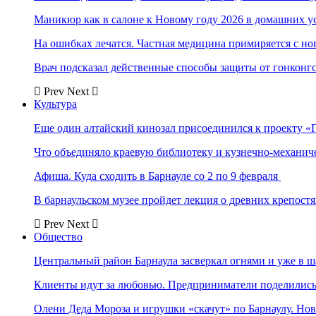
Маникюр как в салоне к Новому году 2026 в домашних у
На ошибках лечатся. Частная медицина примиряется с н
Врач подсказал действенные способы защиты от гонконг
Prev
Next
Культура
Еще один алтайский кинозал присоединился к проекту «
Что объединяло краевую библиотеку и кузнечно-механи
Афиша. Куда сходить в Барнауле со 2 по 9 февраля
В барнаульском музее пройдет лекция о древних крепост
Prev
Next
Общество
Центральный район Барнаула засверкал огнями и уже в ш
Клиенты идут за любовью. Предприниматели поделились 
Олени Деда Мороза и игрушки «скачут» по Барнаулу. Но