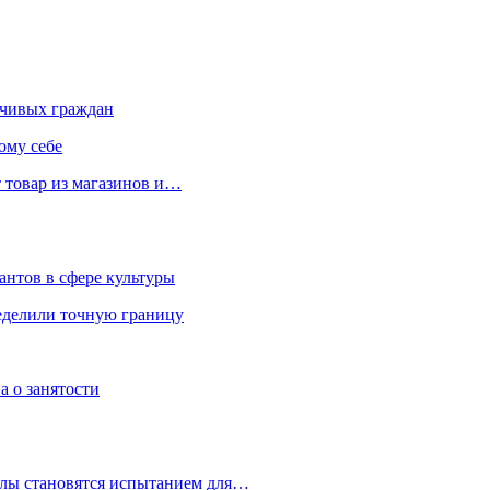
чивых граждан
ому себе
 товар из магазинов и…
антов в сфере культуры
еделили точную границу
а о занятости
улы становятся испытанием для…