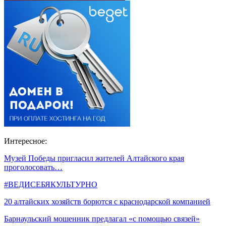
Интересное:
Музей Победы пригласил жителей Алтайского края
проголосовать…
#ВЕДИСЕБЯКУЛЬТУРНО
20 алтайских хозяйств борются с краснодарской компанией
Барнаульский мошенник предлагал «с помощью связей»