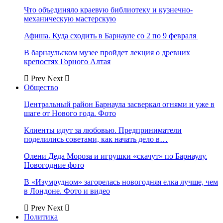
Что объединяло краевую библиотеку и кузнечно-
механическую мастерскую
Афиша. Куда сходить в Барнауле со 2 по 9 февраля
В барнаульском музее пройдет лекция о древних
крепостях Горного Алтая
Prev
Next
Общество
Центральный район Барнаула засверкал огнями и уже в
шаге от Нового года. Фото
Клиенты идут за любовью. Предприниматели
поделились советами, как начать дело в…
Олени Деда Мороза и игрушки «скачут» по Барнаулу.
Новогодние фото
В «Изумрудном» загорелась новогодняя елка лучше, чем
в Лондоне. Фото и видео
Prev
Next
Политика