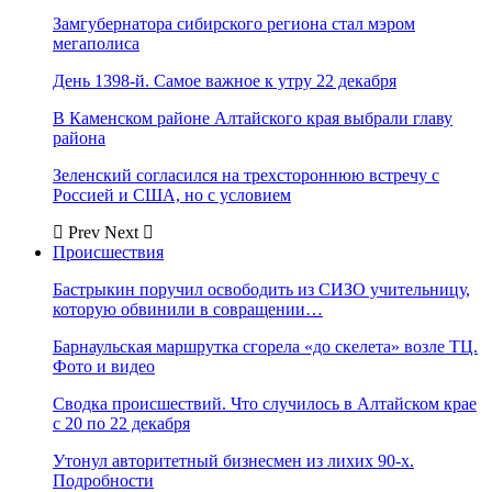
Замгубернатора сибирского региона стал мэром
мегаполиса
День 1398-й. Самое важное к утру 22 декабря
В Каменском районе Алтайского края выбрали главу
района
Зеленский согласился на трехстороннюю встречу с
Россией и США, но с условием
Prev
Next
Происшествия
Бастрыкин поручил освободить из СИЗО учительницу,
которую обвинили в совращении…
Барнаульская маршрутка сгорела «до скелета» возле ТЦ.
Фото и видео
Сводка происшествий. Что случилось в Алтайском крае
с 20 по 22 декабря
Утонул авторитетный бизнесмен из лихих 90-х.
Подробности