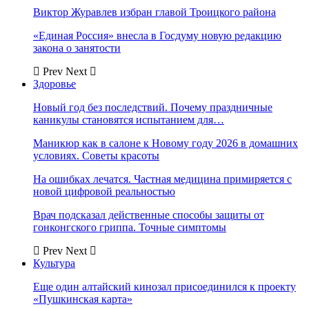
Виктор Журавлев избран главой Троицкого района
«Единая Россия» внесла в Госдуму новую редакцию
закона о занятости
Prev
Next
Здоровье
Новый год без последствий. Почему праздничные
каникулы становятся испытанием для…
Маникюр как в салоне к Новому году 2026 в домашних
условиях. Советы красоты
На ошибках лечатся. Частная медицина примиряется с
новой цифровой реальностью
Врач подсказал действенные способы защиты от
гонконгского гриппа. Точные симптомы
Prev
Next
Культура
Еще один алтайский кинозал присоединился к проекту
«Пушкинская карта»