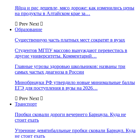
Яйца и рис дешевле, мясо дороже: как изменились цены
на продукты в Алтайском крае за…
Prev
Next
Образование
Существенную часть платных мест сократят в вузах
Студентов МГПУ массово вынуждают перевестись в
другие университеты. Комментарий…
Главные угрозы здоровью школьников: названы три
самых частых диагноза в России
Минобрнауки РФ утвердило новые минимальные баллы
ЕГЭ для поступления в вузы на 2026…
Prev
Next
Транспорт
Пробки сковали дороги вечернего Барнаула. Куда не
стоит ехать
Утренние девятибалльные пробки сковали Барнаул. Куда
не стоит ехать