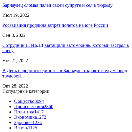
Барнаулец сломал палец своей супруге и сел в тюрьму
Июл 19, 2022
Росавиация продлила запрет полетов на юге России
Сен 8, 2022
Сотрудники ГИБДД вытащили автомобиль, который застрял в
снегу
Ноя 21, 2022
В День народного единства в Барнауле откроют стелу «Город
трудовой…
Окт 28, 2022
Популярные категории
Общество
3094
Происшествия
2860
Политика
1417
Экономика
1272
Здоровье
1234
Власть
1125