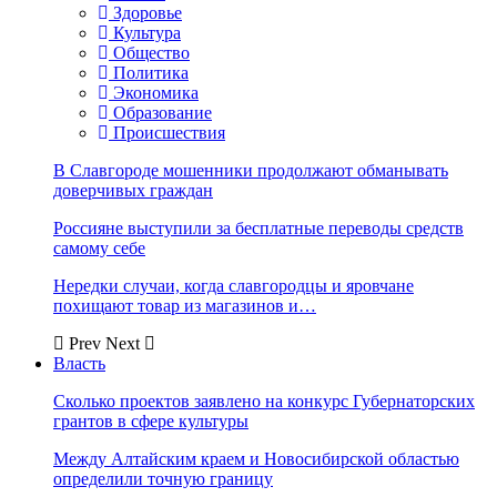
Здоровье
Культура
Общество
Политика
Экономика
Образование
Происшествия
В Славгороде мошенники продолжают обманывать
доверчивых граждан
Россияне выступили за бесплатные переводы средств
самому себе
Нередки случаи, когда славгородцы и яровчане
похищают товар из магазинов и…
Prev
Next
Власть
Сколько проектов заявлено на конкурс Губернаторских
грантов в сфере культуры
Между Алтайским краем и Новосибирской областью
определили точную границу