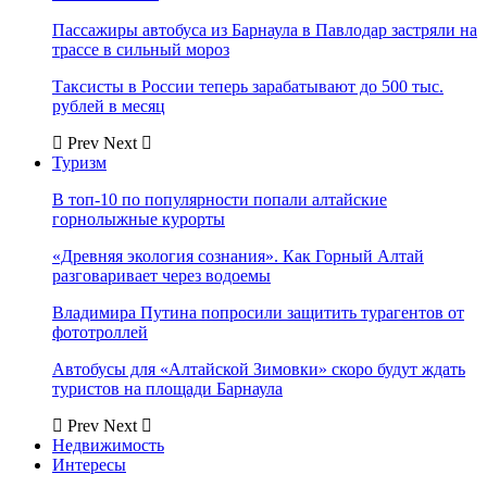
Пассажиры автобуса из Барнаула в Павлодар застряли на
трассе в сильный мороз
Таксисты в России теперь зарабатывают до 500 тыс.
рублей в месяц
Prev
Next
Туризм
В топ-10 по популярности попали алтайские
горнолыжные курорты
«Древняя экология сознания». Как Горный Алтай
разговаривает через водоемы
Владимира Путина попросили защитить турагентов от
фототроллей
Автобусы для «Алтайской Зимовки» скоро будут ждать
туристов на площади Барнаула
Prev
Next
Недвижимость
Интересы