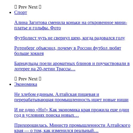
Prev
Next
Спорт
Алина Загитова сменила коньки на откровенное мини-
платье и гольфы. Фото
Футболист чуть не свернул шею, когда радовался голу
Ротенберг объяснил, почему в России футбол любят
больше хоккея
Барнаульцы поели ароматных блинов и поучаствовали в
лотерее на 20-летии Трассы…
Prev
Next
Экономика
Не хлебом единым. Алтайская пищевая и
перерабатывающая промышленность ищет новые ниши
И не одно «Но!» Как экономика края прожила еще один
год в условиях поиска новых…
Прихорошилась. Министр промышленности Алтайского
края — о том, как изменился реальный…