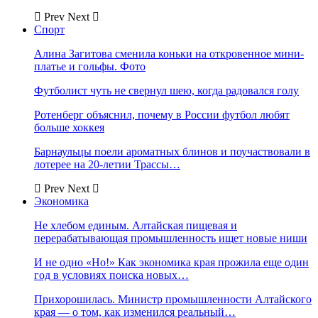
Prev
Next
Спорт
Алина Загитова сменила коньки на откровенное мини-
платье и гольфы. Фото
Футболист чуть не свернул шею, когда радовался голу
Ротенберг объяснил, почему в России футбол любят
больше хоккея
Барнаульцы поели ароматных блинов и поучаствовали в
лотерее на 20-летии Трассы…
Prev
Next
Экономика
Не хлебом единым. Алтайская пищевая и
перерабатывающая промышленность ищет новые ниши
И не одно «Но!» Как экономика края прожила еще один
год в условиях поиска новых…
Прихорошилась. Министр промышленности Алтайского
края — о том, как изменился реальный…