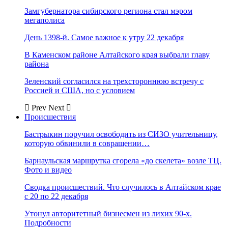
Замгубернатора сибирского региона стал мэром
мегаполиса
День 1398-й. Самое важное к утру 22 декабря
В Каменском районе Алтайского края выбрали главу
района
Зеленский согласился на трехстороннюю встречу с
Россией и США, но с условием
Prev
Next
Происшествия
Бастрыкин поручил освободить из СИЗО учительницу,
которую обвинили в совращении…
Барнаульская маршрутка сгорела «до скелета» возле ТЦ.
Фото и видео
Сводка происшествий. Что случилось в Алтайском крае
с 20 по 22 декабря
Утонул авторитетный бизнесмен из лихих 90-х.
Подробности