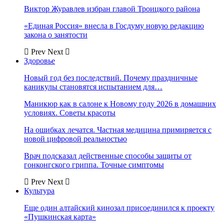
Виктор Журавлев избран главой Троицкого района
«Единая Россия» внесла в Госдуму новую редакцию
закона о занятости
Prev
Next
Здоровье
Новый год без последствий. Почему праздничные
каникулы становятся испытанием для…
Маникюр как в салоне к Новому году 2026 в домашних
условиях. Советы красоты
На ошибках лечатся. Частная медицина примиряется с
новой цифровой реальностью
Врач подсказал действенные способы защиты от
гонконгского гриппа. Точные симптомы
Prev
Next
Культура
Еще один алтайский кинозал присоединился к проекту
«Пушкинская карта»