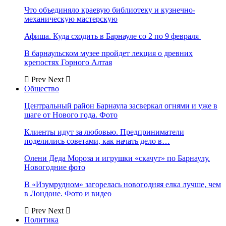
Что объединяло краевую библиотеку и кузнечно-
механическую мастерскую
Афиша. Куда сходить в Барнауле со 2 по 9 февраля
В барнаульском музее пройдет лекция о древних
крепостях Горного Алтая
Prev
Next
Общество
Центральный район Барнаула засверкал огнями и уже в
шаге от Нового года. Фото
Клиенты идут за любовью. Предприниматели
поделились советами, как начать дело в…
Олени Деда Мороза и игрушки «скачут» по Барнаулу.
Новогодние фото
В «Изумрудном» загорелась новогодняя елка лучше, чем
в Лондоне. Фото и видео
Prev
Next
Политика