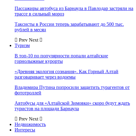
Пассажиры автобуса из Барнаула в Павлодар застряли на
трассе в сильный мороз
Таксисты в России теперь зарабатывают до 500 тыс.
рублей в месяц
Prev
Next
Туризм
В топ-10 по популярности попали алтайские
горнолыжные курорты
«Древняя экология сознания». Как Горный Алтай
разговаривает через водоемы
Владимира Путина попросили защитить турагентов от
фототроллей
Автобусы для «Алтайской Зимовки» скоро будут ждать
туристов на площади Барнаула
Prev
Next
Недвижимость
Интересы