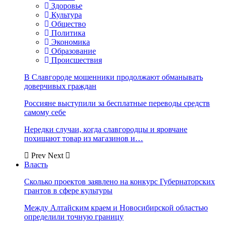
Здоровье
Культура
Общество
Политика
Экономика
Образование
Происшествия
В Славгороде мошенники продолжают обманывать
доверчивых граждан
Россияне выступили за бесплатные переводы средств
самому себе
Нередки случаи, когда славгородцы и яровчане
похищают товар из магазинов и…
Prev
Next
Власть
Сколько проектов заявлено на конкурс Губернаторских
грантов в сфере культуры
Между Алтайским краем и Новосибирской областью
определили точную границу