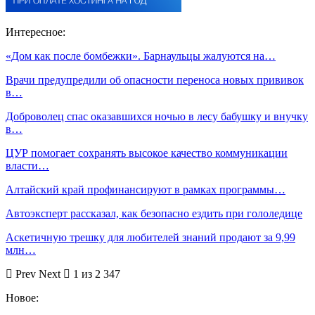
Интересное:
«Дом как после бомбежки». Барнаульцы жалуются на…
Врачи предупредили об опасности переноса новых прививок
в…
Доброволец спас оказавшихся ночью в лесу бабушку и внучку
в…
ЦУР помогает сохранять высокое качество коммуникации
власти…
Алтайский край профинансируют в рамках программы…
Автоэксперт рассказал, как безопасно ездить при гололедице
Аскетичную трешку для любителей знаний продают за 9,99
млн…
Prev
Next
1 из 2 347
Новое: