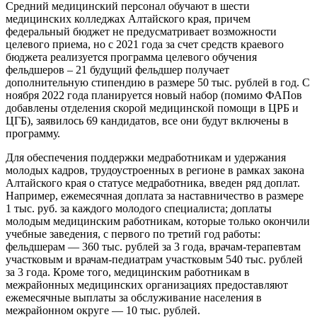
Средний медицинский персонал обучают в шести
медицинских колледжах Алтайского края, причем
федеральный бюджет не предусматривает возможности
целевого приема, но с 2021 года за счет средств краевого
бюджета реализуется программа целевого обучения
фельдшеров – 21 будущий фельдшер получает
дополнительную стипендию в размере 50 тыс. рублей в год. С
ноября 2022 года планируется новый набор (помимо ФАПов
добавлены отделения скорой медицинской помощи в ЦРБ и
ЦГБ), заявилось 69 кандидатов, все они будут включены в
программу.
Для обеспечения поддержки медработникам и удержания
молодых кадров, трудоустроенных в регионе в рамках закона
Алтайского края о статусе медработника, введен ряд доплат.
Например, ежемесячная доплата за наставничество в размере
1 тыс. руб. за каждого молодого специалиста; доплаты
молодым медицинским работникам, которые только окончили
учебные заведения, с первого по третий год работы:
фельдшерам — 360 тыс. рублей за 3 года, врачам-терапевтам
участковым и врачам-педиатрам участковым 540 тыс. рублей
за 3 года. Кроме того, медицинским работникам в
межрайонных медицинских организациях предоставляют
ежемесячные выплаты за обслуживание населения в
межрайонном округе — 10 тыс. рублей.