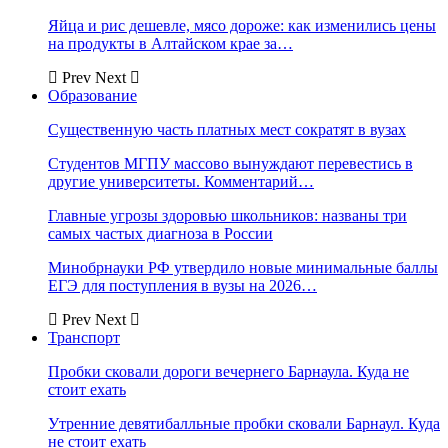
Яйца и рис дешевле, мясо дороже: как изменились цены
на продукты в Алтайском крае за…
Prev
Next
Образование
Существенную часть платных мест сократят в вузах
Студентов МГПУ массово вынуждают перевестись в
другие университеты. Комментарий…
Главные угрозы здоровью школьников: названы три
самых частых диагноза в России
Минобрнауки РФ утвердило новые минимальные баллы
ЕГЭ для поступления в вузы на 2026…
Prev
Next
Транспорт
Пробки сковали дороги вечернего Барнаула. Куда не
стоит ехать
Утренние девятибалльные пробки сковали Барнаул. Куда
не стоит ехать