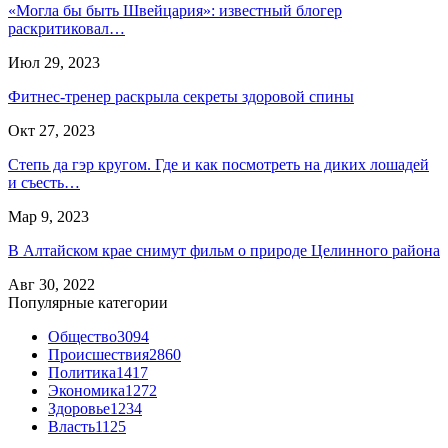
«Могла бы быть Швейцария»: известный блогер
раскритиковал…
Июл 29, 2023
Фитнес-тренер раскрыла секреты здоровой спины
Окт 27, 2023
Степь да гэр кругом. Где и как посмотреть на диких лошадей
и съесть…
Мар 9, 2023
В Алтайском крае снимут фильм о природе Целинного района
Авг 30, 2022
Популярные категории
Общество
3094
Происшествия
2860
Политика
1417
Экономика
1272
Здоровье
1234
Власть
1125