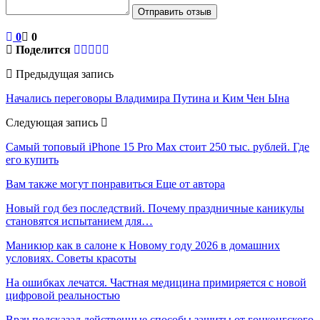
Отправить отзыв
0
0
Поделится
Предыдущая запись
Начались переговоры Владимира Путина и Ким Чен Ына
Следующая запись
Самый топовый iPhone 15 Pro Max стоит 250 тыс. рублей. Где
его купить
Вам также могут понравиться
Еще от автора
Новый год без последствий. Почему праздничные каникулы
становятся испытанием для…
Маникюр как в салоне к Новому году 2026 в домашних
условиях. Советы красоты
На ошибках лечатся. Частная медицина примиряется с новой
цифровой реальностью
Врач подсказал действенные способы защиты от гонконгского