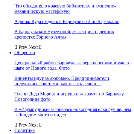
Что объединяло краевую библиотеку и кузнечно-
механическую мастерскую
Афиша. Куда сходить в Барнауле со 2 по 9 февраля
В барнаульском музее пройдет лекция о древних
крепостях Горного Алтая
Prev
Next
Общество
Центральный район Барнаула засверкал огнями и уже в
шаге от Нового года. Фото
Клиенты идут за любовью. Предприниматели
поделились советами, как начать дело в…
Олени Деда Мороза и игрушки «скачут» по Барнаулу.
Новогодние фото
В «Изумрудном» загорелась новогодняя елка лучше, чем
в Лондоне. Фото и видео
Prev
Next
Политика