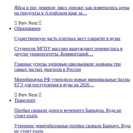
Яйца и рис дешевле, мясо дороже: как изменились цены
на продукты в Алтайском крае за…
Prev
Next
Образование
Существенную часть платных мест сократят в вузах
Студентов МГПУ массово вынуждают перевестись в
другие университеты. Комментарий…
Главные угрозы здоровью школьников: названы три
самых частых диагноза в России
Минобрнауки РФ утвердило новые минимальные баллы
ЕГЭ для поступления в вузы на 2026…
Prev
Next
Транспорт
Пробки сковали дороги вечернего Барнаула. Куда не
стоит ехать
Утренние девятибалльные пробки сковали Барнаул. Куда
не стоит ехать