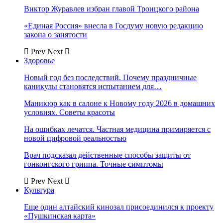
Виктор Журавлев избран главой Троицкого района
«Единая Россия» внесла в Госдуму новую редакцию
закона о занятости
Prev
Next
Здоровье
Новый год без последствий. Почему праздничные
каникулы становятся испытанием для…
Маникюр как в салоне к Новому году 2026 в домашних
условиях. Советы красоты
На ошибках лечатся. Частная медицина примиряется с
новой цифровой реальностью
Врач подсказал действенные способы защиты от
гонконгского гриппа. Точные симптомы
Prev
Next
Культура
Еще один алтайский кинозал присоединился к проекту
«Пушкинская карта»