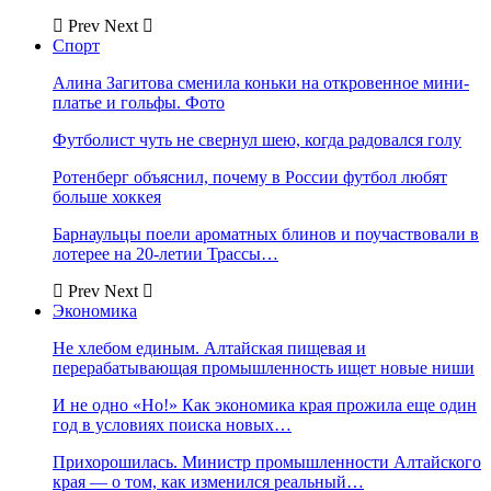
Prev
Next
Спорт
Алина Загитова сменила коньки на откровенное мини-
платье и гольфы. Фото
Футболист чуть не свернул шею, когда радовался голу
Ротенберг объяснил, почему в России футбол любят
больше хоккея
Барнаульцы поели ароматных блинов и поучаствовали в
лотерее на 20-летии Трассы…
Prev
Next
Экономика
Не хлебом единым. Алтайская пищевая и
перерабатывающая промышленность ищет новые ниши
И не одно «Но!» Как экономика края прожила еще один
год в условиях поиска новых…
Прихорошилась. Министр промышленности Алтайского
края — о том, как изменился реальный…