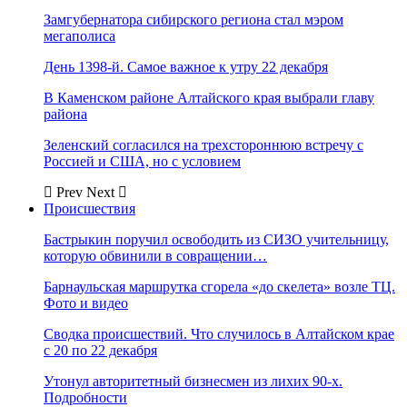
Замгубернатора сибирского региона стал мэром
мегаполиса
День 1398-й. Самое важное к утру 22 декабря
В Каменском районе Алтайского края выбрали главу
района
Зеленский согласился на трехстороннюю встречу с
Россией и США, но с условием
Prev
Next
Происшествия
Бастрыкин поручил освободить из СИЗО учительницу,
которую обвинили в совращении…
Барнаульская маршрутка сгорела «до скелета» возле ТЦ.
Фото и видео
Сводка происшествий. Что случилось в Алтайском крае
с 20 по 22 декабря
Утонул авторитетный бизнесмен из лихих 90-х.
Подробности