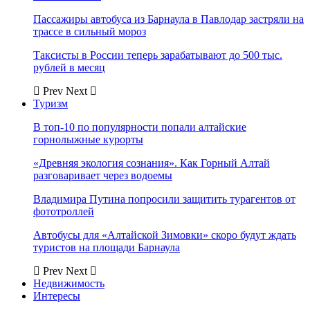
Пассажиры автобуса из Барнаула в Павлодар застряли на
трассе в сильный мороз
Таксисты в России теперь зарабатывают до 500 тыс.
рублей в месяц
Prev
Next
Туризм
В топ-10 по популярности попали алтайские
горнолыжные курорты
«Древняя экология сознания». Как Горный Алтай
разговаривает через водоемы
Владимира Путина попросили защитить турагентов от
фототроллей
Автобусы для «Алтайской Зимовки» скоро будут ждать
туристов на площади Барнаула
Prev
Next
Недвижимость
Интересы