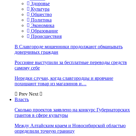
Здоровье
Культура
Общество
Политика
Экономика
Образование
Происшествия
В Славгороде мошенники продолжают обманывать
доверчивых граждан
Россияне выступили за бесплатные переводы средств
самому себе
Нередки случаи, когда славгородцы и яровчане
похищают товар из магазинов и…
Prev
Next
Власть
Сколько проектов заявлено на конкурс Губернаторских
грантов в сфере культуры
Между Алтайским краем и Новосибирской областью
определили точную границу