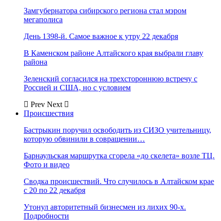
Замгубернатора сибирского региона стал мэром
мегаполиса
День 1398-й. Самое важное к утру 22 декабря
В Каменском районе Алтайского края выбрали главу
района
Зеленский согласился на трехстороннюю встречу с
Россией и США, но с условием
Prev
Next
Происшествия
Бастрыкин поручил освободить из СИЗО учительницу,
которую обвинили в совращении…
Барнаульская маршрутка сгорела «до скелета» возле ТЦ.
Фото и видео
Сводка происшествий. Что случилось в Алтайском крае
с 20 по 22 декабря
Утонул авторитетный бизнесмен из лихих 90-х.
Подробности