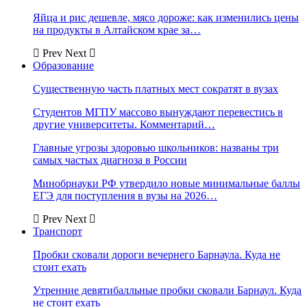
Яйца и рис дешевле, мясо дороже: как изменились цены
на продукты в Алтайском крае за…
Prev
Next
Образование
Существенную часть платных мест сократят в вузах
Студентов МГПУ массово вынуждают перевестись в
другие университеты. Комментарий…
Главные угрозы здоровью школьников: названы три
самых частых диагноза в России
Минобрнауки РФ утвердило новые минимальные баллы
ЕГЭ для поступления в вузы на 2026…
Prev
Next
Транспорт
Пробки сковали дороги вечернего Барнаула. Куда не
стоит ехать
Утренние девятибалльные пробки сковали Барнаул. Куда
не стоит ехать