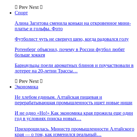
Prev
Next
Спорт
Алина Загитова сменила коньки на откровенное мини-
платье и гольфы. Фото
Футболист чуть не свернул шею, когда радовался голу
Ротенберг объяснил, почему в России футбол любят
больше хоккея
Барнаульцы поели ароматных блинов и поучаствовали в
лотерее на 20-летии Трассы…
Prev
Next
Экономика
Не хлебом единым. Алтайская пищевая и
перерабатывающая промышленность ищет новые ниши
И не одно «Но!» Как экономика края прожила еще один
год в условиях поиска новых…
Прихорошилась. Министр промышленности Алтайского
края — о том, как изменился реальный…