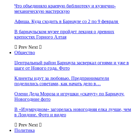
Что объединяло краевую библиотеку и кузнечно-
механическую мастерскую
Афиша. Куда сходить в Барнауле со 2 по 9 февраля
В барнаульском музее пройдет лекция о древних
крепостях Горного Алтая
Prev
Next
Общество
Центральный район Барнаула засверкал огнями и уже в
шаге от Нового года. Фото
Клиенты идут за любовью. Предприниматели
поделились советами, как начать дело в…
Олени Деда Мороза и игрушки «скачут» по Барнаулу.
Новогодние фото
В «Изумрудном» загорелась новогодняя елка лучше, чем
в Лондоне. Фото и видео
Prev
Next
Политика