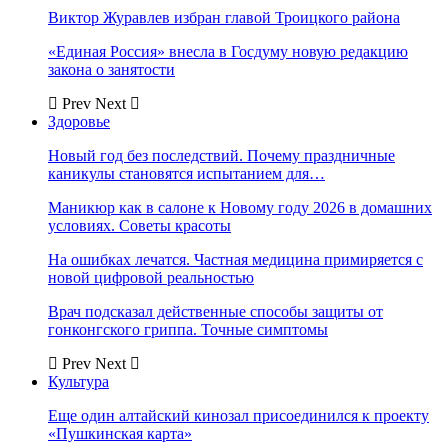
Виктор Журавлев избран главой Троицкого района
«Единая Россия» внесла в Госдуму новую редакцию
закона о занятости
Prev
Next
Здоровье
Новый год без последствий. Почему праздничные
каникулы становятся испытанием для…
Маникюр как в салоне к Новому году 2026 в домашних
условиях. Советы красоты
На ошибках лечатся. Частная медицина примиряется с
новой цифровой реальностью
Врач подсказал действенные способы защиты от
гонконгского гриппа. Точные симптомы
Prev
Next
Культура
Еще один алтайский кинозал присоединился к проекту
«Пушкинская карта»