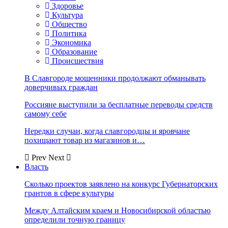
Здоровье
Культура
Общество
Политика
Экономика
Образование
Происшествия
В Славгороде мошенники продолжают обманывать
доверчивых граждан
Россияне выступили за бесплатные переводы средств
самому себе
Нередки случаи, когда славгородцы и яровчане
похищают товар из магазинов и…
Prev
Next
Власть
Сколько проектов заявлено на конкурс Губернаторских
грантов в сфере культуры
Между Алтайским краем и Новосибирской областью
определили точную границу