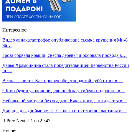
Интересное:
Видео авиакатастрофы: опубликована съемка крушения Ми-8
на…
Гроза сорвала крыши, снесла деревья и оборвала провода в…
Дарья Храмойкина стала победительницей первенства России
по…
Весна — чиста. Как прошел общегородской субботник в …
СК возбудил уголовное дело по факту гибели подростка в…
Небольшой минус и без осадков. Какая погода ожидается в…
Дворцы для Дюймовочек. Сколько стоят микроквартиры в …
Prev
Next
1 из 2 347
Новое: