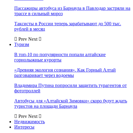
Пассажиры автобуса из Барнаула в Павлодар застряли на
трассе в сильный мороз
Таксисты в России теперь зарабатывают до 500 тыс.
рублей в месяц
Prev
Next
Туризм
В топ-10 по популярности попали алтайские
горнолыжные курорты
«Древняя экология сознания». Как Горный Алтай
разговаривает через водоемы
Владимира Путина попросили защитить турагентов от
фототроллей
Автобусы для «Алтайской Зимовки» скоро будут ждать
туристов на площади Барнаула
Prev
Next
Недвижимость
Интересы