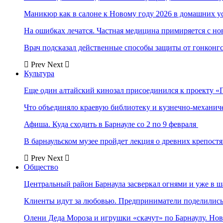
Маникюр как в салоне к Новому году 2026 в домашних у
На ошибках лечатся. Частная медицина примиряется с н
Врач подсказал действенные способы защиты от гонконг
Prev
Next
Культура
Еще один алтайский кинозал присоединился к проекту «
Что объединяло краевую библиотеку и кузнечно-механи
Афиша. Куда сходить в Барнауле со 2 по 9 февраля
В барнаульском музее пройдет лекция о древних крепост
Prev
Next
Общество
Центральный район Барнаула засверкал огнями и уже в ш
Клиенты идут за любовью. Предприниматели поделились 
Олени Деда Мороза и игрушки «скачут» по Барнаулу. Но