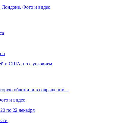
в Лондоне. Фото и видео
са
она
ей и США, но с условием
которую обвинили в совращении…
Фото и видео
20 по 22 декабря
ости