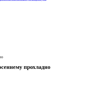
но
-осеннему прохладно