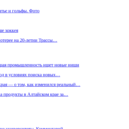
атье и гольфы. Фото
ше хоккея
лотерее на 20-летии Трассы…
ющая промышленность ищет новые ниши
год в условиях поиска новых…
рая — о том, как изменился реальный…
на продукты в Алтайском крае за…
гие университеты. Комментарий…