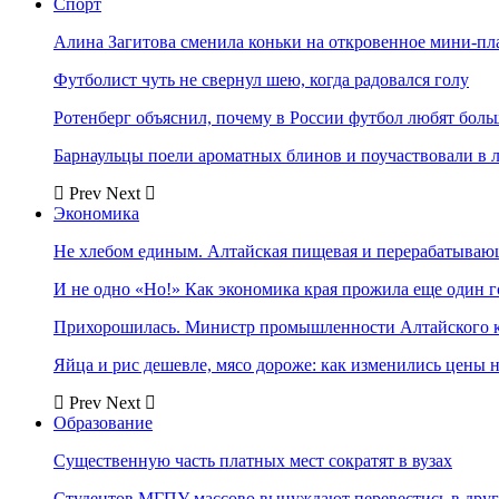
Спорт
Алина Загитова сменила коньки на откровенное мини-пл
Футболист чуть не свернул шею, когда радовался голу
Ротенберг объяснил, почему в России футбол любят боль
Барнаульцы поели ароматных блинов и поучаствовали в 
Prev
Next
Экономика
Не хлебом единым. Алтайская пищевая и перерабатыва
И не одно «Но!» Как экономика края прожила еще один 
Прихорошилась. Министр промышленности Алтайского к
Яйца и рис дешевле, мясо дороже: как изменились цены 
Prev
Next
Образование
Существенную часть платных мест сократят в вузах
Студентов МГПУ массово вынуждают перевестись в дру