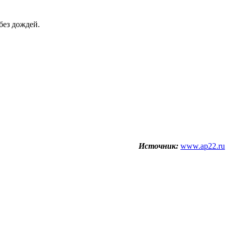
без дождей.
Источник:
www.ap22.ru