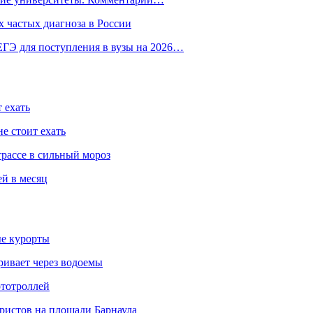
 частых диагноза в России
ГЭ для поступления в вузы на 2026…
 ехать
е стоит ехать
трассе в сильный мороз
ей в месяц
ые курорты
ривает через водоемы
ототроллей
ристов на площади Барнаула