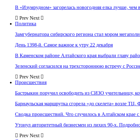
В «Изумрудном» загорелась новогодняя елка лучше, чем 
Prev
Next
Политика
Замгубернатора сибирского региона стал мэром мегаполи
День 1398-й. Самое важное к утру 22 декабря
В Каменском районе Алтайского края выбрали главу рай
Зеленский согласился на трехстороннюю встречу с Росси
Prev
Next
Происшествия
Бастрыкин поручил освободить из СИЗО учительницу, 
Барнаульская маршрутка сгорела «до скелета» возле ТЦ. 
Сводка происшествий. Что случилось в Алтайском крае с 
Утонул авторитетный бизнесмен из лихих 90-х. Подробн
Prev
Next