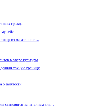
чивых граждан
ому себе
 товар из магазинов и…
антов в сфере культуры
еделили точную границу
а о занятости
улы становятся испытанием для…