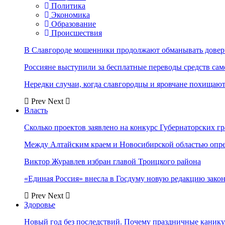
Политика
Экономика
Образование
Происшествия
В Славгороде мошенники продолжают обманывать довер
Россияне выступили за бесплатные переводы средств сам
Нередки случаи, когда славгородцы и яровчане похищают
Prev
Next
Власть
Сколько проектов заявлено на конкурс Губернаторских гр
Между Алтайским краем и Новосибирской областью опр
Виктор Журавлев избран главой Троицкого района
«Единая Россия» внесла в Госдуму новую редакцию закон
Prev
Next
Здоровье
Новый год без последствий. Почему праздничные каник