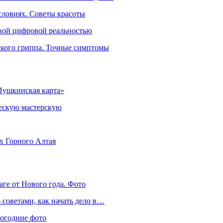
словиях. Советы красоты
овой цифровой реальностью
ского гриппа. Точные симптомы
Пушкинская карта»
ческую мастерскую
ях Горного Алтая
аге от Нового года. Фото
советами, как начать дело в…
вогодние фото