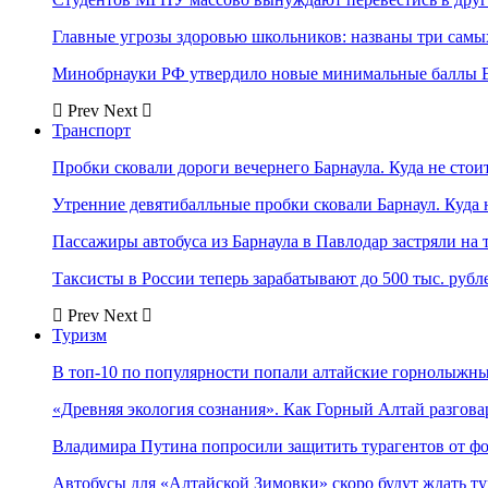
Главные угрозы здоровью школьников: названы три самых
Минобрнауки РФ утвердило новые минимальные баллы Е
Prev
Next
Транспорт
Пробки сковали дороги вечернего Барнаула. Куда не стоит
Утренние девятибалльные пробки сковали Барнаул. Куда н
Пассажиры автобуса из Барнаула в Павлодар застряли на 
Таксисты в России теперь зарабатывают до 500 тыс. рубл
Prev
Next
Туризм
В топ-10 по популярности попали алтайские горнолыжн
«Древняя экология сознания». Как Горный Алтай разгова
Владимира Путина попросили защитить турагентов от ф
Автобусы для «Алтайской Зимовки» скоро будут ждать ту