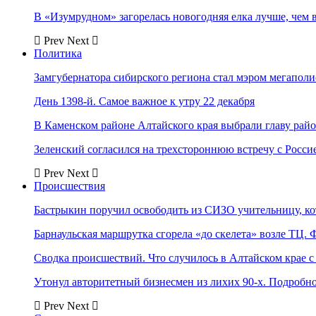
В «Изумрудном» загорелась новогодняя елка лучше, чем 
Prev
Next
Политика
Замгубернатора сибирского региона стал мэром мегаполи
День 1398-й. Самое важное к утру 22 декабря
В Каменском районе Алтайского края выбрали главу рай
Зеленский согласился на трехстороннюю встречу с Росси
Prev
Next
Происшествия
Бастрыкин поручил освободить из СИЗО учительницу, 
Барнаульская маршрутка сгорела «до скелета» возле ТЦ. 
Сводка происшествий. Что случилось в Алтайском крае с 
Утонул авторитетный бизнесмен из лихих 90-х. Подробн
Prev
Next