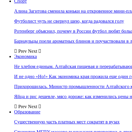
Спорт
Алина Загитова сменила коньки на откровенное мини-пл
Футболист чуть не свернул шею, когда радовался голу
Ротенберг объяснил, почему в России футбол любят боль
Барнаульцы поели ароматных блинов и поучаствовали в 
Prev
Next
Экономика
Не хлебом единым. Алтайская пищевая и перерабатыва
И не одно «Но!» Как экономика края прожила еще один 
Прихорошилась. Министр промышленности Алтайского к
Яйца и рис дешевле, мясо дороже: как изменились цены 
Prev
Next
Образование
Существенную часть платных мест сократят в вузах
Студентов МГПУ массово вынуждают перевестись в дру