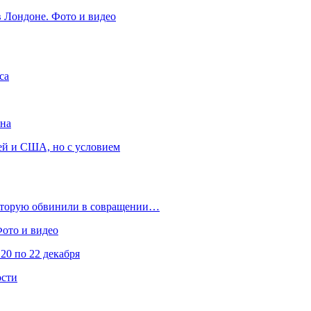
в Лондоне. Фото и видео
са
она
ей и США, но с условием
которую обвинили в совращении…
Фото и видео
20 по 22 декабря
ости