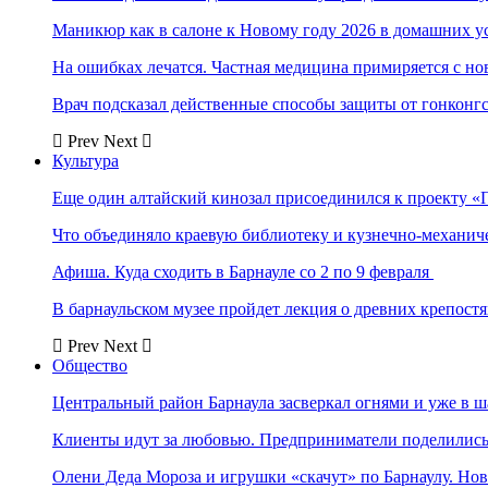
Маникюр как в салоне к Новому году 2026 в домашних у
На ошибках лечатся. Частная медицина примиряется с н
Врач подсказал действенные способы защиты от гонконг
Prev
Next
Культура
Еще один алтайский кинозал присоединился к проекту «
Что объединяло краевую библиотеку и кузнечно-механи
Афиша. Куда сходить в Барнауле со 2 по 9 февраля
В барнаульском музее пройдет лекция о древних крепост
Prev
Next
Общество
Центральный район Барнаула засверкал огнями и уже в ш
Клиенты идут за любовью. Предприниматели поделились 
Олени Деда Мороза и игрушки «скачут» по Барнаулу. Но