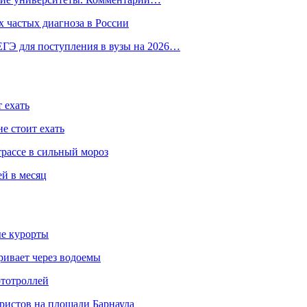
 частых диагноза в России
ГЭ для поступления в вузы на 2026…
 ехать
е стоит ехать
трассе в сильный мороз
ей в месяц
ые курорты
ривает через водоемы
ототроллей
ристов на площади Барнаула