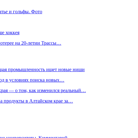
атье и гольфы. Фото
ше хоккея
лотерее на 20-летии Трассы…
ющая промышленность ищет новые ниши
год в условиях поиска новых…
рая — о том, как изменился реальный…
на продукты в Алтайском крае за…
гие университеты. Комментарий…