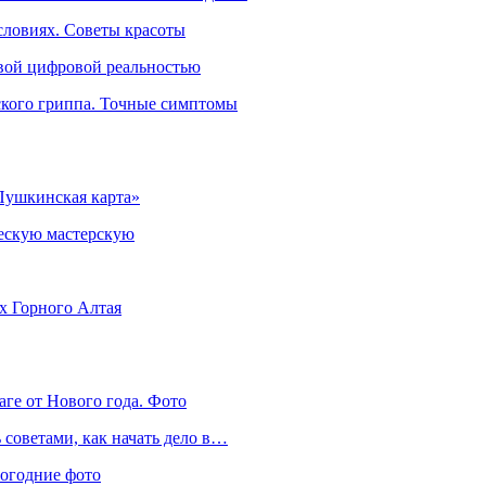
словиях. Советы красоты
овой цифровой реальностью
ского гриппа. Точные симптомы
Пушкинская карта»
ческую мастерскую
ях Горного Алтая
аге от Нового года. Фото
советами, как начать дело в…
вогодние фото