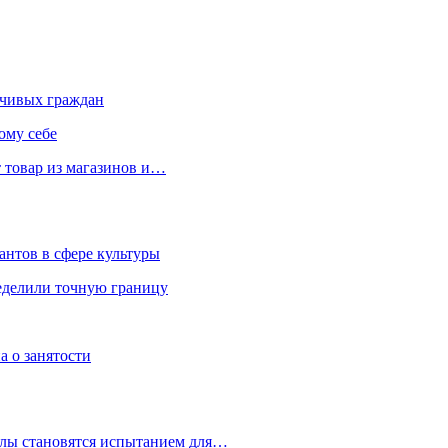
чивых граждан
ому себе
 товар из магазинов и…
антов в сфере культуры
еделили точную границу
а о занятости
улы становятся испытанием для…