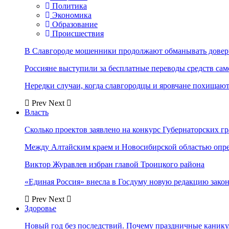
Политика
Экономика
Образование
Происшествия
В Славгороде мошенники продолжают обманывать довер
Россияне выступили за бесплатные переводы средств сам
Нередки случаи, когда славгородцы и яровчане похищают
Prev
Next
Власть
Сколько проектов заявлено на конкурс Губернаторских гр
Между Алтайским краем и Новосибирской областью опр
Виктор Журавлев избран главой Троицкого района
«Единая Россия» внесла в Госдуму новую редакцию закон
Prev
Next
Здоровье
Новый год без последствий. Почему праздничные каник