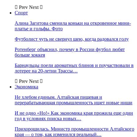
Prev
Next
Спорт
Алина Загитова сменила коньки на откровенное мини-
платье и гольфы. Фото
Футболист чуть не свернул шею, когда радовался голу
Ротенберг объяснил, почему в России футбол любят
больше хоккея
Барнаульцы поели ароматных блинов и поучаствовали в
лотерее на 20-летии Трассы…
Prev
Next
Экономика
Не хлебом единым. Алтайская пищевая и
перерабатывающая промышленность ищет новые ниши
И не одно «Но!» Как экономика края прожила еще один
год в условиях поиска новых…
Прихорошилась. Министр промышленности Алтайского
края — о том, как изменился реальный…