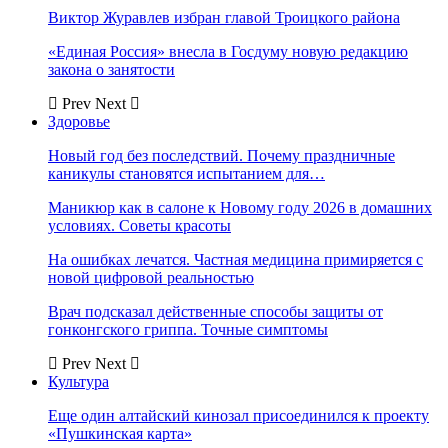
Виктор Журавлев избран главой Троицкого района
«Единая Россия» внесла в Госдуму новую редакцию
закона о занятости
Prev
Next
Здоровье
Новый год без последствий. Почему праздничные
каникулы становятся испытанием для…
Маникюр как в салоне к Новому году 2026 в домашних
условиях. Советы красоты
На ошибках лечатся. Частная медицина примиряется с
новой цифровой реальностью
Врач подсказал действенные способы защиты от
гонконгского гриппа. Точные симптомы
Prev
Next
Культура
Еще один алтайский кинозал присоединился к проекту
«Пушкинская карта»