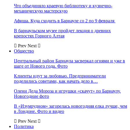
Что объединяло краевую библиотеку и кузнечно-
механическую мастерскую
Афиша. Куда сходить в Барнауле со 2 по 9 февраля
В барнаульском музее пройдет лекция о древних
крепостях Горного Алтая
Prev
Next
Общество
Центральный район Барнаула засверкал огнями и уже в
шаге от Нового года. Фото
Клиенты идут за любовью. Предприниматели
поделились советами, как начать дело в…
Олени Деда Мороза и игрушки «скачут» по Барнаулу.
Новогодние фото
В «Изумрудном» загорелась новогодняя елка лучше, чем
в Лондоне. Фото и видео
Prev
Next
Политика