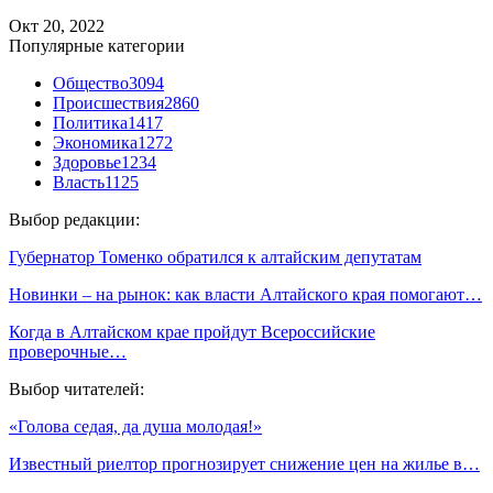
Окт 20, 2022
Популярные категории
Общество
3094
Происшествия
2860
Политика
1417
Экономика
1272
Здоровье
1234
Власть
1125
Выбор редакции:
Губернатор Томенко обратился к алтайским депутатам
Новинки – на рынок: как власти Алтайского края помогают…
Когда в Алтайском крае пройдут Всероссийские
проверочные…
Выбор читателей:
«Голова седая, да душа молодая!»
Известный риелтор прогнозирует снижение цен на жилье в…