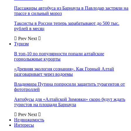
Пассажиры автобуса из Барнаула в Павлодар застряли на
трассе в сильный мороз
Таксисты в России теперь зарабатывают до 500 тыс.
рублей в месяц
Prev
Next
Туризм
В топ-10 по популярности попали алтайские
горнолыжные курорты
«Древняя экология сознания». Как Горный Алтай
разговаривает через водоемы
Владимира Путина попросили защитить турагентов от
фототроллей
Автобусы для «Алтайской Зимовки» скоро будут ждать
туристов на площади Барнаула
Prev
Next
Недвижимость
Интересы