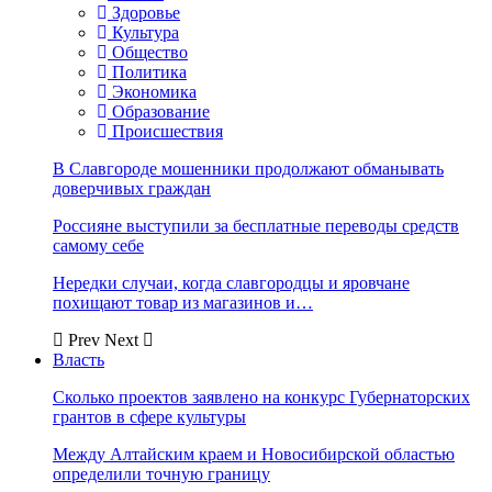
Здоровье
Культура
Общество
Политика
Экономика
Образование
Происшествия
В Славгороде мошенники продолжают обманывать
доверчивых граждан
Россияне выступили за бесплатные переводы средств
самому себе
Нередки случаи, когда славгородцы и яровчане
похищают товар из магазинов и…
Prev
Next
Власть
Сколько проектов заявлено на конкурс Губернаторских
грантов в сфере культуры
Между Алтайским краем и Новосибирской областью
определили точную границу