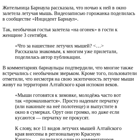
Жительница Барнаула рассказала, что ночью к ней в окно
залетела летучая мышь. Видеозаписью горожанка поделилась
в сообществе «Инцидент Барнаул».
Так, необычная гостья залетела «на огонек» в гости к
женщине 3 сентября.
«Что за нашествие летучих мышей? <…>
Рассказала знакомым, к многим уже прилетали,
поделилась автор публикации.
В комментариях барнаульцы подтвердили, что многие также
встречались с необычным зверьком. Кроме того, пользователи
отметили, что несмотря на свою экзотичность летучие мыши
живут на территории Алтайского края испокон веков.
«Мыши готовятся к зимовке, молодёжь часто вот
так «промахивается». Просто наденьте перчатку
(или накиньте на неё полотенце) и выпустите в
окно в сумерках. Орут они громко, но даже если
кусаются — перчатку не прокусят.
К слову, все 11 видов летучих мышей Алтайского
края внесены в региональную Красную
Книгу», — поделился один из комментаторов.