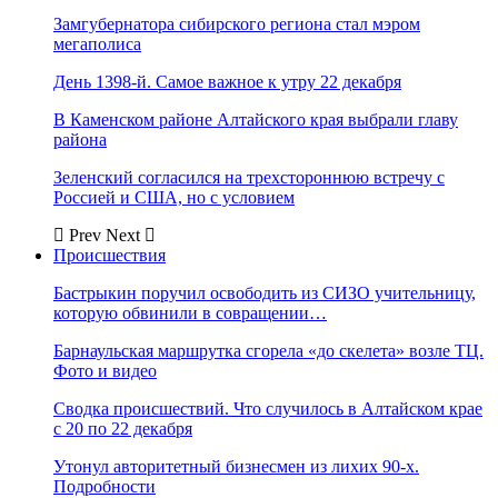
Замгубернатора сибирского региона стал мэром
мегаполиса
День 1398-й. Самое важное к утру 22 декабря
В Каменском районе Алтайского края выбрали главу
района
Зеленский согласился на трехстороннюю встречу с
Россией и США, но с условием
Prev
Next
Происшествия
Бастрыкин поручил освободить из СИЗО учительницу,
которую обвинили в совращении…
Барнаульская маршрутка сгорела «до скелета» возле ТЦ.
Фото и видео
Сводка происшествий. Что случилось в Алтайском крае
с 20 по 22 декабря
Утонул авторитетный бизнесмен из лихих 90-х.
Подробности