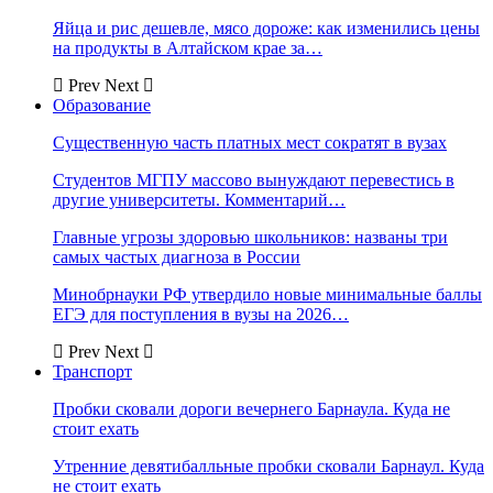
Яйца и рис дешевле, мясо дороже: как изменились цены
на продукты в Алтайском крае за…
Prev
Next
Образование
Существенную часть платных мест сократят в вузах
Студентов МГПУ массово вынуждают перевестись в
другие университеты. Комментарий…
Главные угрозы здоровью школьников: названы три
самых частых диагноза в России
Минобрнауки РФ утвердило новые минимальные баллы
ЕГЭ для поступления в вузы на 2026…
Prev
Next
Транспорт
Пробки сковали дороги вечернего Барнаула. Куда не
стоит ехать
Утренние девятибалльные пробки сковали Барнаул. Куда
не стоит ехать