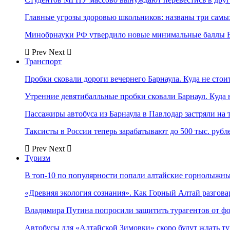
Главные угрозы здоровью школьников: названы три самых
Минобрнауки РФ утвердило новые минимальные баллы Е
Prev
Next
Транспорт
Пробки сковали дороги вечернего Барнаула. Куда не стоит
Утренние девятибалльные пробки сковали Барнаул. Куда н
Пассажиры автобуса из Барнаула в Павлодар застряли на 
Таксисты в России теперь зарабатывают до 500 тыс. рубл
Prev
Next
Туризм
В топ-10 по популярности попали алтайские горнолыжн
«Древняя экология сознания». Как Горный Алтай разгова
Владимира Путина попросили защитить турагентов от ф
Автобусы для «Алтайской Зимовки» скоро будут ждать ту