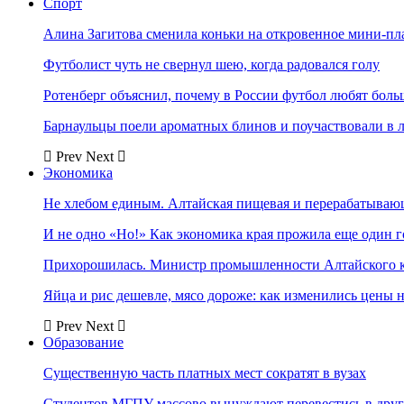
Спорт
Алина Загитова сменила коньки на откровенное мини-пл
Футболист чуть не свернул шею, когда радовался голу
Ротенберг объяснил, почему в России футбол любят боль
Барнаульцы поели ароматных блинов и поучаствовали в 
Prev
Next
Экономика
Не хлебом единым. Алтайская пищевая и перерабатыва
И не одно «Но!» Как экономика края прожила еще один 
Прихорошилась. Министр промышленности Алтайского к
Яйца и рис дешевле, мясо дороже: как изменились цены 
Prev
Next
Образование
Существенную часть платных мест сократят в вузах
Студентов МГПУ массово вынуждают перевестись в дру