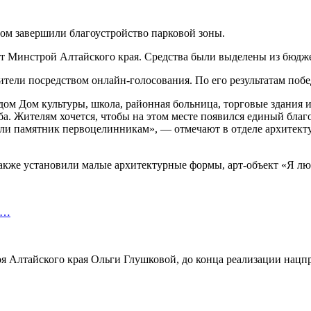
ном завершили благоустройство парковой зоны.
ет Минстрой Алтайского края. Средства были выделены из бюдже
ители посредством онлайн-голосования. По его результатам побе
ом Дом культуры, школа, районная больница, торговые здания и
ба. Жителям хочется, чтобы на этом месте появился единый бла
и памятник первоцелинникам», — отмечают в отделе архитект
также установили малые архитектурные формы, арт-объект «Я л
т…
 Алтайского края Ольги Глушковой, до конца реализации нацпр