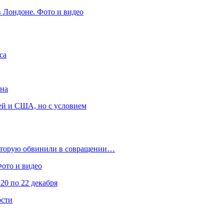
в Лондоне. Фото и видео
са
она
ей и США, но с условием
которую обвинили в совращении…
Фото и видео
20 по 22 декабря
ости