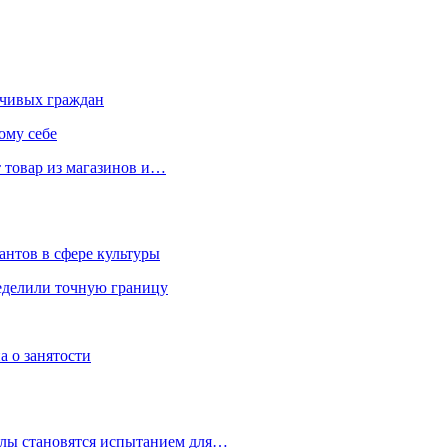
чивых граждан
ому себе
 товар из магазинов и…
антов в сфере культуры
еделили точную границу
а о занятости
улы становятся испытанием для…