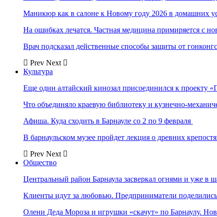
Маникюр как в салоне к Новому году 2026 в домашних у
На ошибках лечатся. Частная медицина примиряется с н
Врач подсказал действенные способы защиты от гонконг
Prev
Next
Культура
Еще один алтайский кинозал присоединился к проекту «
Что объединяло краевую библиотеку и кузнечно-механи
Афиша. Куда сходить в Барнауле со 2 по 9 февраля
В барнаульском музее пройдет лекция о древних крепост
Prev
Next
Общество
Центральный район Барнаула засверкал огнями и уже в ш
Клиенты идут за любовью. Предприниматели поделились 
Олени Деда Мороза и игрушки «скачут» по Барнаулу. Но