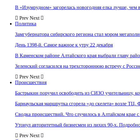
В «Изумрудном» загорелась новогодняя елка лучше, чем 
Prev
Next
Политика
Замгубернатора сибирского региона стал мэром мегаполи
День 1398-й. Самое важное к утру 22 декабря
В Каменском районе Алтайского края выбрали главу рай
Зеленский согласился на трехстороннюю встречу с Росси
Prev
Next
Происшествия
Бастрыкин поручил освободить из СИЗО учительницу, 
Барнаульская маршрутка сгорела «до скелета» возле ТЦ. 
Сводка происшествий. Что случилось в Алтайском крае с 
Утонул авторитетный бизнесмен из лихих 90-х. Подробн
Prev
Next