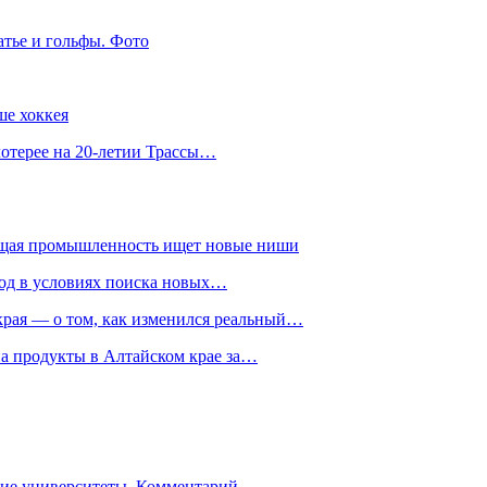
атье и гольфы. Фото
ше хоккея
лотерее на 20-летии Трассы…
ющая промышленность ищет новые ниши
год в условиях поиска новых…
рая — о том, как изменился реальный…
на продукты в Алтайском крае за…
гие университеты. Комментарий…