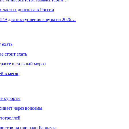
 частых диагноза в России
ГЭ для поступления в вузы на 2026…
 ехать
е стоит ехать
трассе в сильный мороз
ей в месяц
ые курорты
ривает через водоемы
ототроллей
ристов на площади Барнаула