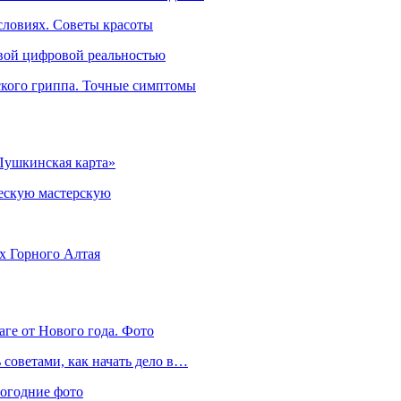
словиях. Советы красоты
овой цифровой реальностью
ского гриппа. Точные симптомы
Пушкинская карта»
ческую мастерскую
ях Горного Алтая
аге от Нового года. Фото
советами, как начать дело в…
вогодние фото