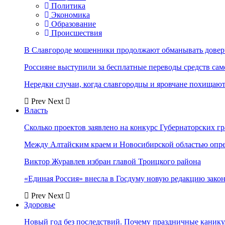
Политика
Экономика
Образование
Происшествия
В Славгороде мошенники продолжают обманывать довер
Россияне выступили за бесплатные переводы средств сам
Нередки случаи, когда славгородцы и яровчане похищают
Prev
Next
Власть
Сколько проектов заявлено на конкурс Губернаторских гр
Между Алтайским краем и Новосибирской областью опр
Виктор Журавлев избран главой Троицкого района
«Единая Россия» внесла в Госдуму новую редакцию закон
Prev
Next
Здоровье
Новый год без последствий. Почему праздничные каник