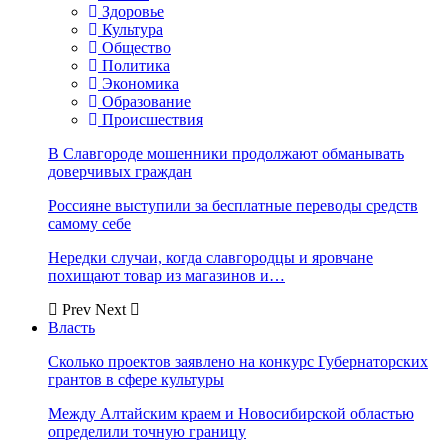
Здоровье
Культура
Общество
Политика
Экономика
Образование
Происшествия
В Славгороде мошенники продолжают обманывать
доверчивых граждан
Россияне выступили за бесплатные переводы средств
самому себе
Нередки случаи, когда славгородцы и яровчане
похищают товар из магазинов и…
Prev
Next
Власть
Сколько проектов заявлено на конкурс Губернаторских
грантов в сфере культуры
Между Алтайским краем и Новосибирской областью
определили точную границу