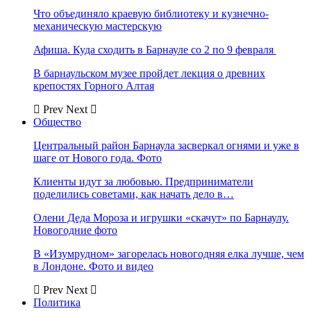
Что объединяло краевую библиотеку и кузнечно-
механическую мастерскую
Афиша. Куда сходить в Барнауле со 2 по 9 февраля
В барнаульском музее пройдет лекция о древних
крепостях Горного Алтая
Prev
Next
Общество
Центральный район Барнаула засверкал огнями и уже в
шаге от Нового года. Фото
Клиенты идут за любовью. Предприниматели
поделились советами, как начать дело в…
Олени Деда Мороза и игрушки «скачут» по Барнаулу.
Новогодние фото
В «Изумрудном» загорелась новогодняя елка лучше, чем
в Лондоне. Фото и видео
Prev
Next
Политика