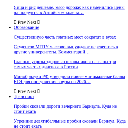
Яйца и рис дешевле, мясо дороже: как изменились цены
на продукты в Алтайском крае за…
Prev
Next
Образование
Существенную часть платных мест сократят в вузах
Студентов МГПУ массово вынуждают перевестись в
другие университеты. Комментарий…
Главные угрозы здоровью школьников: названы три
самых частых диагноза в России
Минобрнауки РФ утвердило новые минимальные баллы
ЕГЭ для поступления в вузы на 2026…
Prev
Next
Транспорт
Пробки сковали дороги вечернего Барнаула. Куда не
стоит ехать
Утренние девятибалльные пробки сковали Барнаул. Куда
не стоит ехать