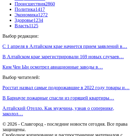
Происшествия
2860
Политика
1417
Экономика
1272
Здоровье
1234
Власть
1125
Выбор редакции:
С 1 апреля в Алтайском крае начнется прием заявлений в…
В Алтайском крае зарегистрировали 169 новых случаев…
Ким Чен Ын осмотрел авиационные заводы в…
Выбор читателей:
Росстат назвал самые подорожавшие в 2022 году товары и…
В Барнауле пожарные спасли из горящей квартиры…
Алтайский Отелло. Как мужчина, узнав о сопернике,
заколол…
© 2026 - Славгород - последние новости сегодня. Все права
защищены.
Свободное копирование и распространение материалов с