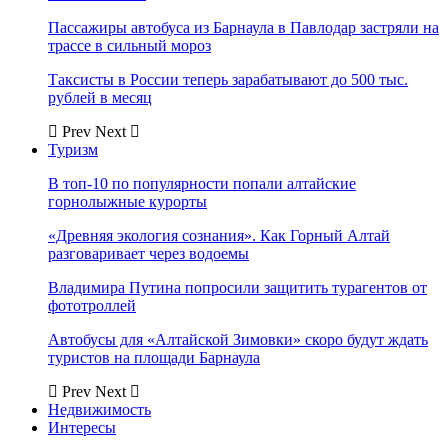
Пассажиры автобуса из Барнаула в Павлодар застряли на
трассе в сильный мороз
Таксисты в России теперь зарабатывают до 500 тыс.
рублей в месяц
Prev
Next
Туризм
В топ-10 по популярности попали алтайские
горнолыжные курорты
«Древняя экология сознания». Как Горный Алтай
разговаривает через водоемы
Владимира Путина попросили защитить турагентов от
фототроллей
Автобусы для «Алтайской Зимовки» скоро будут ждать
туристов на площади Барнаула
Prev
Next
Недвижимость
Интересы