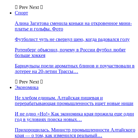
Prev
Next
Спорт
Алина Загитова сменила коньки на откровенное мини-
платье и гольфы. Фото
Футболист чуть не свернул шею, когда радовался голу
Ротенберг объяснил, почему в России футбол любят
больше хоккея
Барнаульцы поели ароматных блинов и поучаствовали в
лотерее на 20-летии Трассы…
Prev
Next
Экономика
Не хлебом единым. Алтайская пищевая и
перерабатывающая промышленность ищет новые ниши
И не одно «Но!» Как экономика края прожила еще один
год в условиях поиска новых…
Прихорошилась. Министр промышленности Алтайского
края — о том, как изменился реальный…