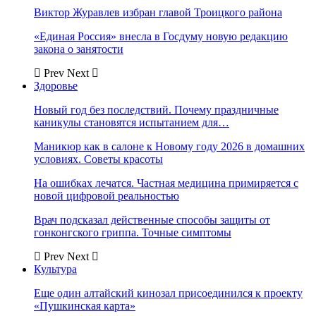
Виктор Журавлев избран главой Троицкого района
«Единая Россия» внесла в Госдуму новую редакцию
закона о занятости
Prev
Next
Здоровье
Новый год без последствий. Почему праздничные
каникулы становятся испытанием для…
Маникюр как в салоне к Новому году 2026 в домашних
условиях. Советы красоты
На ошибках лечатся. Частная медицина примиряется с
новой цифровой реальностью
Врач подсказал действенные способы защиты от
гонконгского гриппа. Точные симптомы
Prev
Next
Культура
Еще один алтайский кинозал присоединился к проекту
«Пушкинская карта»