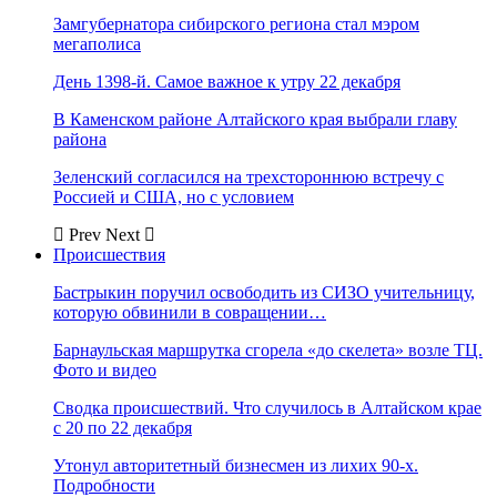
Замгубернатора сибирского региона стал мэром
мегаполиса
День 1398-й. Самое важное к утру 22 декабря
В Каменском районе Алтайского края выбрали главу
района
Зеленский согласился на трехстороннюю встречу с
Россией и США, но с условием
Prev
Next
Происшествия
Бастрыкин поручил освободить из СИЗО учительницу,
которую обвинили в совращении…
Барнаульская маршрутка сгорела «до скелета» возле ТЦ.
Фото и видео
Сводка происшествий. Что случилось в Алтайском крае
с 20 по 22 декабря
Утонул авторитетный бизнесмен из лихих 90-х.
Подробности