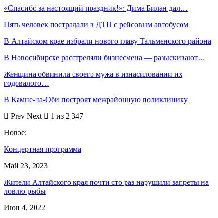
«Спасибо за настоящий праздник!»: Дима Билан дал…
Пять человек пострадали в ДТП с рейсовым автобусом
В Алтайском крае избрали нового главу Тальменского района
В Новосибирске расстреляли бизнесмена — разыскивают…
Женщина обвинила своего мужа в изнасиловании их
годовалого…
В Камне-на-Оби построят межрайонную поликлинику
Prev
Next
1 из 2 347
Новое:
Концертная программа
Май 23, 2023
Жители Алтайского края почти сто раз нарушили запреты на
ловлю рыбы
Июн 4, 2022